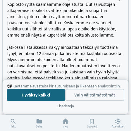
Kopiosto ry:ltä saamaamme ohjeistusta. Uutissivustojen
alkuperäiset otsikot ovat tekijänoikeudella suojattua
aineistoa, joten niiden näyttäminen ilman lupaa ei
pääsääntöisesti ole sallittua. Koska emme ole saaneet
kaikilta uutislähteiltä virallista lupaa otsikoiden käyttöön,
emme enää näytä alkuperäisiä otsikoita sivustollamme.
Jatkossa listauksessa näkyy ainoastaan tekoälyn tuottama
lyhyt, enintään 12 sanaa pitkä tiivistelmä kustakin uutisesta.
Myös aiemmin otsikoiden alla olleet pidemmät
uutiskuvaukset on poistettu. Näiden muutosten tavoitteena
on varmistaa, että palvelussa julkaistaan vain hyvin lyhyitä
otteita, jotka pysyvät tekijänoikeuslain sallimissa rajoissa.
🍪
Käytämme evästeitä kirjautumiseen ja liikenteen analysointiin.
Hyväksy kaikki
Vain välttämättömät
Lisätietoja
Haku
Selaa
Suosikit
Asetukset
Koti