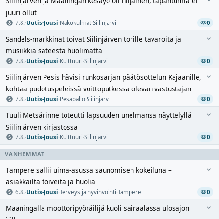
Siilinjärven ja Maaningan kesäyö oli hiljainen, tapahtumia ei
juuri ollut
7.8.
·
Uutis-Jousi
·
Näkökulmat
·
Siilinjärvi
0
Sandels-markkinat toivat Siilinjärven torille tavaroita ja
musiikkia sateesta huolimatta
7.8.
·
Uutis-Jousi
·
Kulttuuri
·
Siilinjärvi
0
Siilinjärven Pesis hävisi runkosarjan päätösottelun Kajaanille,
kohtaa pudotuspeleissä voittoputkessa olevan vastustajan
7.8.
·
Uutis-Jousi
·
Pesäpallo
·
Siilinjärvi
0
Tuuli Metsärinne toteutti lapsuuden unelmansa näyttelyllä
Siilinjärven kirjastossa
7.8.
·
Uutis-Jousi
·
Kulttuuri
·
Siilinjärvi
0
VANHEMMAT
Tampere sallii uima-asussa saunomisen kokeiluna –
asiakkailta toiveita ja huolia
6.8.
·
Uutis-Jousi
·
Terveys ja hyvinvointi
·
Tampere
0
Maaningalla moottoripyöräilijä kuoli sairaalassa ulosajon