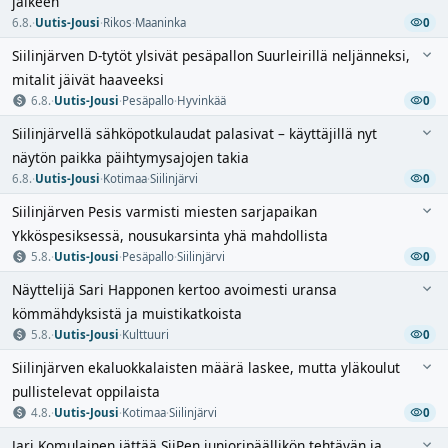
jälkeen
6.8.
·
Uutis-Jousi
·
Rikos
·
Maaninka
0
Siilinjärven D-tytöt ylsivät pesäpallon Suurleirillä neljänneksi,
mitalit jäivät haaveeksi
6.8.
·
Uutis-Jousi
·
Pesäpallo
·
Hyvinkää
0
Siilinjärvellä sähköpotkulaudat palasivat – käyttäjillä nyt
näytön paikka päihtymysajojen takia
6.8.
·
Uutis-Jousi
·
Kotimaa
·
Siilinjärvi
0
Siilinjärven Pesis varmisti miesten sarjapaikan
Ykköspesiksessä, nousukarsinta yhä mahdollista
5.8.
·
Uutis-Jousi
·
Pesäpallo
·
Siilinjärvi
0
Näyttelijä Sari Happonen kertoo avoimesti uransa
kömmähdyksistä ja muistikatkoista
5.8.
·
Uutis-Jousi
·
Kulttuuri
0
Siilinjärven ekaluokkalaisten määrä laskee, mutta yläkoulut
pullistelevat oppilaista
4.8.
·
Uutis-Jousi
·
Kotimaa
·
Siilinjärvi
0
Jari Komulainen jättää SiiPen junioripäällikön tehtävän ja