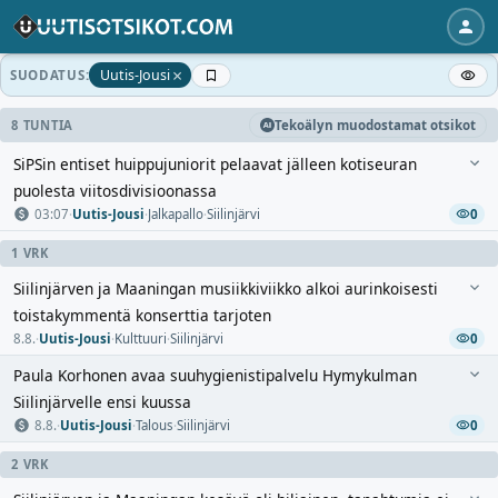
×
Uutis-Jousi
SUODATUS:
8 TUNTIA
Tekoälyn muodostamat otsikot
SiPSin entiset huippujuniorit pelaavat jälleen kotiseuran
puolesta viitosdivisioonassa
03:07
·
Uutis-Jousi
·
Jalkapallo
·
Siilinjärvi
0
1 VRK
Siilinjärven ja Maaningan musiikkiviikko alkoi aurinkoisesti
toistakymmentä konserttia tarjoten
8.8.
·
Uutis-Jousi
·
Kulttuuri
·
Siilinjärvi
0
Paula Korhonen avaa suuhygienistipalvelu Hymykulman
Siilinjärvelle ensi kuussa
8.8.
·
Uutis-Jousi
·
Talous
·
Siilinjärvi
0
2 VRK