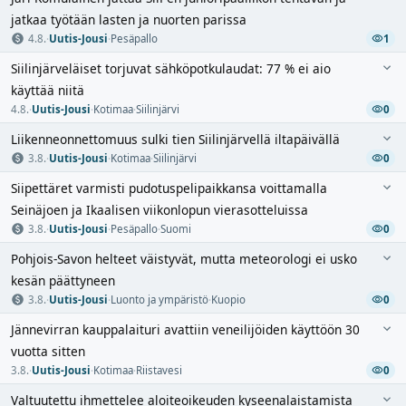
jatkaa työtään lasten ja nuorten parissa
4.8.
·
Uutis-Jousi
·
Pesäpallo
1
Siilinjärveläiset torjuvat sähköpotkulaudat: 77 % ei aio
käyttää niitä
4.8.
·
Uutis-Jousi
·
Kotimaa
·
Siilinjärvi
0
Liikenneonnettomuus sulki tien Siilinjärvellä iltapäivällä
3.8.
·
Uutis-Jousi
·
Kotimaa
·
Siilinjärvi
0
Siipettäret varmisti pudotuspelipaikkansa voittamalla
Seinäjoen ja Ikaalisen viikonlopun vierasotteluissa
3.8.
·
Uutis-Jousi
·
Pesäpallo
·
Suomi
0
Pohjois-Savon helteet väistyvät, mutta meteorologi ei usko
kesän päättyneen
3.8.
·
Uutis-Jousi
·
Luonto ja ympäristö
·
Kuopio
0
Jännevirran kauppalaituri avattiin veneilijöiden käyttöön 30
vuotta sitten
3.8.
·
Uutis-Jousi
·
Kotimaa
·
Riistavesi
0
Valtuutettu ihmettelee aloiteoikeuden kyseenalaistamista