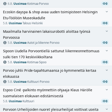
6.8.
·
Uusimaa
·
Kotimaa
·
Porvoo
0
Ecoskin dayspa & shop avaa uuden toimipisteen Helsingin
Etu-Töölöön Museokadulle
5.8.
·
Uusimaa
·
Talous
·
Helsinki
0
Maailmalla harvinainen lakaisurobotti aloittaa työnsä
Porvoossa
5.8.
·
Uusimaa
·
Autot ja liikenne
·
Porvoo
0
Sipoon Uudella Porvoontiellä sattunut liikenneonnettomuus
sulki tien 170 keskiviikkoiltana
5.8.
·
Uusimaa
·
Kotimaa
·
Sipoo
0
Porvoo juhlii Pride-tapahtumaansa jo kymmenettä kertaa
elokuussa
5.8.
·
Uusimaa
·
Kulttuuri
·
Porvoo
0
Espoo Ciné -palkinto myönnettiin ohjaaja Klaus Härölle
suomalaisen elokuvan edistämisestä
5.8.
·
Uusimaa
·
Kulttuuri
0
Porvoon Urheilijoiden nuoret yleisurheilijat voittivat useita