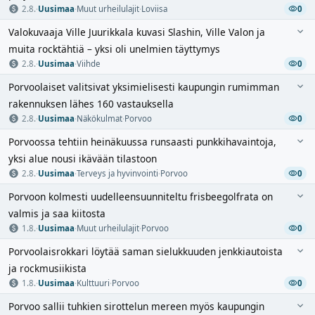
2.8.
·
Uusimaa
·
Muut urheilulajit
·
Loviisa
0
Valokuvaaja Ville Juurikkala kuvasi Slashin, Ville Valon ja
muita rocktähtiä – yksi oli unelmien täyttymys
2.8.
·
Uusimaa
·
Viihde
0
Porvoolaiset valitsivat yksimielisesti kaupungin rumimman
rakennuksen lähes 160 vastauksella
2.8.
·
Uusimaa
·
Näkökulmat
·
Porvoo
0
Porvoossa tehtiin heinäkuussa runsaasti punkkihavaintoja,
yksi alue nousi ikävään tilastoon
2.8.
·
Uusimaa
·
Terveys ja hyvinvointi
·
Porvoo
0
Porvoon kolmesti uudelleensuunniteltu frisbeegolfrata on
valmis ja saa kiitosta
1.8.
·
Uusimaa
·
Muut urheilulajit
·
Porvoo
0
Porvoolaisrokkari löytää saman sielukkuuden jenkkiautoista
ja rockmusiikista
1.8.
·
Uusimaa
·
Kulttuuri
·
Porvoo
0
Porvoo sallii tuhkien sirottelun mereen myös kaupungin