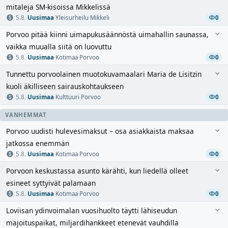
mitaleja SM-kisoissa Mikkelissä
5.8.
·
Uusimaa
·
Yleisurheilu
·
Mikkeli
0
Porvoo pitää kiinni uimapukusäännöstä uimahallin saunassa,
vaikka muualla siitä on luovuttu
5.8.
·
Uusimaa
·
Kotimaa
·
Porvoo
0
Tunnettu porvoolainen muotokuvamaalari Maria de Lisitzin
kuoli äkilliseen sairauskohtaukseen
5.8.
·
Uusimaa
·
Kulttuuri
·
Porvoo
0
VANHEMMAT
Porvoo uudisti hulevesimaksut – osa asiakkaista maksaa
jatkossa enemmän
5.8.
·
Uusimaa
·
Kotimaa
·
Porvoo
0
Porvoon keskustassa asunto kärähti, kun liedellä olleet
esineet syttyivät palamaan
5.8.
·
Uusimaa
·
Kotimaa
·
Porvoo
0
Loviisan ydinvoimalan vuosihuolto täytti lähiseudun
majoituspaikat, miljardihankkeet etenevät vauhdilla