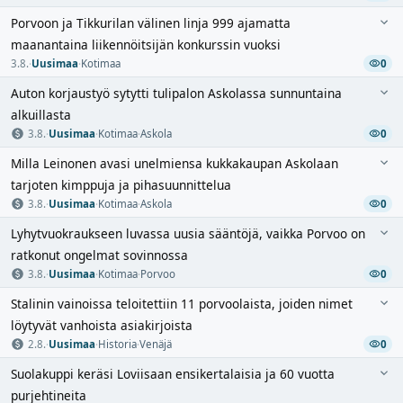
Porvoon ja Tikkurilan välinen linja 999 ajamatta
maanantaina liikennöitsijän konkurssin vuoksi
3.8.
·
Uusimaa
·
Kotimaa
0
Auton korjaustyö sytytti tulipalon Askolassa sunnuntaina
alkuillasta
3.8.
·
Uusimaa
·
Kotimaa
·
Askola
0
Milla Leinonen avasi unelmiensa kukkakaupan Askolaan
tarjoten kimppuja ja pihasuunnittelua
3.8.
·
Uusimaa
·
Kotimaa
·
Askola
0
Lyhytvuokraukseen luvassa uusia sääntöjä, vaikka Porvoo on
ratkonut ongelmat sovinnossa
3.8.
·
Uusimaa
·
Kotimaa
·
Porvoo
0
Stalinin vainoissa teloitettiin 11 porvoolaista, joiden nimet
löytyvät vanhoista asiakirjoista
2.8.
·
Uusimaa
·
Historia
·
Venäjä
0
Suolakuppi keräsi Loviisaan ensikertalaisia ja 60 vuotta
purjehtineita