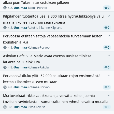
alkaa pian Tukesin tarkastuksen jälkeen
4.8.
·
Uusimaa
·
Talous
·
Porvoo
0
Kilpilahden tuotantoalueella 300 litraa hydrauliikkaöljyä valui
maahan koneen vaurion seurauksena
4.8.
·
Uusimaa
·
Autot ja liikenne
·
Kilpilahti
0
Porvoossa etsitään satoja vapaaehtoisia turvaamaan lasten
koulutien alkua
4.8.
·
Uusimaa
·
Kotimaa
·
Porvoo
0
Askolan Cafe Silja Marie avaa ovensa uusissa tiloissa
lauantaina 8. elokuuta
4.8.
·
Uusimaa
·
Kotimaa
·
Askola
0
Porvoon väkiluku ylitti 52 000 asukkaan rajan ensimmäistä
kertaa Tilastokeskuksen mukaan
4.8.
·
Uusimaa
·
Kotimaa
·
Porvoo
0
Murtovarkaat rikkoivat ikkunan ja veivät alkoholijuomia
Loviisan ravintolasta – samankaltainen ryhmä havaittu muualla
3.8.
·
Uusimaa
·
Rikos
·
Loviisa
0