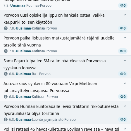
7.8.
·
Uusimaa
·
Kotimaa
·
Porvoo
0
Porvoon uusi opiskelijalippu on hankala ostaa, vaikka
kaupunki toi sen käyttöön
7.8.
·
Uusimaa
·
Kotimaa
·
Porvoo
0
Porvoon paikallisbussien matkustajamäärä räjähti uudelle
tasolle tänä vuonna
7.8.
·
Uusimaa
·
Kotimaa
·
Porvoo
0
Sami Pajari kilpailee SM-rallin päätöksessä Porvoossa
syyskuun lopussa
6.8.
·
Uusimaa
·
Ralli
·
Porvoo
0
Autovarkaus synkensi 80-vuotiaan Virpi Miettisen
juhlanäyttelyn avajaisia Porvoossa
6.8.
·
Uusimaa
·
Kulttuuri
·
Porvoo
0
Porvoon Humlan kuntoradalle levisi traktorin rikkoutuneesta
hydrauliikasta öljyä torstaina
6.8.
·
Uusimaa
·
Luonto ja ympäristö
·
Porvoo
0
Poliisi ratsasi 45 hevoskuljetusta Loviisan raveissa – havaitsi