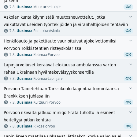
jälkeen
7.8.
·
Uusimaa
·
Muut urheilulajit
0
Askolan kunta käynnistää muutosneuvottelut, jotka
vaikuttavat useiden työntekijöiden ja viranhaltijoiden tehtäviin
7.8.
·
Uusimaa
·
Politiikka
·
Askola
0
Henkilöauto ja pakettiauto vaurioituivat ajokelvottomiksi
Porvoon Tolkkistentien risteyskolarissa
7.8.
·
Uusimaa
·
Kotimaa
·
Porvoo
0
Lapinjärveläiset keräävät elokuussa ambulanssia varten
rahaa Ukrainaan hyväntekeväisyyskonsertilla
7.8.
·
Uusimaa
·
Kotimaa
·
Lapinjärvi
0
Porvoon Taidetehtaan Tanssikoulu laajentaa toimintaansa
Brankkiksen juhlasaliin
7.8.
·
Uusimaa
·
Kulttuuri
·
Porvoo
0
Porvoon ilkivalta jatkuu: minigolf-rata tuhottu ja esineet
heiteltyjä pitkin kenttää
7.8.
·
Uusimaa
·
Rikos
·
Porvoo
0
Lapinjärven maatilaa uhkaavat jättisakot, koska valvojaa ei