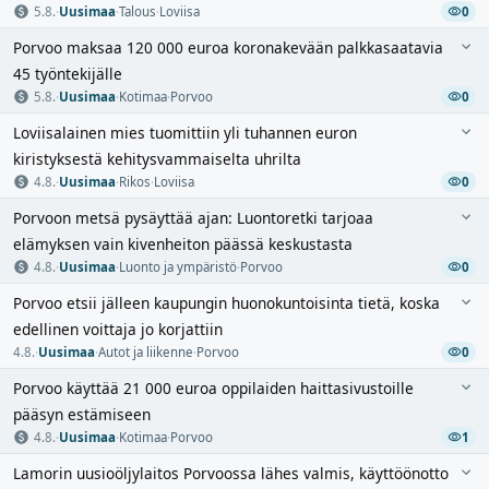
5.8.
·
Uusimaa
·
Talous
·
Loviisa
0
Porvoo maksaa 120 000 euroa koronakevään palkkasaatavia
45 työntekijälle
5.8.
·
Uusimaa
·
Kotimaa
·
Porvoo
0
Loviisalainen mies tuomittiin yli tuhannen euron
kiristyksestä kehitysvammaiselta uhrilta
4.8.
·
Uusimaa
·
Rikos
·
Loviisa
0
Porvoon metsä pysäyttää ajan: Luontoretki tarjoaa
elämyksen vain kivenheiton päässä keskustasta
4.8.
·
Uusimaa
·
Luonto ja ympäristö
·
Porvoo
0
Porvoo etsii jälleen kaupungin huonokuntoisinta tietä, koska
edellinen voittaja jo korjattiin
4.8.
·
Uusimaa
·
Autot ja liikenne
·
Porvoo
0
Porvoo käyttää 21 000 euroa oppilaiden haittasivustoille
pääsyn estämiseen
4.8.
·
Uusimaa
·
Kotimaa
·
Porvoo
1
Lamorin uusioöljylaitos Porvoossa lähes valmis, käyttöönotto