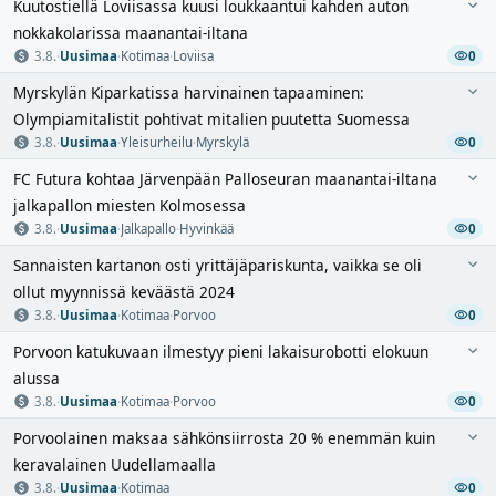
Kuutostiellä Loviisassa kuusi loukkaantui kahden auton
nokkakolarissa maanantai-iltana
3.8.
·
Uusimaa
·
Kotimaa
·
Loviisa
0
Myrskylän Kiparkatissa harvinainen tapaaminen:
Olympiamitalistit pohtivat mitalien puutetta Suomessa
3.8.
·
Uusimaa
·
Yleisurheilu
·
Myrskylä
0
FC Futura kohtaa Järvenpään Palloseuran maanantai-iltana
jalkapallon miesten Kolmosessa
3.8.
·
Uusimaa
·
Jalkapallo
·
Hyvinkää
0
Sannaisten kartanon osti yrittäjäpariskunta, vaikka se oli
ollut myynnissä keväästä 2024
3.8.
·
Uusimaa
·
Kotimaa
·
Porvoo
0
Porvoon katukuvaan ilmestyy pieni lakaisurobotti elokuun
alussa
3.8.
·
Uusimaa
·
Kotimaa
·
Porvoo
0
Porvoolainen maksaa sähkönsiirrosta 20 % enemmän kuin
keravalainen Uudellamaalla
3.8.
·
Uusimaa
·
Kotimaa
0