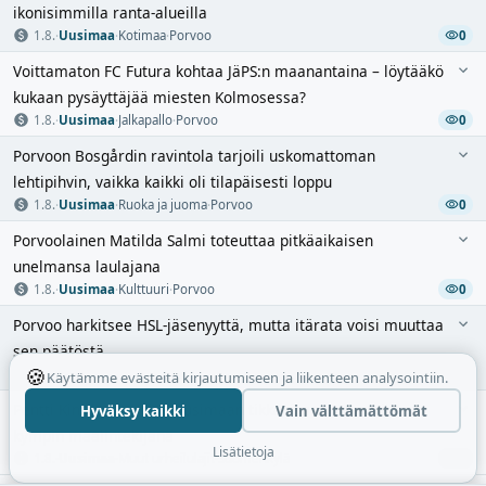
ikonisimmilla ranta-alueilla
1.8.
·
Uusimaa
·
Kotimaa
·
Porvoo
0
Voittamaton FC Futura kohtaa JäPS:n maanantaina – löytääkö
kukaan pysäyttäjää miesten Kolmosessa?
1.8.
·
Uusimaa
·
Jalkapallo
·
Porvoo
0
Porvoon Bosgårdin ravintola tarjoili uskomattoman
lehtipihvin, vaikka kaikki oli tilapäisesti loppu
1.8.
·
Uusimaa
·
Ruoka ja juoma
·
Porvoo
0
Porvoolainen Matilda Salmi toteuttaa pitkäaikaisen
unelmansa laulajana
1.8.
·
Uusimaa
·
Kulttuuri
·
Porvoo
0
Porvoo harkitsee HSL-jäsenyyttä, mutta itärata voisi muuttaa
sen päätöstä
🍪
1.8.
·
Uusimaa
·
Kotimaa
·
Porvoo
0
Käytämme evästeitä kirjautumiseen ja liikenteen analysointiin.
Pentti Kinosmaa voitti Uusimaan tikkakisan ensimmäisen
Hyväksy kaikki
Vain välttämättömät
kympin maalintekijänä
Lisätietoja
1.8.
·
Uusimaa
·
Muut urheilulajit
·
Suomenkylä
0