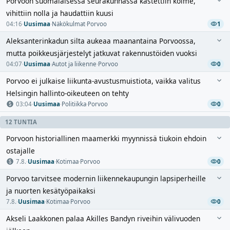
Porvoon suomalaisessa seurakunnassa kastettiin kolme,
vihittiin nolla ja haudattiin kuusi
04:16
·
Uusimaa
·
Näkökulmat
·
Porvoo
1
Aleksanterinkadun silta aukeaa maanantaina Porvoossa,
mutta poikkeusjärjestelyt jatkuvat rakennustöiden vuoksi
04:07
·
Uusimaa
·
Autot ja liikenne
·
Porvoo
0
Porvoo ei julkaise liikunta-avustusmuistiota, vaikka valitus
Helsingin hallinto-oikeuteen on tehty
03:04
·
Uusimaa
·
Politiikka
·
Porvoo
0
12 TUNTIA
Porvoon historiallinen maamerkki myynnissä tiukoin ehdoin
ostajalle
7.8.
·
Uusimaa
·
Kotimaa
·
Porvoo
0
Porvoo tarvitsee modernin liikennekaupungin lapsiperheille
ja nuorten kesätyöpaikaksi
7.8.
·
Uusimaa
·
Kotimaa
·
Porvoo
0
Akseli Laakkonen palaa Akilles Bandyn riveihin välivuoden