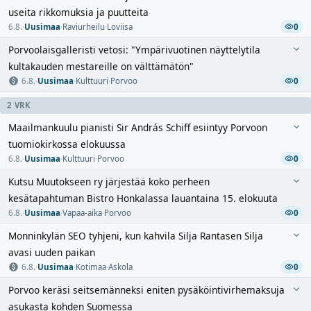
useita rikkomuksia ja puutteita
6.8.
·
Uusimaa
·
Raviurheilu
·
Loviisa
0
Porvoolaisgalleristi vetosi: "Ympärivuotinen näyttelytila
kultakauden mestareille on välttämätön"
6.8.
·
Uusimaa
·
Kulttuuri
·
Porvoo
0
2 VRK
Maailmankuulu pianisti Sir András Schiff esiintyy Porvoon
tuomiokirkossa elokuussa
6.8.
·
Uusimaa
·
Kulttuuri
·
Porvoo
0
Kutsu Muutokseen ry järjestää koko perheen
kesätapahtuman Bistro Honkalassa lauantaina 15. elokuuta
6.8.
·
Uusimaa
·
Vapaa-aika
·
Porvoo
0
Monninkylän SEO tyhjeni, kun kahvila Silja Rantasen Silja
avasi uuden paikan
6.8.
·
Uusimaa
·
Kotimaa
·
Askola
0
Porvoo keräsi seitsemänneksi eniten pysäköintivirhemaksuja
asukasta kohden Suomessa