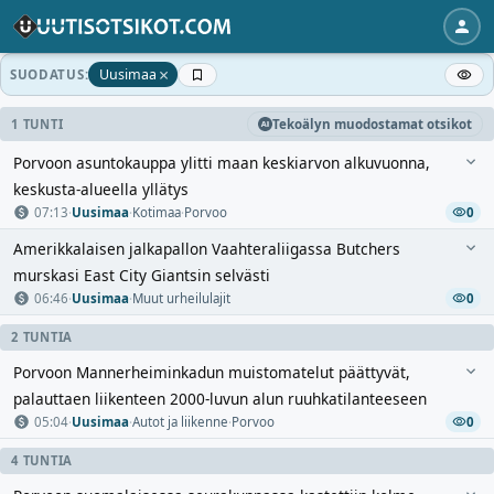
×
Uusimaa
SUODATUS:
1 TUNTI
Tekoälyn muodostamat otsikot
Porvoon asuntokauppa ylitti maan keskiarvon alkuvuonna,
keskusta-alueella yllätys
07:13
·
Uusimaa
·
Kotimaa
·
Porvoo
0
Amerikkalaisen jalkapallon Vaahteraliigassa Butchers
murskasi East City Giantsin selvästi
06:46
·
Uusimaa
·
Muut urheilulajit
0
2 TUNTIA
Porvoon Mannerheiminkadun muistomatelut päättyvät,
palauttaen liikenteen 2000-luvun alun ruuhkatilanteeseen
05:04
·
Uusimaa
·
Autot ja liikenne
·
Porvoo
0
4 TUNTIA