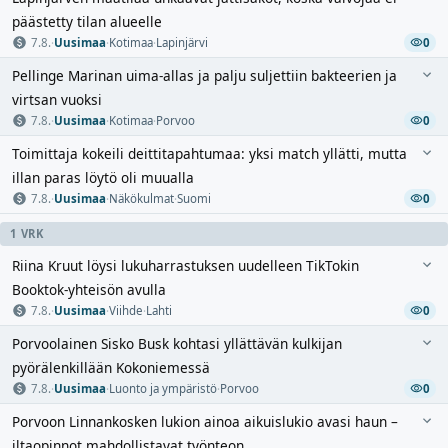
päästetty tilan alueelle
7.8.
·
Uusimaa
·
Kotimaa
·
Lapinjärvi
0
Pellinge Marinan uima-allas ja palju suljettiin bakteerien ja
virtsan vuoksi
7.8.
·
Uusimaa
·
Kotimaa
·
Porvoo
0
Toimittaja kokeili deittitapahtumaa: yksi match yllätti, mutta
illan paras löytö oli muualla
7.8.
·
Uusimaa
·
Näkökulmat
·
Suomi
0
1 VRK
Riina Kruut löysi lukuharrastuksen uudelleen TikTokin
Booktok-yhteisön avulla
7.8.
·
Uusimaa
·
Viihde
·
Lahti
0
Porvoolainen Sisko Busk kohtasi yllättävän kulkijan
pyörälenkillään Kokoniemessä
7.8.
·
Uusimaa
·
Luonto ja ympäristö
·
Porvoo
0
Porvoon Linnankosken lukion ainoa aikuislukio avasi haun –
iltaopinnot mahdollistavat työnteon