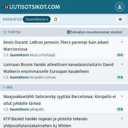
×
SuomiKoris
SUODATUS:
12 TUNTIA
Tekoälyn muodostamat otsikot
Kevin Durant: LeBron Jamesin 76ers parempi kuin aikani
Warriorsissa
5.8.
·
SuomiKoris
·
Muut urheilulajit
0
Loimaan Bisons hankki atleettisen kanadalaislaiturin David
Walkerin ensimmäiselle Euroopan kaudelleen
5.8.
·
SuomiKoris
·
Koripallo
·
Loimaa
0
1 VRK
Maajoukkuetähti Satoransky syyttää Barcelonaa: Koripallo ei
ollut johdolle tärkeä
5.8.
·
SuomiKoris
·
Jalkapallo
0
KTP-Basket hankki nopean ja pisteitä tekevän
yhdysvaltalaistakamiehen AJ Whiten