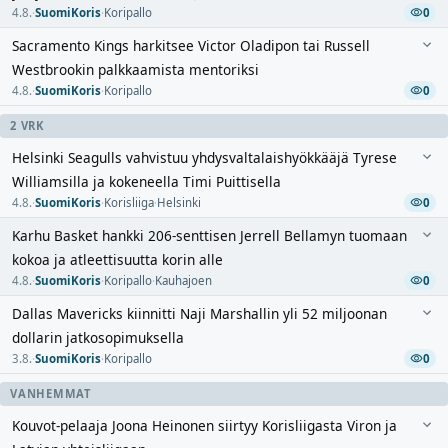
4.8.
·
SuomiKoris
·
Koripallo
0
Sacramento Kings harkitsee Victor Oladipon tai Russell
Westbrookin palkkaamista mentoriksi
4.8.
·
SuomiKoris
·
Koripallo
0
2 VRK
Helsinki Seagulls vahvistuu yhdysvaltalaishyökkääjä Tyrese
Williamsilla ja kokeneella Timi Puittisella
4.8.
·
SuomiKoris
·
Korisliiga
·
Helsinki
0
Karhu Basket hankki 206-senttisen Jerrell Bellamyn tuomaan
kokoa ja atleettisuutta korin alle
4.8.
·
SuomiKoris
·
Koripallo
·
Kauhajoen
0
Dallas Mavericks kiinnitti Naji Marshallin yli 52 miljoonan
dollarin jatkosopimuksella
3.8.
·
SuomiKoris
·
Koripallo
0
VANHEMMAT
Kouvot-pelaaja Joona Heinonen siirtyy Korisliigasta Viron ja