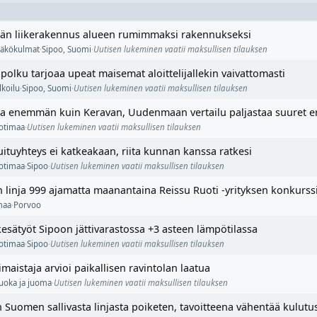
kilän liikerakennus alueen rumimmaksi rakennukseksi
äkökulmat
·
Sipoo
,
Suomi
·
Uutisen lukeminen vaatii maksullisen tilauksen
lku tarjoaa upeat maisemat aloittelijallekin vaivattomasti
lkoilu
·
Sipoo
,
Suomi
·
Uutisen lukeminen vaatii maksullisen tilauksen
a enemmän kuin Keravan, Uudenmaan vertailu paljastaa suuret e
otimaa
·
Uutisen lukeminen vaatii maksullisen tilauksen
ituyhteys ei katkeakaan, riita kunnan kanssa ratkesi
otimaa
·
Sipoo
·
Uutisen lukeminen vaatii maksullisen tilauksen
n linja 999 ajamatta maanantaina Reissu Ruoti -yrityksen konkurss
maa
·
Porvoo
 kesätyöt Sipoon jättivarastossa +3 asteen lämpötilassa
otimaa
·
Sipoo
·
Uutisen lukeminen vaatii maksullisen tilauksen
maistaja arvioi paikallisen ravintolan laatua
uoka ja juoma
·
Uutisen lukeminen vaatii maksullisen tilauksen
an Suomen sallivasta linjasta poiketen, tavoitteena vähentää kulutu