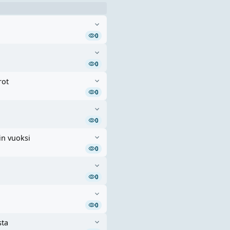
0
0
rot
0
0
in vuoksi
0
0
0
sta