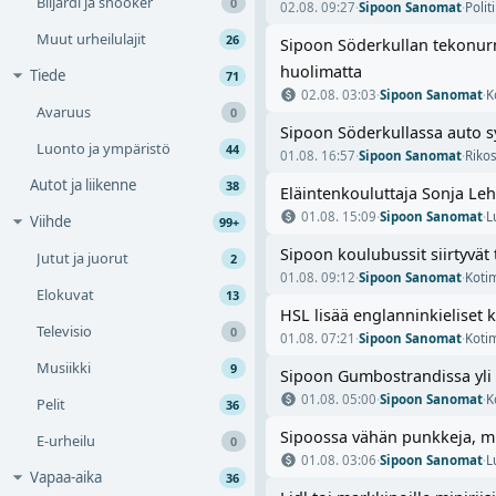
Biljardi ja snooker
0
02.08. 09:27
·
Sipoon Sanomat
·
Polit
Muut urheilulajit
26
Sipoon Söderkullan tekonurm
huolimatta
Tiede
71
02.08. 03:03
·
Sipoon Sanomat
·
K
Avaruus
0
Sipoon Söderkullassa auto sy
Luonto ja ympäristö
44
01.08. 16:57
·
Sipoon Sanomat
·
Riko
Autot ja liikenne
38
Eläintenkouluttaja Sonja Leh
01.08. 15:09
·
Sipoon Sanomat
·
L
Viihde
99+
Sipoon koulubussit siirtyvät 
Jutut ja juorut
2
01.08. 09:12
·
Sipoon Sanomat
·
Koti
Elokuvat
13
HSL lisää englanninkieliset 
Televisio
0
01.08. 07:21
·
Sipoon Sanomat
·
Koti
Musiikki
9
Sipoon Gumbostrandissa yli 1
01.08. 05:00
·
Sipoon Sanomat
·
K
Pelit
36
Sipoossa vähän punkkeja, mu
E-urheilu
0
01.08. 03:06
·
Sipoon Sanomat
·
L
Vapaa-aika
36