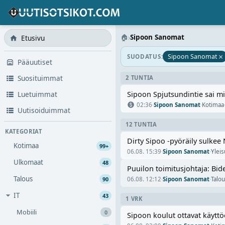
🏠
›
Sipoon Sanomat
Etusivu
×
Sipoon Sanomat
SUODATUS:
Pääuutiset
Suosituimmat
2 TUNTIA
Luetuimmat
Sipoon Spjutsundintie sai mi
02:36
·
Sipoon Sanomat
·
Kotimaa
Uutisoiduimmat
12 TUNTIA
KATEGORIAT
Dirty Sipoo -pyöräily sulkee N
Kotimaa
99+
06.08. 15:39
·
Sipoon Sanomat
·
Yleis
Ulkomaat
48
Puuilon toimitusjohtaja: Bide
Talous
90
06.08. 12:12
·
Sipoon Sanomat
·
Talo
IT
43
1 VRK
Mobiili
0
Sipoon koulut ottavat käytt