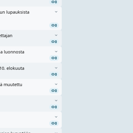
0
un lupauksista
0
ettajan
0
ia luonnosta
0
 10. elokuuta
0
jä muutettu
0
0
0