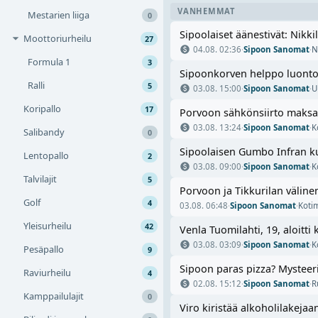
VANHEMMAT
Mestarien liiga
0
Sipoolaiset äänestivät: Nik
Moottoriurheilu
27
04.08. 02:36
·
Sipoon Sanomat
·
N
Formula 1
3
Sipoonkorven helppo luontopo
Ralli
5
03.08. 15:00
·
Sipoon Sanomat
·
U
Koripallo
17
Porvoon sähkönsiirto maksa
03.08. 13:24
·
Sipoon Sanomat
·
K
Salibandy
0
Sipoolaisen Gumbo Infran ku
Lentopallo
2
03.08. 09:00
·
Sipoon Sanomat
·
K
Talvilajit
5
Porvoon ja Tikkurilan väline
Golf
4
03.08. 06:48
·
Sipoon Sanomat
·
Koti
Yleisurheilu
42
Venla Tuomilahti, 19, aloitti
03.08. 03:09
·
Sipoon Sanomat
·
K
Pesäpallo
9
Sipoon paras pizza? Mysteeri
Raviurheilu
4
02.08. 15:12
·
Sipoon Sanomat
·
R
Kamppailulajit
0
Viro kiristää alkoholilakeja