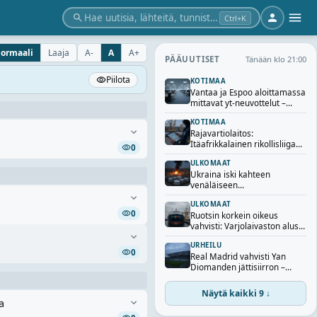
Hae uutisia, lähteitä, tunnisteita…
Ctrl+K
ormaali
Laaja
A-
A
A+
Tänään klo 21:00
PÄÄUUTISET
Piilota
KOTIMAA
Vantaa ja Espoo aloittamassa
mittavat yt-neuvottelut –
sadoille työntekijöille uhka
KOTIMAA
irtisanomisista
Rajavartiolaitos:
Itäafrikkalainen rikollisliiga
0
järjesti yli 40 ihmisen
ULKOMAAT
laittoman maahantulon
Ukraina iski kahteen
Suomeen
venäläiseen
öljynjalostamoon – Zelenskyi
ULKOMAAT
vahvistaa iskut
0
Ruotsin korkein oikeus
vahvisti: Varjolaivaston alus
luovutetaan Ukrainalle
URHEILU
0
Real Madrid vahvisti Yan
Diomanden jättisiirron –
seurahistorian kallein
hankinta
Näytä kaikki 9 ↓
a