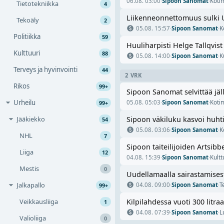
06.08. 03:00
·
Sipoon Sanomat
·
Koti
Tietotekniikka
4
Liikenneonnettomuus sulki 
Tekoäly
2
05.08. 15:57
·
Sipoon Sanomat
·
K
Politiikka
59
Huuliharpisti Helge Tallqvist
Kulttuuri
88
05.08. 14:00
·
Sipoon Sanomat
·
K
Terveys ja hyvinvointi
44
2 VRK
Rikos
99+
Sipoon Sanomat selvittää jä
Urheilu
05.08. 05:03
·
Sipoon Sanomat
·
Koti
99+
Jääkiekko
Sipoon väkiluku kasvoi huhti
54
05.08. 03:06
·
Sipoon Sanomat
·
K
NHL
7
Sipoon taiteilijoiden Artsibb
Liiga
12
04.08. 15:39
·
Sipoon Sanomat
·
Kultt
Mestis
0
Uudellamaalla sairastamisesta
Jalkapallo
04.08. 09:00
·
Sipoon Sanomat
·
T
99+
Veikkausliiga
Kilpilahdessa vuoti 300 litr
1
04.08. 07:39
·
Sipoon Sanomat
·
L
Valioliiga
0