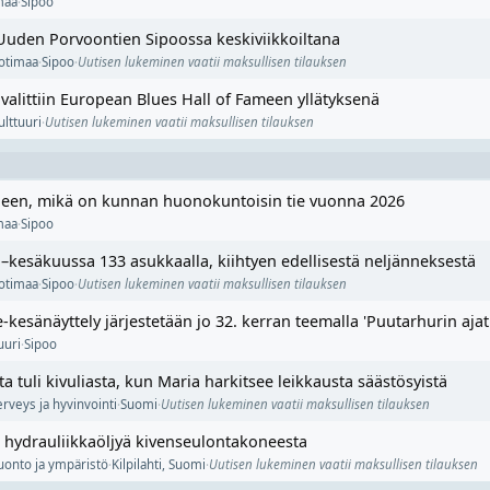
maa
·
Sipoo
Uuden Porvoontien Sipoossa keskiviikkoiltana
otimaa
·
Sipoo
·
Uutisen lukeminen vaatii maksullisen tilauksen
 valittiin European Blues Hall of Fameen yllätyksenä
ulttuuri
·
Uutisen lukeminen vaatii maksullisen tilauksen
lleen, mikä on kunnan huonokuntoisin tie vuonna 2026
maa
·
Sipoo
–kesäkuussa 133 asukkaalla, kiihtyen edellisestä neljänneksestä
otimaa
·
Sipoo
·
Uutisen lukeminen vaatii maksullisen tilauksen
e-kesänäyttely järjestetään jo 32. kerran teemalla 'Puutarhurin ajat
uuri
·
Sipoo
 tuli kivuliasta, kun Maria harkitsee leikkausta säästösyistä
erveys ja hyvinvointi
·
Suomi
·
Uutisen lukeminen vaatii maksullisen tilauksen
aa hydrauliikkaöljyä kivenseulontakoneesta
uonto ja ympäristö
·
Kilpilahti
,
Suomi
·
Uutisen lukeminen vaatii maksullisen tilauksen