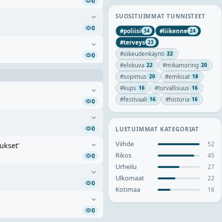
0
SUOSITUIMMAT TUNNISTEET
0
#
poliisi
#
liikenne
34
24
#
terveys
23
#
oikeudenkäynti
22
0
#
elokuva
#
mikamoring
22
20
#
sopimus
#
emkisat
20
18
#
kups
#
turvallisuus
16
16
#
festivaali
#
historia
16
16
0
0
LUETUIMMAT KATEGORIAT
Viihde
52
ukset'
Rikos
45
0
Urheilu
27
Ulkomaat
22
0
Kotimaa
16
0