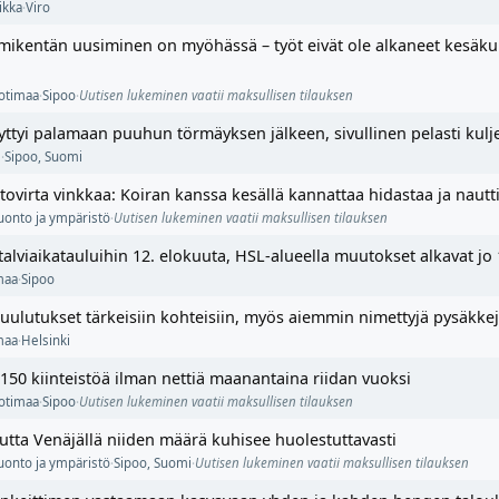
iikka
·
Viro
ikentän uusiminen on myöhässä – työt eivät ole alkaneet kesäku
otimaa
·
Sipoo
·
Uutisen lukeminen vaatii maksullisen tilauksen
ttyi palamaan puuhun törmäyksen jälkeen, sivullinen pelasti kulj
s
·
Sipoo
,
Suomi
tovirta vinkkaa: Koiran kanssa kesällä kannattaa hidastaa ja nautt
uonto ja ympäristö
·
Uutisen lukeminen vaatii maksullisen tilauksen
talviaikatauluihin 12. elokuuta, HSL-alueella muutokset alkavat jo
maa
·
Sipoo
kuulutukset tärkeisiin kohteisiin, myös aiemmin nimettyjä pysäkke
maa
·
Helsinki
50 kiinteistöä ilman nettiä maanantaina riidan vuoksi
otimaa
·
Sipoo
·
Uutisen lukeminen vaatii maksullisen tilauksen
tta Venäjällä niiden määrä kuhisee huolestuttavasti
uonto ja ympäristö
·
Sipoo
,
Suomi
·
Uutisen lukeminen vaatii maksullisen tilauksen