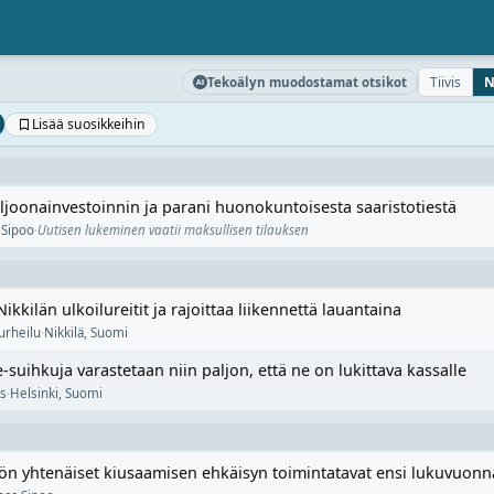
Tiivis
N
Tekoälyn muodostamat otsikot
Lisää suosikkeihin
ljoonainvestoinnin ja parani huonokuntoisesta saaristotiestä
·
Sipoo
·
Uutisen lukeminen vaatii maksullisen tilauksen
ikkilän ulkoilureitit ja rajoittaa liikennettä lauantaina
urheilu
·
Nikkilä
,
Suomi
-suihkuja varastetaan niin paljon, että ne on lukittava kassalle
us
·
Helsinki
,
Suomi
öön yhtenäiset kiusaamisen ehkäisyn toimintatavat ensi lukuvuonn