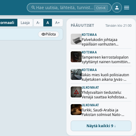
Hae uutisia, lähteitä, tunnisteita…
Ctrl+K
ormaali
Laaja
A-
A
A+
Tänään klo 21:00
PÄÄUUTISET
Piilota
KOTIMAA
Palvelukodin johtajaa
epäillään vanhusten
opioidilääkkeiden
KOTIMAA
varastamisesta Lapissa
Tampereen kerrostalopalon
sytyttänyt nainen tuomittiin
viideksi vuodeksi vankeuteen
KOTIMAA
Iäkäs mies kuoli poliisiauton
kuljetuksen aikana Jyväs-
kylässä –
ULKOMAAT
Valtakunnansyyttäjä tutkii
Yhdysvaltain tiedustelu:
poliisin toiminnan
Venäjä saattaa kohdistaa
lainmukaisuutta
rajatun hyökkäyksen Nato-
ULKOMAAT
maahan jo syksyllä
Turkki, Saudi-Arabia ja
Pakistan solmivat Nato-
tyyppisen
puolustussopimuksen
Näytä kaikki 9 ↓
Mekassa