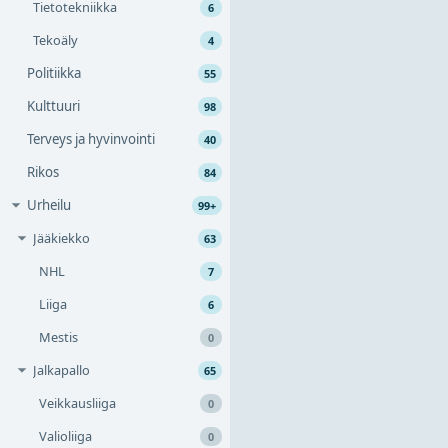
Tietotekniikka
6
Tekoäly
4
Politiikka
55
Kulttuuri
98
Terveys ja hyvinvointi
40
Rikos
84
Urheilu
99+
Jääkiekko
63
NHL
7
Liiga
6
Mestis
0
Jalkapallo
65
Veikkausliiga
0
Valioliiga
0