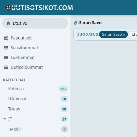
🏠
›
Sinun Savo
Etusivu
×
Sinun Savo
SUODATUS:
Pääuutiset
Suosituimmat
Luetuimmat
Uutisoiduimmat
KATEGORIAT
Kotimaa
99+
Ulkomaat
50
Talous
80
IT
37
Mobiili
0