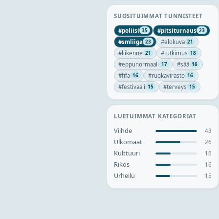
SUOSITUIMMAT TUNNISTEET
#
poliisi
#
pitsiturnaus
35
23
#
smliiga
#
elokuva
23
21
#
liikenne
#
tutkimus
21
18
#
eppunormaali
#
sää
17
16
#
fifa
#
ruokavirasto
16
16
#
festivaali
#
terveys
15
15
LUETUIMMAT KATEGORIAT
Viihde
43
Ulkomaat
26
Kulttuuri
16
Rikos
16
Urheilu
15