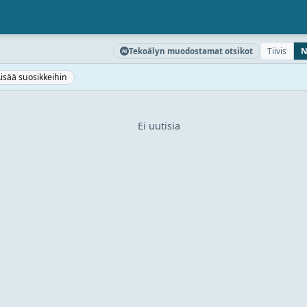
Tiivis
N
Tekoälyn muodostamat otsikot
Lisää suosikkeihin
Ei uutisia