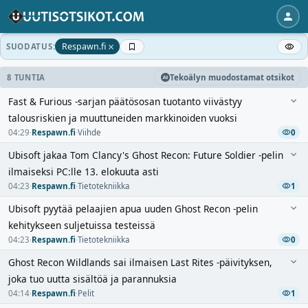
×
Respawn.fi
SUODATUS:
8 TUNTIA
Tekoälyn muodostamat otsikot
Fast & Furious -sarjan päätösosan tuotanto viivästyy
talousriskien ja muuttuneiden markkinoiden vuoksi
04:29
·
Respawn.fi
·
Viihde
0
Ubisoft jakaa Tom Clancy's Ghost Recon: Future Soldier -pelin
ilmaiseksi PC:lle 13. elokuuta asti
04:23
·
Respawn.fi
·
Tietotekniikka
1
Ubisoft pyytää pelaajien apua uuden Ghost Recon -pelin
kehitykseen suljetuissa testeissä
04:23
·
Respawn.fi
·
Tietotekniikka
0
Ghost Recon Wildlands sai ilmaisen Last Rites -päivityksen,
joka tuo uutta sisältöä ja parannuksia
04:14
·
Respawn.fi
·
Pelit
1