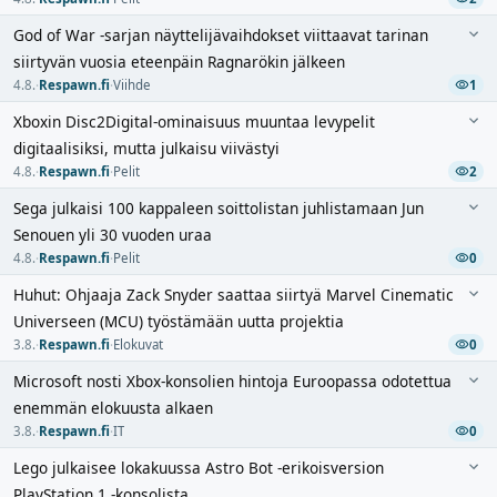
God of War -sarjan näyttelijävaihdokset viittaavat tarinan
siirtyvän vuosia eteenpäin Ragnarökin jälkeen
4.8.
·
Respawn.fi
·
Viihde
1
Xboxin Disc2Digital-ominaisuus muuntaa levypelit
digitaalisiksi, mutta julkaisu viivästyi
4.8.
·
Respawn.fi
·
Pelit
2
Sega julkaisi 100 kappaleen soittolistan juhlistamaan Jun
Senouen yli 30 vuoden uraa
4.8.
·
Respawn.fi
·
Pelit
0
Huhut: Ohjaaja Zack Snyder saattaa siirtyä Marvel Cinematic
Universeen (MCU) työstämään uutta projektia
3.8.
·
Respawn.fi
·
Elokuvat
0
Microsoft nosti Xbox-konsolien hintoja Euroopassa odotettua
enemmän elokuusta alkaen
3.8.
·
Respawn.fi
·
IT
0
Lego julkaisee lokakuussa Astro Bot -erikoisversion
PlayStation 1 -konsolista