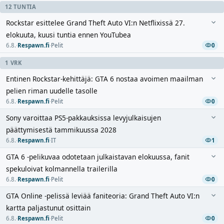
12 TUNTIA
Rockstar esittelee Grand Theft Auto VI:n Netflixissä 27.
elokuuta, kuusi tuntia ennen YouTubea
6.8.
·
Respawn.fi
·
Pelit
0
1 VRK
Entinen Rockstar-kehittäjä: GTA 6 nostaa avoimen maailman
pelien riman uudelle tasolle
6.8.
·
Respawn.fi
·
Pelit
0
Sony varoittaa PS5-pakkauksissa levyjulkaisujen
päättymisestä tammikuussa 2028
6.8.
·
Respawn.fi
·
IT
1
GTA 6 -pelikuvaa odotetaan julkaistavan elokuussa, fanit
spekuloivat kolmannella trailerilla
6.8.
·
Respawn.fi
·
Pelit
0
GTA Online -pelissä leviää faniteoria: Grand Theft Auto VI:n
kartta paljastunut osittain
6.8.
·
Respawn.fi
·
Pelit
0