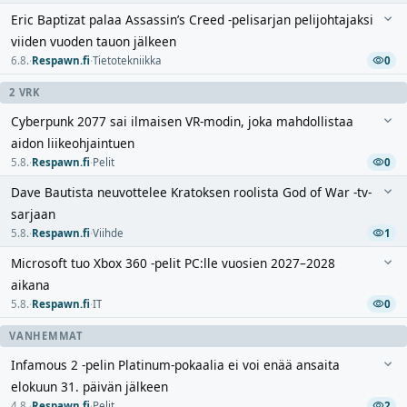
Eric Baptizat palaa Assassin’s Creed -pelisarjan pelijohtajaksi
viiden vuoden tauon jälkeen
6.8.
·
Respawn.fi
·
Tietotekniikka
0
2 VRK
Cyberpunk 2077 sai ilmaisen VR-modin, joka mahdollistaa
aidon liikeohjaintuen
5.8.
·
Respawn.fi
·
Pelit
0
Dave Bautista neuvottelee Kratoksen roolista God of War -tv-
sarjaan
5.8.
·
Respawn.fi
·
Viihde
1
Microsoft tuo Xbox 360 -pelit PC:lle vuosien 2027–2028
aikana
5.8.
·
Respawn.fi
·
IT
0
VANHEMMAT
Infamous 2 -pelin Platinum-pokaalia ei voi enää ansaita
elokuun 31. päivän jälkeen
4.8.
·
Respawn.fi
·
Pelit
2