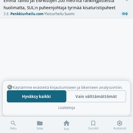
Emma Tainio jäi EM-kisojen 200 metriltä rankingpisteistä
huolimatta, SUL:n puheenjohtaja tyrmää kisaturistipuheet
3.8.
·
Penkkiurheilu.com
·
Yleisurheilu
·
Suomi
0
🍪
Käytämme evästeitä kirjautumiseen ja liikenteen analysointiin.
Hyväksy kaikki
Vain välttämättömät
Lisätietoja
Haku
Selaa
Suosikit
Asetukset
Koti