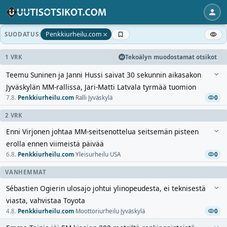
×
Penkkiurheilu.com
SUODATUS:
1 VRK
Tekoälyn muodostamat otsikot
Teemu Suninen ja Janni Hussi saivat 30 sekunnin aikasakon
Jyväskylän MM-rallissa, Jari-Matti Latvala tyrmää tuomion
7.8.
·
Penkkiurheilu.com
·
Ralli
·
Jyväskylä
0
2 VRK
Enni Virjonen johtaa MM-seitsenottelua seitsemän pisteen
erolla ennen viimeistä päivää
6.8.
·
Penkkiurheilu.com
·
Yleisurheilu
·
USA
0
VANHEMMAT
Sébastien Ogierin ulosajo johtui ylinopeudesta, ei teknisestä
viasta, vahvistaa Toyota
4.8.
·
Penkkiurheilu.com
·
Moottoriurheilu
·
Jyväskylä
0