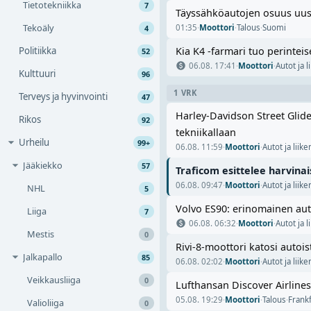
Tietotekniikka
7
Täyssähköautojen osuus uusi
Tekoäly
01:35
·
Moottori
·
Talous
·
Suomi
4
Politiikka
Kia K4 -farmari tuo perinteis
52
06.08. 17:41
·
Moottori
·
Autot ja 
Kulttuuri
96
1 VRK
Terveys ja hyvinvointi
47
Harley-Davidson Street Glide
Rikos
92
tekniikallaan
Urheilu
99+
06.08. 11:59
·
Moottori
·
Autot ja liik
Jääkiekko
57
Traficom esittelee harvin
06.08. 09:47
·
Moottori
·
Autot ja liik
NHL
5
Volvo ES90: erinomainen auto 
Liiga
7
06.08. 06:32
·
Moottori
·
Autot ja 
Mestis
0
Rivi-8-moottori katosi autois
Jalkapallo
85
06.08. 02:02
·
Moottori
·
Autot ja liik
Veikkausliiga
0
Lufthansan Discover Airline
05.08. 19:29
·
Moottori
·
Talous
·
Frank
Valioliiga
0