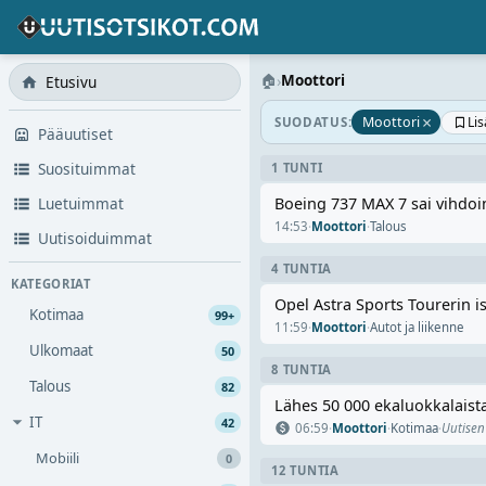
🏠
›
Moottori
Etusivu
×
Li
Moottori
SUODATUS:
Pääuutiset
Suosituimmat
1 TUNTI
Luetuimmat
Boeing 737 MAX 7 sai vihdo
14:53
·
Moottori
·
Talous
Uutisoiduimmat
4 TUNTIA
KATEGORIAT
Opel Astra Sports Tourerin 
Kotimaa
99+
11:59
·
Moottori
·
Autot ja liikenne
Ulkomaat
50
8 TUNTIA
Talous
82
Lähes 50 000 ekaluokkalaista
IT
42
06:59
·
Moottori
·
Kotimaa
·
Uutisen
Mobiili
0
12 TUNTIA