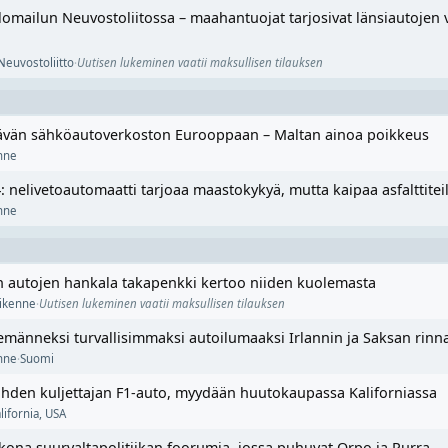
olomailun Neuvostoliitossa – maahantuojat tarjosivat länsiautoje
Neuvostoliitto
·
Uutisen lukeminen vaatii maksullisen tilauksen
ttävän sähköautoverkoston Eurooppaan – Maltan ainoa poikkeus
enne
: nelivetoautomaatti tarjoaa maastokykyä, mutta kaipaa asfalttite
enne
n autojen hankala takapenkki kertoo niiden kuolemasta
liikenne
·
Uutisen lukeminen vaatii maksullisen tilauksen
männeksi turvallisimmaksi autoilumaaksi Irlannin ja Saksan rinna
enne
·
Suomi
hden kuljettajan F1-auto, myydään huutokaupassa Kaliforniassa
lifornia
,
USA
kona suurvaltapolitiikan foorumia, jossa puhuvat Orpo ja Purra