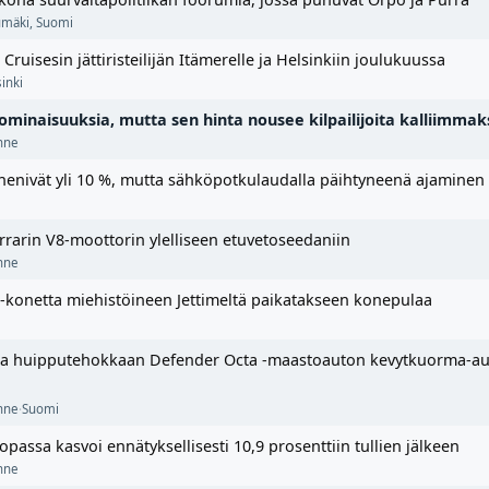
umäki
,
Suomi
Cruisesin jättiristeilijän Itämerelle ja Helsinkiin joulukuussa
inki
o-ominaisuuksia, mutta sen hinta nousee kilpailijoita kalliimmak
enne
henivät yli 10 %, mutta sähköpotkulaudalla päihtyneenä ajaminen 
rrarin V8-moottorin ylelliseen etuvetoseedaniin
enne
g-konetta miehistöineen Jettimeltä paikatakseen konepulaa
 huipputehokkaan Defender Octa -maastoauton kevytkuorma-auto
enne
·
Suomi
passa kasvoi ennätyksellisesti 10,9 prosenttiin tullien jälkeen
enne