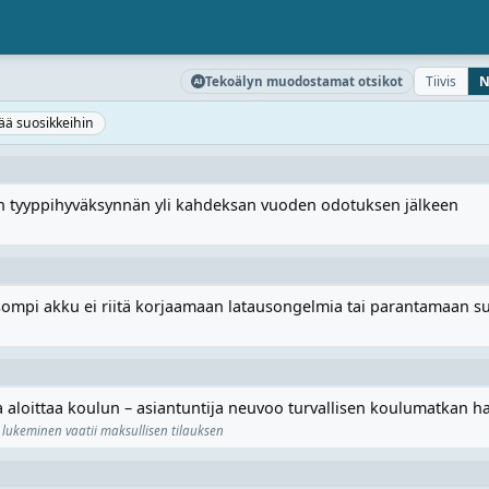
Tiivis
N
Tekoälyn muodostamat otsikot
sää suosikkeihin
in tyyppihyväksynnän yli kahdeksan vuoden odotuksen jälkeen
isompi akku ei riitä korjaamaan latausongelmia tai parantamaan s
 aloittaa koulun – asiantuntija neuvoo turvallisen koulumatkan ha
 lukeminen vaatii maksullisen tilauksen