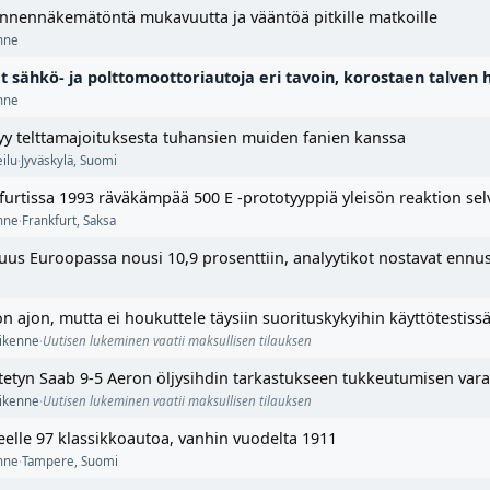
nnennäkemätöntä mukavuutta ja vääntöä pitkille matkoille
enne
 sähkö- ja polttomoottoriautoja eri tavoin, korostaen talven h
enne
yy telttamajoituksesta tuhansien muiden fanien kanssa
ilu
·
Jyväskylä
,
Suomi
urtissa 1993 räväkämpää 500 E -prototyyppiä yleisön reaktion sel
enne
·
Frankfurt
,
Saksa
uus Euroopassa nousi 10,9 prosenttiin, analyytikot nostavat ennu
ajon, mutta ei houkuttele täysiin suorituskykyihin käyttötestiss
liikenne
·
Uutisen lukeminen vaatii maksullisen tilauksen
tetyn Saab 9-5 Aeron öljysihdin tarkastukseen tukkeutumisen vara
liikenne
·
Uutisen lukeminen vaatii maksullisen tilauksen
eelle 97 klassikkoautoa, vanhin vuodelta 1911
enne
·
Tampere
,
Suomi