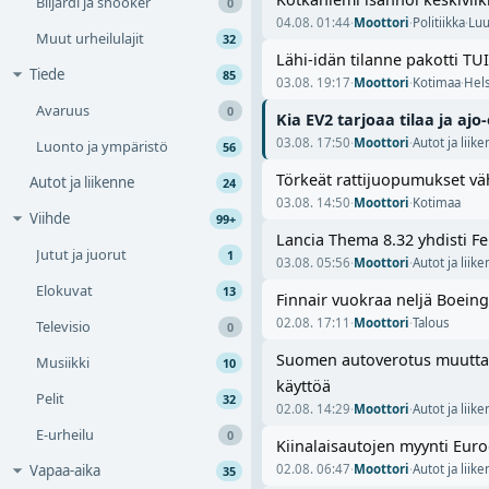
Biljardi ja snooker
0
04.08. 01:44
·
Moottori
·
Politiikka
·
Lu
Muut urheilulajit
32
Lähi-idän tilanne pakotti TUI 
Tiede
85
03.08. 19:17
·
Moottori
·
Kotimaa
·
Hels
Avaruus
0
Kia EV2 tarjoaa tilaa ja aj
03.08. 17:50
·
Moottori
·
Autot ja liik
Luonto ja ympäristö
56
Törkeät rattijuopumukset vä
Autot ja liikenne
24
03.08. 14:50
·
Moottori
·
Kotimaa
Viihde
99+
Lancia Thema 8.32 yhdisti Fe
Jutut ja juorut
1
03.08. 05:56
·
Moottori
·
Autot ja liik
Elokuvat
13
Finnair vuokraa neljä Boein
02.08. 17:11
·
Moottori
·
Talous
Televisio
0
Suomen autoverotus muuttaa
Musiikki
10
käyttöä
Pelit
32
02.08. 14:29
·
Moottori
·
Autot ja liik
E-urheilu
0
Kiinalaisautojen myynti Euroo
Vapaa-aika
02.08. 06:47
·
Moottori
·
Autot ja liik
35