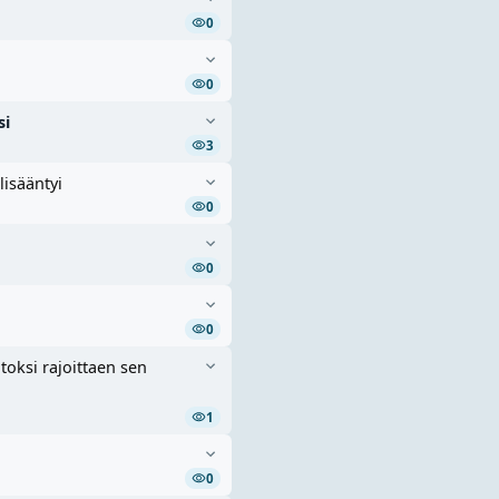
0
0
si
3
lisääntyi
0
0
0
ksi rajoittaen sen
1
0