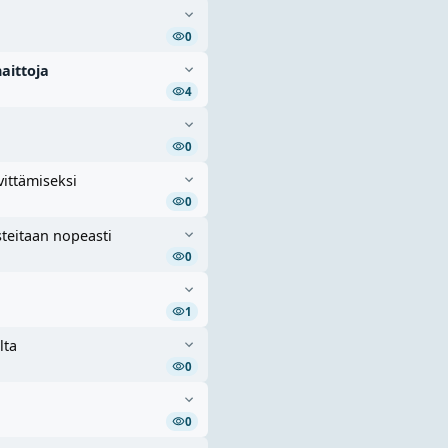
0
aittoja
4
0
vittämiseksi
0
steitaan nopeasti
0
ä
1
lta
0
0