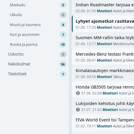
Indian Roadmaster tarjoaa e
Matkailu
5
02.08. 01:50
·
Moottori
·
Autot ja liik
Ulkoilu
0
Lyhyet ajomatkat rasittavat
Muoti ja kauneus
4
01.08. 17:20
·
Moottori
·
Autot ja liik
Koti ja asuminen
1
Suomen MM-rallin taika löyt
Ruoka ja juoma
01.08. 12:17
·
Moottori
·
Moottoriurhe
10
Mercedes-Benz testasi Frankf
Uskonto
0
01.08. 06:41
·
Moottori
·
Autot ja liik
Näkökulmat
56
Kiinalaisautojen markkinaos
Tiedotteet
1
01.08. 04:56
·
Moottori
·
Talous
Honda GB350S tarjoaa rennon 
01.08. 02:08
·
Moottori
·
Autot ja 
Lukijoiden kehotus johti käy
31.07. 21:02
·
Moottori
·
Autot ja 
FIVA World Event toi Tamper
31.07. 19:11
·
Moottori
·
Autot ja liik