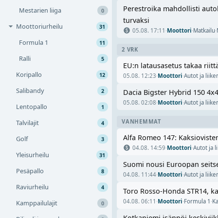
Perestroika mahdollisti aut
Mestarien liiga
0
turvaksi
Moottoriurheilu
31
05.08. 17:11
·
Moottori
·
Matkailu
·
Formula 1
11
2 VRK
Ralli
5
EU:n latausasetus takaa rii
Koripallo
12
05.08. 12:23
·
Moottori
·
Autot ja liik
Salibandy
2
Dacia Bigster Hybrid 150 4x4
05.08. 02:08
·
Moottori
·
Autot ja liik
Lentopallo
1
VANHEMMAT
Talvilajit
4
Alfa Romeo 147: Kaksioviste
Golf
3
04.08. 14:59
·
Moottori
·
Autot ja 
Yleisurheilu
31
Suomi nousi Euroopan seitse
Pesäpallo
8
04.08. 11:44
·
Moottori
·
Autot ja liik
Raviurheilu
4
Toro Rosso-Honda STR14, ka
04.08. 06:11
·
Moottori
·
Formula 1
·
Ka
Kamppailulajit
0
Kotkaniemi isännöi keskiviik