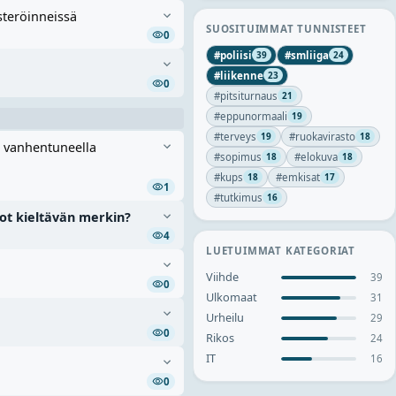
steröinneissä
SUOSITUIMMAT TUNNISTEET
0
#
poliisi
#
smliiga
39
24
#
liikenne
23
0
#
pitsiturnaus
21
#
eppunormaali
19
#
terveys
#
ruokavirasto
19
18
i vanhentuneella
#
sopimus
#
elokuva
18
18
#
kups
#
emkisat
18
17
1
#
tutkimus
16
ot kieltävän merkin?
4
LUETUIMMAT KATEGORIAT
Viihde
39
0
Ulkomaat
31
Urheilu
29
0
Rikos
24
IT
16
0