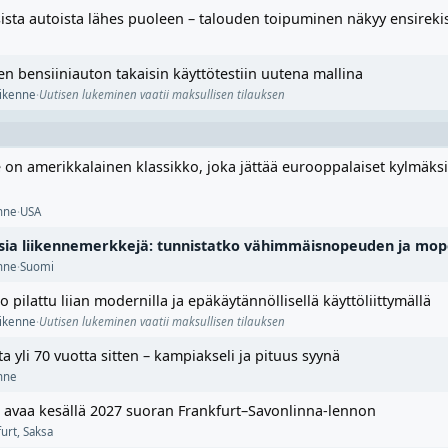
sta autoista lähes puoleen – talouden toipuminen näkyy ensireki
en bensiiniauton takaisin käyttötestiin uutena mallina
liikenne
·
Uutisen lukeminen vaatii maksullisen tilauksen
 on amerikkalainen klassikko, joka jättää eurooppalaiset kylmäks
enne
·
USA
aisia liikennemerkkejä: tunnistatko vähimmäisnopeuden ja mop
enne
·
Suomi
pilattu liian modernilla ja epäkäytännöllisellä käyttöliittymällä
liikenne
·
Uutisen lukeminen vaatii maksullisen tilauksen
ta yli 70 vuotta sitten – kampiakseli ja pituus syynä
enne
s avaa kesällä 2027 suoran Frankfurt–Savonlinna-lennon
furt
,
Saksa