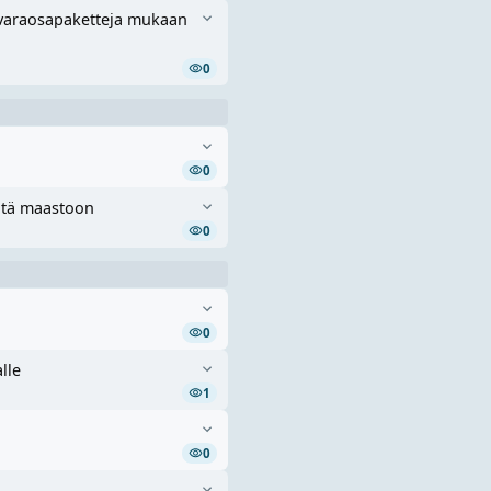
n varaosapaketteja mukaan
0
0
iltä maastoon
0
0
lle
1
0