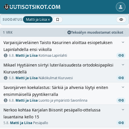
×
Matti ja Liisa
SUODATUS:
1 VRK
Tekoälyn muodostamat otsikot
Varpaisjärveläinen Taisto Kasurinen aloittaa esiopetuksen
Lapinlahdella ensi viikolla
6.8.
·
Matti ja Liisa
·
Kotimaa
·
Lapinlahti
0
Mikael Hyytiäinen siirtyi luterilaisuudesta ortodoksipapiksi
Kiuruvedellä
6.8.
·
Matti ja Liisa
·
Näkökulmat
·
Kiuruvesi
0
Savonjärven koekalastus: Särkiä ja ahvenia löytyi eniten
ensimmäisellä pyyntikerralla
6.8.
·
Matti ja Liisa
·
Luonto ja ympäristö
·
Savonlinna
0
Nerkoo kohtaa Karjalan Biisonit pesäpallo-ottelussa
lauantaina kello 15
5.8.
·
Matti ja Liisa
·
Pesäpallo
0