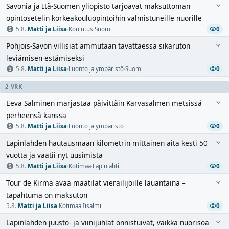
Savonia ja Itä-Suomen yliopisto tarjoavat maksuttoman
opintosetelin korkeakouluopintoihin valmistuneille nuorille
5.8.
·
Matti ja Liisa
·
Koulutus
·
Suomi
0
Pohjois-Savon villisiat ammutaan tavattaessa sikaruton
leviämisen estämiseksi
5.8.
·
Matti ja Liisa
·
Luonto ja ympäristö
·
Suomi
0
2 VRK
Eeva Salminen marjastaa päivittäin Karvasalmen metsissä
perheensä kanssa
5.8.
·
Matti ja Liisa
·
Luonto ja ympäristö
0
Lapinlahden hautausmaan kilometrin mittainen aita kesti 50
vuotta ja vaatii nyt uusimista
5.8.
·
Matti ja Liisa
·
Kotimaa
·
Lapinlahti
0
Tour de Kirma avaa maatilat vierailijoille lauantaina –
tapahtuma on maksuton
5.8.
·
Matti ja Liisa
·
Kotimaa
·
Iisalmi
0
Lapinlahden juusto- ja viinijuhlat onnistuivat, vaikka nuorisoa