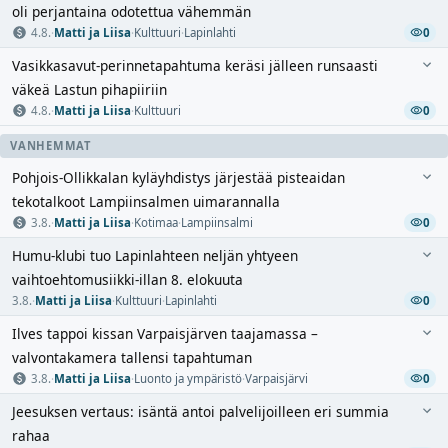
oli perjantaina odotettua vähemmän
4.8.
·
Matti ja Liisa
·
Kulttuuri
·
Lapinlahti
0
Vasikkasavut-perinnetapahtuma keräsi jälleen runsaasti
väkeä Lastun pihapiiriin
4.8.
·
Matti ja Liisa
·
Kulttuuri
0
VANHEMMAT
Pohjois-Ollikkalan kyläyhdistys järjestää pisteaidan
tekotalkoot Lampiinsalmen uimarannalla
3.8.
·
Matti ja Liisa
·
Kotimaa
·
Lampiinsalmi
0
Humu-klubi tuo Lapinlahteen neljän yhtyeen
vaihtoehtomusiikki-illan 8. elokuuta
3.8.
·
Matti ja Liisa
·
Kulttuuri
·
Lapinlahti
0
Ilves tappoi kissan Varpaisjärven taajamassa –
valvontakamera tallensi tapahtuman
3.8.
·
Matti ja Liisa
·
Luonto ja ympäristö
·
Varpaisjärvi
0
Jeesuksen vertaus: isäntä antoi palvelijoilleen eri summia
rahaa