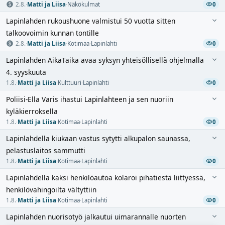
2.8.
·
Matti ja Liisa
·
Näkökulmat
0
Lapinlahden rukoushuone valmistui 50 vuotta sitten
talkoovoimin kunnan tontille
2.8.
·
Matti ja Liisa
·
Kotimaa
·
Lapinlahti
0
Lapinlahden AikaTaika avaa syksyn yhteisöllisellä ohjelmalla
4. syyskuuta
1.8.
·
Matti ja Liisa
·
Kulttuuri
·
Lapinlahti
0
Poliisi-Ella Varis ihastui Lapinlahteen ja sen nuoriin
kyläkierroksella
1.8.
·
Matti ja Liisa
·
Kotimaa
·
Lapinlahti
0
Lapinlahdella kiukaan vastus sytytti alkupalon saunassa,
pelastuslaitos sammutti
1.8.
·
Matti ja Liisa
·
Kotimaa
·
Lapinlahti
0
Lapinlahdella kaksi henkilöautoa kolaroi pihatiestä liittyessä,
henkilövahingoilta vältyttiin
1.8.
·
Matti ja Liisa
·
Kotimaa
·
Lapinlahti
0
Lapinlahden nuorisotyö jalkautui uimarannalle nuorten