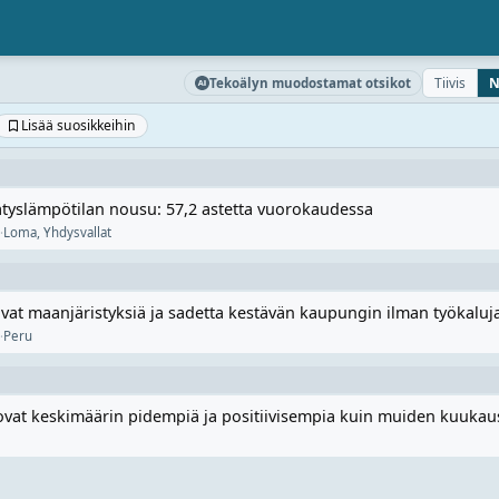
Tiivis
N
Tekoälyn muodostamat otsikot
Lisää suosikkeihin
nätyslämpötilan nousu: 57,2 astetta vuorokaudessa
·
Loma
,
Yhdysvallat
vat maanjäristyksiä ja sadetta kestävän kaupungin ilman työkaluj
·
Peru
ovat keskimäärin pidempiä ja positiivisempia kuin muiden kuukau