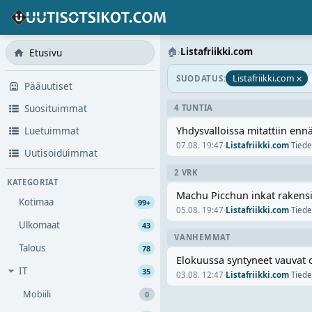
🏠
›
Listafriikki.com
Etusivu
×
Listafriikki.com
SUODATUS:
Pääuutiset
Suosituimmat
4 TUNTIA
Luetuimmat
Yhdysvalloissa mitattiin en
07.08. 19:47
·
Listafriikki.com
·
Tiede
Uutisoiduimmat
2 VRK
KATEGORIAT
Machu Picchun inkat rakensi
Kotimaa
99+
05.08. 19:47
·
Listafriikki.com
·
Tiede
Ulkomaat
43
VANHEMMAT
Talous
78
Elokuussa syntyneet vauvat 
IT
35
03.08. 12:47
·
Listafriikki.com
·
Tiede
Mobiili
0