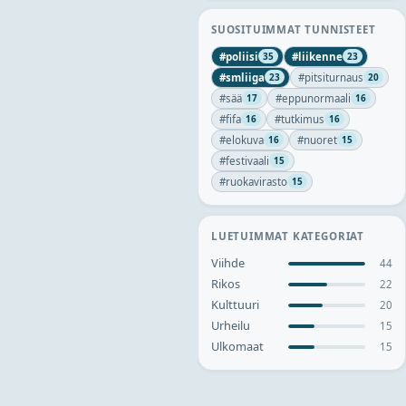
SUOSITUIMMAT TUNNISTEET
#
poliisi
#
liikenne
35
23
#
smliiga
#
pitsiturnaus
23
20
#
sää
#
eppunormaali
17
16
#
fifa
#
tutkimus
16
16
#
elokuva
#
nuoret
16
15
#
festivaali
15
#
ruokavirasto
15
LUETUIMMAT KATEGORIAT
Viihde
44
Rikos
22
Kulttuuri
20
Urheilu
15
Ulkomaat
15