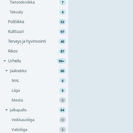
Tietotekniikka
7
Tekoäly
4
Politiikka
53
Kulttuuri
97
Terveys ja hyvinvointi
40
Rikos
87
Urheilu
99+
Jääkiekko
60
NHL
6
Liiga
6
Mestis
0
Jalkapallo
64
Veikkausliiga
0
Valioliiga
0