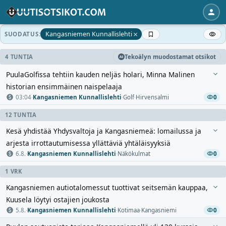
×
Kangasniemen Kunnallislehti
SUODATUS:
4 TUNTIA
Tekoälyn muodostamat otsikot
PuulaGolfissa tehtiin kauden neljäs holari, Minna Malinen
historian ensimmäinen naispelaaja
03:04
·
Kangasniemen Kunnallislehti
·
Golf
·
Hirvensalmi
0
12 TUNTIA
Kesä yhdistää Yhdysvaltoja ja Kangasniemeä: lomailussa ja
arjesta irrottautumisessa yllättäviä yhtäläisyyksiä
6.8.
·
Kangasniemen Kunnallislehti
·
Näkökulmat
0
1 VRK
Kangasniemen autiotalomessut tuottivat seitsemän kauppaa,
Kuusela löytyi ostajien joukosta
5.8.
·
Kangasniemen Kunnallislehti
·
Kotimaa
·
Kangasniemi
0