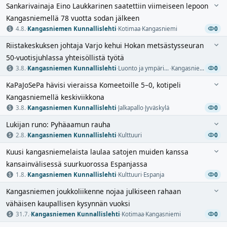
Sankarivainaja Eino Laukkarinen saatettiin viimeiseen lepoon
Kangasniemellä 78 vuotta sodan jälkeen
4.8.
·
Kangasniemen Kunnallislehti
·
Kotimaa
·
Kangasniemi
0
Riistakeskuksen johtaja Varjo kehui Hokan metsästysseuran
50-vuotisjuhlassa yhteisöllistä työtä
3.8.
·
Kangasniemen Kunnallislehti
·
Luonto ja ympäristö
·
Kangasniemi
0
KaPaJoSePa hävisi vieraissa Komeetoille 5–0, kotipeli
Kangasniemellä keskiviikkona
3.8.
·
Kangasniemen Kunnallislehti
·
Jalkapallo
·
Jyväskylä
0
Lukijan runo: Pyhäaamun rauha
2.8.
·
Kangasniemen Kunnallislehti
·
Kulttuuri
0
Kuusi kangasniemelaista laulaa satojen muiden kanssa
kansainvälisessä suurkuorossa Espanjassa
1.8.
·
Kangasniemen Kunnallislehti
·
Kulttuuri
·
Espanja
0
Kangasniemen joukkoliikenne nojaa julkiseen rahaan
vähäisen kaupallisen kysynnän vuoksi
31.7.
·
Kangasniemen Kunnallislehti
·
Kotimaa
·
Kangasniemi
0