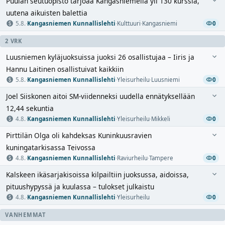
Puulan seutuopisto tarjoaa Kangasniemellä yli 130 kurssia,
uutena aikuisten balettia
5.8.
·
Kangasniemen Kunnallislehti
·
Kulttuuri
·
Kangasniemi
0
2 VRK
Luusniemen kyläjuoksuissa juoksi 26 osallistujaa – Iiris ja
Hannu Laitinen osallistuivat kaikkiin
5.8.
·
Kangasniemen Kunnallislehti
·
Yleisurheilu
·
Luusniemi
0
Joel Siiskonen aitoi SM-viidenneksi uudella ennätyksellään
12,44 sekuntia
4.8.
·
Kangasniemen Kunnallislehti
·
Yleisurheilu
·
Mikkeli
0
Pirttilän Olga oli kahdeksas Kuninkuusravien
kuningatarkisassa Teivossa
4.8.
·
Kangasniemen Kunnallislehti
·
Raviurheilu
·
Tampere
0
Kalskeen ikäsarjakisoissa kilpailtiin juoksussa, aidoissa,
pituushypyssä ja kuulassa – tulokset julkaistu
4.8.
·
Kangasniemen Kunnallislehti
·
Yleisurheilu
0
VANHEMMAT