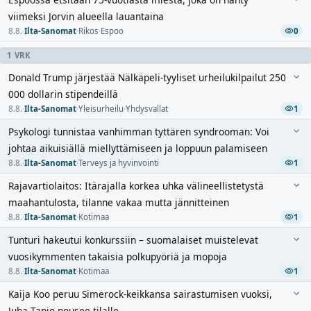
viimeksi Jorvin alueella lauantaina
8.8.
·
Ilta-Sanomat
·
Rikos
·
Espoo
0
1 VRK
Donald Trump järjestää Nälkäpeli-tyyliset urheilukilpailut 250
000 dollarin stipendeillä
8.8.
·
Ilta-Sanomat
·
Yleisurheilu
·
Yhdysvallat
1
Psykologi tunnistaa vanhimman tyttären syndrooman: Voi
johtaa aikuisiällä miellyttämiseen ja loppuun palamiseen
8.8.
·
Ilta-Sanomat
·
Terveys ja hyvinvointi
1
Rajavartiolaitos: Itärajalla korkea uhka välineellistetystä
maahantulosta, tilanne vakaa mutta jännitteinen
8.8.
·
Ilta-Sanomat
·
Kotimaa
1
Tunturi hakeutui konkurssiin – suomalaiset muistelevat
vuosikymmenten takaisia polkupyöriä ja mopoja
8.8.
·
Ilta-Sanomat
·
Kotimaa
1
Kaija Koo peruu Simerock-keikkansa sairastumisen vuoksi,
Juha Tapio nousee tilalle