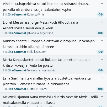
Vihdin Puuhaparkissa sattui lauantaina sairauskohtaus,
paikalla oli ambulanssi ja lääkintähelikopteri
8.8.
·
Ilta-Sanomat
·
Kotimaa
·
Vihti
0
Lionel Messin isä Jorge Messi kuoli 68-vuotiaana
Argentiinassa sairauden jälkeen
8.8.
·
Ilta-Sanomat
·
Jalkapallo
·
Argentiina
0
Niinistö ehdotti Euroopan aloittavan vuoropuhelun Venäjän
kanssa, Stubbin aikaraja lähenee
8.8.
·
Ilta-Sanomat
·
Politiikka
·
Suomi
0
Maria Kangaskortet todisti liukuportasjonnettomuutta ja
kritisoi kuvaajia: 'Auta tai poistu'
8.8.
·
Ilta-Sanomat
·
Terveys ja hyvinvointi
0
Laila Snellman teki mallin työstä arvostettua, vaikka sitä
pidettiin Suomessa turhana ja pinnallisena
8.8.
·
Ilta-Sanomat
·
Kulttuuri
·
Suomi
0
Maxwell Djantou Nana tyrmäsi Eduardo Nevesin täydellisellä
maksakoukulla vapaaotteluillassa