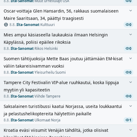
8.8.
·
Ilta-Sanomat
·
Muut urheilulajit
·
USA
0
Oscar-voittaja Glen Hansardin, 56, rakkaus suomalaiseen
Maire Saaritsaan, 34, päättyi traagisesti
8.8.
·
Ilta-Sanomat
·
Kulttuuri
0
Mies ampui käsiaseella laukauksia ilmaan Helsingin
Käpylässä, poliisi epäilee rikoksia
8.8.
·
Ilta-Sanomat
·
Rikos
·
Helsinki
0
Suomen tähtijuoksija Mette Baas joutuu jättämään EM-kisat
väliin takareisivamman vuoksi
8.8.
·
Ilta-Sanomat
·
Yleisurheilu
·
Suomi
0
Tampere City Festivalin VIP-alue ruuhkautui, koska lippuja
myytiin yli kapasiteetin
8.8.
·
Ilta-Sanomat
·
Viihde
·
Tampere
0
Saksalainen turistibussi kaatui Norjassa, useita loukkaantui
ja pelastushelikoptereita hälytettiin paikalle
8.8.
·
Ilta-Sanomat
·
Ulkomaat
·
Norja
1
Kroatia eväsi viisumit Venäjän tähdiltä, jotka olisivat