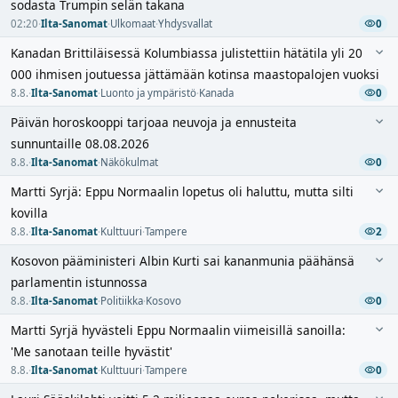
sodasta Trumpin selän takana
02:20
·
Ilta-Sanomat
·
Ulkomaat
·
Yhdysvallat
0
Kanadan Brittiläisessä Kolumbiassa julistettiin hätätila yli 20
000 ihmisen joutuessa jättämään kotinsa maastopalojen vuoksi
8.8.
·
Ilta-Sanomat
·
Luonto ja ympäristö
·
Kanada
0
Päivän horoskooppi tarjoaa neuvoja ja ennusteita
sunnuntaille 08.08.2026
8.8.
·
Ilta-Sanomat
·
Näkökulmat
0
Martti Syrjä: Eppu Normaalin lopetus oli haluttu, mutta silti
kovilla
8.8.
·
Ilta-Sanomat
·
Kulttuuri
·
Tampere
2
Kosovon pääministeri Albin Kurti sai kananmunia päähänsä
parlamentin istunnossa
8.8.
·
Ilta-Sanomat
·
Politiikka
·
Kosovo
0
Martti Syrjä hyvästeli Eppu Normaalin viimeisillä sanoilla:
'Me sanotaan teille hyvästit'
8.8.
·
Ilta-Sanomat
·
Kulttuuri
·
Tampere
0