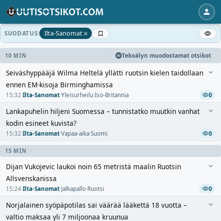
×
Ilta-Sanomat
SUODATUS:
10 MIN
Tekoälyn muodostamat otsikot
Seiväshyppääjä Wilma Heltelä yllätti ruotsin kielen taidollaan
ennen EM-kisoja Birminghamissa
15:32
·
Ilta-Sanomat
·
Yleisurheilu
·
Iso-Britannia
0
Lankapuhelin hiljeni Suomessa – tunnistatko muutkin vanhat
kodin esineet kuvista?
15:32
·
Ilta-Sanomat
·
Vapaa-aika
·
Suomi
0
15 MIN
Dijan Vukojevic laukoi noin 65 metristä maalin Ruotsin
Allsvenskanissa
15:24
·
Ilta-Sanomat
·
Jalkapallo
·
Ruotsi
0
Norjalainen syöpäpotilas sai väärää lääkettä 18 vuotta –
valtio maksaa yli 7 miljoonaa kruunua