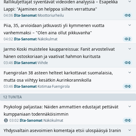
Rallikuljettajat syventävät videoiden analyysiä – Esapekka
Lappi: "Ajaminen on helppoa siihen verrattuna"
04:06
·
Ilta-Sanomat
·
Moottoriurheilu
0
Piia, 35, arvioidaan jatkuvasti yli kymmenen vuotta
vanhemmaksi – "Olen aina ollut pikkuvanha"
04:02
·
Ilta-Sanomat
·
Näkökulmat
2
Jarmo Koski muistelee kauppareissua: Fanit arvostelivat
hänen ostoskoriaan ja vaativat hahmon kuritusta
03:46
·
Ilta-Sanomat
·
Viihde
0
Fuengirolan 38 asteen helteet karkottavat suomalaisia,
mutta osa viihtyy kesätkin Aurinkorannikolla
03:46
·
Ilta-Sanomat
·
Kotimaa
·
Fuengirola
0
12 TUNTIA
Psykologi paljastaa: Näiden ammattien edustajat pettävät
kumppaniaan todennäköisimmin
03:02
·
Ilta-Sanomat
·
Näkökulmat
0
Yhdysvaltain asevoimien komentaja etsii ulospääsyä Iranin