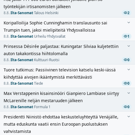
työntekijän irtisanomisten jälkeen
8.8.
·
Ilta-Sanomat
·
Talous
·
Helsinki
2
Koripalloilija Sophie Cunninghamin translausunto sai
Trumpin tuen, jakoi mielipiteitä Yhdysvalloissa
8.8.
·
Ilta-Sanomat
·
Urheilu
·
Yhdysvallat
1
Prinsessa Désirée paljastaa: Kuningatar Silviaa kuljetettiin
auton takakontissa hiihtolomalla
8.8.
·
Ilta-Sanomat
·
Kulttuuri
·
Ruotsi
0
Tuore tutkimus: Passiivinen television katselu keski-iässä
kiihdyttää aivojen ikääntymistä merkittävästi
8.8.
·
Ilta-Sanomat
·
Tiede
0
Max Verstappenin kisainsinööri Gianpiero Lambiase siirtyy
McLarenille neljän mestaruuden jälkeen
8.8.
·
Ilta-Sanomat
·
Formula 1
0
Presidentti Niinistö ehdottaa keskusteluyhteyttä Venäjälle,
mutta eduskunta vaatii ensin Euroopan puolustuksen
vahvistamista