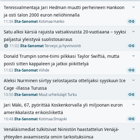
Tennisvalmentaja Jari Hedman muutti perheineen Hankoon
ja osti talon 2000 euron neliöhinnalla
11:36
·
Ilta-Sanomat
·
Kotimaa
·
Hanko
0
Satu alkoi kärsiä rajuista vatsakivuista 20-vuotiaana – syyksi
paljastui yleistyvä suolistosairaus
11:02
·
Ilta-Sanomat
·
Terveys ja hyvinvointi
0
Donald Trumpin some-tiimi pilkkasi Taylor Swiftiä, mutta
poisti sitten kappaleen ja jatkoi piikittelyä
11:02
·
Ilta-Sanomat
·
Viihde
0
Aleksi Nurminen siirtyy selostajasta ottelijaksi syyskuun Ice
Cage -illassa Turussa
10:50
·
Ilta-Sanomat
·
Muut urheilulajit
·
Turku
0
Jari Mäki, 67, pyörittää Koskenkorvalla yli miljoonan euron
amerikkalaista erikoisliikettä
10:48
·
Ilta-Sanomat
·
Kotimaa
·
Ilmajoki
0
Venäläismediat tulkitsivat Niinistön haastattelun Venäjä-
yhteyden avaamisesta omiin tarkoituksiinsa