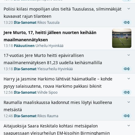
Poliisi kiilasi mopoilijan ulos tieltä Tuusulassa, silminnäkijät
kuvaavat rajun tilanteen
13:20
·
Ilta-Sanomat
·
Rikos
·
Tuusula
0
Jere Murto, 17, heitti jälleen nuorten keihään
maailmanennätyksen
13:18
·
Pääuutinen
·
Urheilu
·
Hyvinkää
17-vuotias Jere Murto heitti epävirallisen
maailmanennätyksen 81,23 uudella keihäsmallilla
13:18
·
Ilta-Sanomat
·
Yleisurheilu
·
Hyvinkää
0
Harry ja Jasmine Harkimo lähtivät häämatkalle – kohde
pysyy salaisuutena, rouva Harkimo pakkasi bikinit
12:56
·
Ilta-Sanomat
·
Viihde
·
Sipoo
0
Raumalla maaliskuussa kadonnut mies löytyi kuolleena
metsästä
12:46
·
Ilta-Sanomat
·
Rikos
·
Rauma
0
Aitajuoksija Saara Keskitalo kohtasi metsäpalon
saapuessaan yleisurheilun EM-kisoihin Birminghamiin