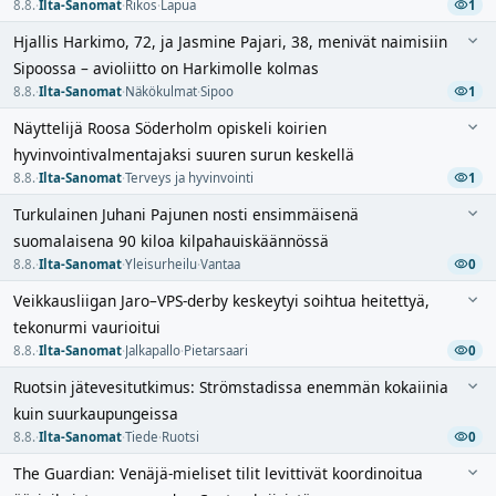
8.8.
·
Ilta-Sanomat
·
Rikos
·
Lapua
1
Hjallis Harkimo, 72, ja Jasmine Pajari, 38, menivät naimisiin
Sipoossa – avioliitto on Harkimolle kolmas
8.8.
·
Ilta-Sanomat
·
Näkökulmat
·
Sipoo
1
Näyttelijä Roosa Söderholm opiskeli koirien
hyvinvointivalmentajaksi suuren surun keskellä
8.8.
·
Ilta-Sanomat
·
Terveys ja hyvinvointi
1
Turkulainen Juhani Pajunen nosti ensimmäisenä
suomalaisena 90 kiloa kilpahauiskäännössä
8.8.
·
Ilta-Sanomat
·
Yleisurheilu
·
Vantaa
0
Veikkausliigan Jaro–VPS-derby keskeytyi soihtua heitettyä,
tekonurmi vaurioitui
8.8.
·
Ilta-Sanomat
·
Jalkapallo
·
Pietarsaari
0
Ruotsin jätevesitutkimus: Strömstadissa enemmän kokaiinia
kuin suurkaupungeissa
8.8.
·
Ilta-Sanomat
·
Tiede
·
Ruotsi
0
The Guardian: Venäjä-mieliset tilit levittivät koordinoitua