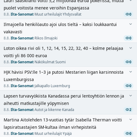
Lauri Sääskilahti voitti 5,2 miljoonaa euroa pokerissa, mutta
puolet voitosta menee veroihin Espanjassa
8.8.
·
Ilta-Sanomat
·
Muut urheilulajit
·
Yhdysvallat
0
Ilmajoella henkilöauto ajoi ulos tieltä – kaksi loukkaantui
vakavasti
8.8.
·
Ilta-Sanomat
·
Rikos
·
Ilmajoki
0
Loton oikea rivi oli 1, 12, 14, 15, 22, 32, 40 – kolme pelaajaa
voitti yli 86 000 euroa
8.8.
·
Ilta-Sanomat
·
Näkökulmat
·
Suomi
0
HJK hävisi PSV:lle 1–3 ja putosi Mestarien liigan karsinnoista
Luxemburgissa
8.8.
·
Ilta-Sanomat
·
Jalkapallo
·
Luxemburg
0
Lapsen turvavyökiista Kanadassa perui lentoyhtiön lennon ja
aiheutti matkustajille yöpymisen
8.8.
·
Ilta-Sanomat
·
Autot ja liikenne
·
Kanada
2
Martina Aitolehden 13-vuotias tytär Isabella Therman voitti
lapsiratsastajien SM-kultaa ilman virhepisteitä
8.8.
·
Ilta-Sanomat
·
Muut urheilulajit
·
Ypäjä
0