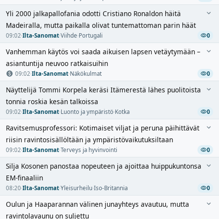
Yli 2000 jalkapallofania odotti Cristiano Ronaldon häitä
Madeiralla, mutta paikalla olivat tuntemattoman parin häät
09:02
·
Ilta-Sanomat
·
Viihde
·
Portugali
0
Vanhemman käytös voi saada aikuisen lapsen vetäytymään –
asiantuntija neuvoo ratkaisuihin
09:02
·
Ilta-Sanomat
·
Näkökulmat
0
Näyttelijä Tommi Korpela keräsi Itämerestä lähes puolitoista
tonnia roskia kesän talkoissa
09:02
·
Ilta-Sanomat
·
Luonto ja ympäristö
·
Kotka
0
Ravitsemusprofessori: Kotimaiset viljat ja peruna päihittävät
riisin ravintosisällöltään ja ympäristövaikutuksiltaan
09:02
·
Ilta-Sanomat
·
Terveys ja hyvinvointi
0
Silja Kosonen panostaa nopeuteen ja ajoittaa huippukuntonsa
EM-finaaliin
08:20
·
Ilta-Sanomat
·
Yleisurheilu
·
Iso-Britannia
0
Oulun ja Haaparannan välinen junayhteys avautuu, mutta
ravintolavaunu on suljettu