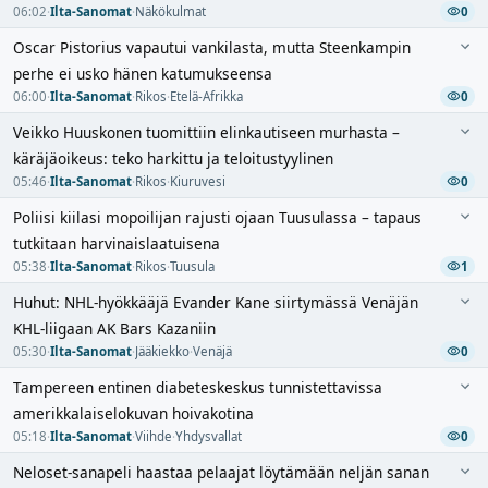
06:02
·
Ilta-Sanomat
·
Näkökulmat
0
Oscar Pistorius vapautui vankilasta, mutta Steenkampin
perhe ei usko hänen katumukseensa
06:00
·
Ilta-Sanomat
·
Rikos
·
Etelä-Afrikka
0
Veikko Huuskonen tuomittiin elinkautiseen murhasta –
käräjäoikeus: teko harkittu ja teloitustyylinen
05:46
·
Ilta-Sanomat
·
Rikos
·
Kiuruvesi
0
Poliisi kiilasi mopoilijan rajusti ojaan Tuusulassa – tapaus
tutkitaan harvinaislaatuisena
05:38
·
Ilta-Sanomat
·
Rikos
·
Tuusula
1
Huhut: NHL-hyökkääjä Evander Kane siirtymässä Venäjän
KHL-liigaan AK Bars Kazaniin
05:30
·
Ilta-Sanomat
·
Jääkiekko
·
Venäjä
0
Tampereen entinen diabeteskeskus tunnistettavissa
amerikkalaiselokuvan hoivakotina
05:18
·
Ilta-Sanomat
·
Viihde
·
Yhdysvallat
0
Neloset-sanapeli haastaa pelaajat löytämään neljän sanan