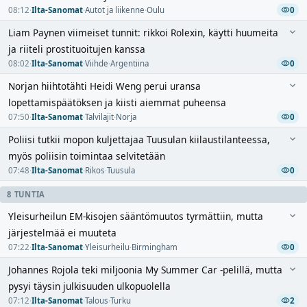
08:12
·
Ilta-Sanomat
·
Autot ja liikenne
·
Oulu
0
Liam Paynen viimeiset tunnit: rikkoi Rolexin, käytti huumeita
ja riiteli prostituoitujen kanssa
08:02
·
Ilta-Sanomat
·
Viihde
·
Argentiina
0
Norjan hiihtotähti Heidi Weng perui uransa
lopettamispäätöksen ja kiisti aiemmat puheensa
07:50
·
Ilta-Sanomat
·
Talvilajit
·
Norja
0
Poliisi tutkii mopon kuljettajaa Tuusulan kiilaustilanteessa,
myös poliisin toimintaa selvitetään
07:48
·
Ilta-Sanomat
·
Rikos
·
Tuusula
0
8 TUNTIA
Yleisurheilun EM-kisojen sääntömuutos tyrmättiin, mutta
järjestelmää ei muuteta
07:22
·
Ilta-Sanomat
·
Yleisurheilu
·
Birmingham
0
Johannes Rojola teki miljoonia My Summer Car -pelillä, mutta
pysyi täysin julkisuuden ulkopuolella
07:12
·
Ilta-Sanomat
·
Talous
·
Turku
2