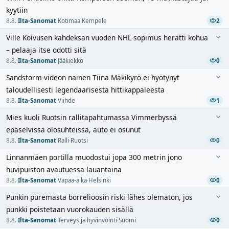
kyytiin
8.8.
·
Ilta-Sanomat
·
Kotimaa
·
Kempele
2
Ville Koivusen kahdeksan vuoden NHL-sopimus herätti kohua
– pelaaja itse odotti sitä
8.8.
·
Ilta-Sanomat
·
Jääkiekko
0
Sandstorm-videon nainen Tiina Mäkikyrö ei hyötynyt
taloudellisesti legendaarisesta hittikappaleesta
8.8.
·
Ilta-Sanomat
·
Viihde
1
Mies kuoli Ruotsin rallitapahtumassa Vimmerbyssä
epäselvissä olosuhteissa, auto ei osunut
8.8.
·
Ilta-Sanomat
·
Ralli
·
Ruotsi
0
Linnanmäen portilla muodostui jopa 300 metrin jono
huvipuiston avautuessa lauantaina
8.8.
·
Ilta-Sanomat
·
Vapaa-aika
·
Helsinki
0
Punkin puremasta borrelioosin riski lähes olematon, jos
punkki poistetaan vuorokauden sisällä
8.8.
·
Ilta-Sanomat
·
Terveys ja hyvinvointi
·
Suomi
0