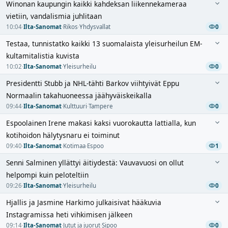
Winonan kaupungin kaikki kahdeksan liikennekameraa
vietiin, vandalismia juhlitaan
10:04
·
Ilta-Sanomat
·
Rikos
·
Yhdysvallat
0
Testaa, tunnistatko kaikki 13 suomalaista yleisurheilun EM-
kultamitalistia kuvista
10:02
·
Ilta-Sanomat
·
Yleisurheilu
0
Presidentti Stubb ja NHL-tähti Barkov viihtyivät Eppu
Normaalin takahuoneessa jäähyväiskeikalla
09:44
·
Ilta-Sanomat
·
Kulttuuri
·
Tampere
0
Espoolainen Irene makasi kaksi vuorokautta lattialla, kun
kotihoidon hälytysnaru ei toiminut
09:40
·
Ilta-Sanomat
·
Kotimaa
·
Espoo
1
Senni Salminen yllättyi äitiydestä: Vauvavuosi on ollut
helpompi kuin peloteltiin
09:26
·
Ilta-Sanomat
·
Yleisurheilu
0
Hjallis ja Jasmine Harkimo julkaisivat hääkuvia
Instagramissa heti vihkimisen jälkeen
09:14
·
Ilta-Sanomat
·
Jutut ja juorut
·
Sipoo
0