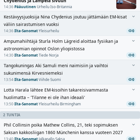
Chydenius ja Lampela sivuun
14:36
·
Pääuutinen
·
Urheilu
·
Iso-Britannia
Kestävyysjuoksija Nina Chydenius joutuu jättämään EM-kisat
väliin sairastumisen vuoksi
14:36
·
Ilta-Sanomat
·
Yleisurheilu
0
Ampumahiihtäjä Sturla Holm Lägreid aloittaa fysiikan ja
astronomian opinnot Oslon yliopistossa
14:30
·
Ilta-Sanomat
·
Tiede
·
Norja
0
Tangokuningas Aki Samuli meni naimisiin ja vaihtoi
sukunimensä Kirvesniemeksi
13:54
·
Ilta-Sanomat
·
Viihde
·
Suomi
0
Lotta Harala lähtee EM-kisoihin takareisivammasta
huolimatta – 'Tilanne ei ole ihan ideaali'
13:50
·
Ilta-Sanomat
·
Yleisurheilu
·
Birmingham
0
2 TUNTIA
Phil Collinsin poika Mathew Collins, 21, teki sopimuksen
Saksan kakkosliigan 1860 Münchenin kanssa vuoteen 2027
13:40
·
Ilta-Sanomat
·
Jalkapallo
·
Saksa
0