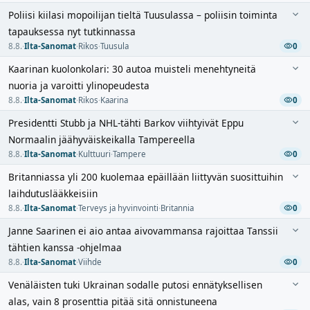
Poliisi kiilasi mopoilijan tieltä Tuusulassa – poliisin toiminta
tapauksessa nyt tutkinnassa
8.8.
·
Ilta-Sanomat
·
Rikos
·
Tuusula
0
Kaarinan kuolonkolari: 30 autoa muisteli menehtyneitä
nuoria ja varoitti ylinopeudesta
8.8.
·
Ilta-Sanomat
·
Rikos
·
Kaarina
0
Presidentti Stubb ja NHL-tähti Barkov viihtyivät Eppu
Normaalin jäähyväiskeikalla Tampereella
8.8.
·
Ilta-Sanomat
·
Kulttuuri
·
Tampere
0
Britanniassa yli 200 kuolemaa epäillään liittyvän suosittuihin
laihdutuslääkkeisiin
8.8.
·
Ilta-Sanomat
·
Terveys ja hyvinvointi
·
Britannia
0
Janne Saarinen ei aio antaa aivovammansa rajoittaa Tanssii
tähtien kanssa -ohjelmaa
8.8.
·
Ilta-Sanomat
·
Viihde
0
Venäläisten tuki Ukrainan sodalle putosi ennätyksellisen
alas, vain 8 prosenttia pitää sitä onnistuneena