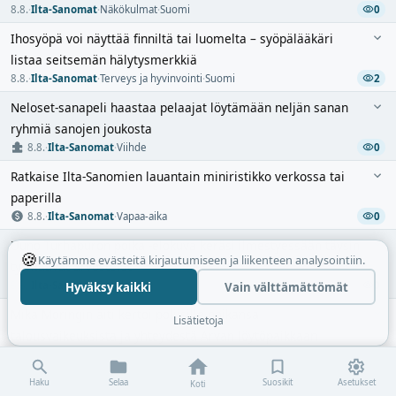
8.8.
·
Ilta-Sanomat
·
Näkökulmat
·
Suomi
0
Ihosyöpä voi näyttää finniltä tai luomelta – syöpälääkäri
listaa seitsemän hälytysmerkkiä
8.8.
·
Ilta-Sanomat
·
Terveys ja hyvinvointi
·
Suomi
2
Neloset-sanapeli haastaa pelaajat löytämään neljän sanan
ryhmiä sanojen joukosta
8.8.
·
Ilta-Sanomat
·
Viihde
0
Ratkaise Ilta-Sanomien lauantain miniristikko verkossa tai
paperilla
8.8.
·
Ilta-Sanomat
·
Vapaa-aika
0
Uuno Turhapuron poika -elokuva keräsi ilmestyessään täysin
🍪
Käytämme evästeitä kirjautumiseen ja liikenteen analysointiin.
tyrmäävät arvostelut
8.8.
·
Ilta-Sanomat
·
Viihde
0
Hyväksy kaikki
Vain välttämättömät
Mika Moringin äiti kertoi poliisille poikansa
Lisätietoja
talousvaikeuksista ja yhteydestä Arvan löytöpaikkaan
8.8.
·
Ilta-Sanomat
·
Rikos
·
Suomi
0
15-vuotias kaahasi viritetyllä Aprilialla poliiseja pakoon –
Haku
Selaa
Suosikit
Asetukset
Koti