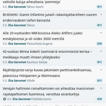
valtiolle kuluja aiheuttavia 'pommeja'
8.8.
·
Ilta-Sanomat
·
Talous
·
Suomi
1
Brittilehti: Gianni Infantino junaili rakastajattarelleen suuren
erokorvauksen Uefan kassasta
8.8.
·
Ilta-Sanomat
·
Talous
1
Alle 20-vuotiaiden MM-kisoissa Aleksi Ahlfors juoksi
ennätyksensä ja oli viides 3000 metrillä
8.8.
·
Ilta-Sanomat
·
Yleisurheilu
·
Eugene
0
42-vuotias Minna kokeili luomiväriä ensimmäistä kertaa –
meikkaaja muutti ilmeen yllätykseksi
8.8.
·
Ilta-Sanomat
·
Kauneus
·
Vantaa
1
Räjähdyspiste-sarja kuvaa Jakomäen panttivankidraamaa,
pääosissa Holopainen ja Malmivaara
8.8.
·
Ilta-Sanomat
·
Viihde
1
Venäjän hallinnon romahtaminen voi aiheuttaa massiivisen
rajatapahtuman Suomessa, varoittaa asiantuntija
8.8.
·
Ilta-Sanomat
·
Politiikka
·
Suomi
0