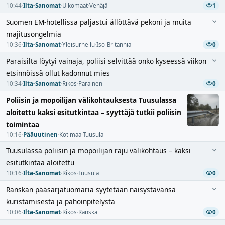
10:44
·
Ilta-Sanomat
·
Ulkomaat
·
Venäjä
1
Suomen EM-hotellissa paljastui ällöttävä pekoni ja muita
majitusongelmia
10:36
·
Ilta-Sanomat
·
Yleisurheilu
·
Iso-Britannia
0
Paraisilta löytyi vainaja, poliisi selvittää onko kyseessä viikon
etsinnöissä ollut kadonnut mies
10:34
·
Ilta-Sanomat
·
Rikos
·
Parainen
0
Poliisin ja mopoilijan välikohtauksesta Tuusulassa
aloitettu kaksi esitutkintaa – syyttäjä tutkii poliisin
toimintaa
10:16
·
Pääuutinen
·
Kotimaa
·
Tuusula
Tuusulassa poliisin ja mopoilijan raju välikohtaus – kaksi
esitutkintaa aloitettu
10:16
·
Ilta-Sanomat
·
Rikos
·
Tuusula
0
Ranskan pääsarjatuomaria syytetään naisystävänsä
kuristamisesta ja pahoinpitelystä
10:06
·
Ilta-Sanomat
·
Rikos
·
Ranska
0