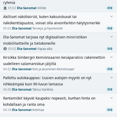
ryhmiä
05:02
·
Ilta-Sanomat
·
Viihde
0
Äkilliset näköhäiriöt, kuten kaksoiskuvat tai
näkökenttäpuutos, voivat olla aivoinfarktin hälytysmerkki
05:02
·
Ilta-Sanomat
·
Terveys ja hyvinvointi
0
Ilta-Sanomat tarjoaa nyt digitaalisen miniristikon
mobiililaitteille ja tietokoneille
05:02
·
Ilta-Sanomat
·
Vapaa-aika
0
Kirsikka Simbergin Kemiönsaaren kesäparatiisi rakennettiin
uudelleen salamaniskun jäljiltä
04:32
·
Ilta-Sanomat
·
Koti ja asuminen
·
Kemiönsaari
0
Palkittu autokauppias: Uusien autojen myynti on nyt
nihkeämpää kuin 90-luvun lamassa
04:30
·
Ilta-Sanomat
·
Talous
·
Karkkila
0
Rantamökit käyvät kaupaksi nopeasti, kunhan hinta on
kohdallaan ja ranta oma
04:18
·
Ilta-Sanomat
·
Kotimaa
0