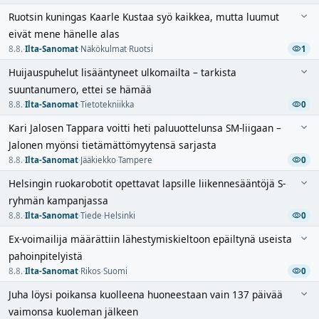
Ruotsin kuningas Kaarle Kustaa syö kaikkea, mutta luumut
eivät mene hänelle alas
8.8.
·
Ilta-Sanomat
·
Näkökulmat
·
Ruotsi
1
Huijauspuhelut lisääntyneet ulkomailta – tarkista
suuntanumero, ettei se hämää
8.8.
·
Ilta-Sanomat
·
Tietotekniikka
0
Kari Jalosen Tappara voitti heti paluuottelunsa SM-liigaan –
Jalonen myönsi tietämättömyytensä sarjasta
8.8.
·
Ilta-Sanomat
·
Jääkiekko
·
Tampere
0
Helsingin ruokarobotit opettavat lapsille liikennesääntöjä S-
ryhmän kampanjassa
8.8.
·
Ilta-Sanomat
·
Tiede
·
Helsinki
0
Ex-voimailija määrättiin lähestymiskieltoon epäiltynä useista
pahoinpitelyistä
8.8.
·
Ilta-Sanomat
·
Rikos
·
Suomi
0
Juha löysi poikansa kuolleena huoneestaan vain 137 päivää
vaimonsa kuoleman jälkeen