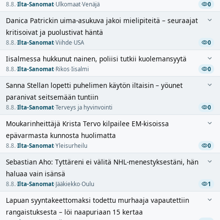
8.8.
·
Ilta-Sanomat
·
Ulkomaat
·
Venäjä
0
Danica Patrickin uima-asukuva jakoi mielipiteitä – seuraajat
kritisoivat ja puolustivat häntä
8.8.
·
Ilta-Sanomat
·
Viihde
·
USA
0
Iisalmessa hukkunut nainen, poliisi tutkii kuolemansyytä
8.8.
·
Ilta-Sanomat
·
Rikos
·
Iisalmi
0
Sanna Stellan lopetti puhelimen käytön iltaisin – yöunet
paranivat seitsemään tuntiin
8.8.
·
Ilta-Sanomat
·
Terveys ja hyvinvointi
0
Moukarinheittäjä Krista Tervo kilpailee EM-kisoissa
epävarmasta kunnosta huolimatta
8.8.
·
Ilta-Sanomat
·
Yleisurheilu
0
Sebastian Aho: Tyttäreni ei välitä NHL-menestyksestäni, hän
haluaa vain isänsä
8.8.
·
Ilta-Sanomat
·
Jääkiekko
·
Oulu
1
Lapuan syyntakeettomaksi todettu murhaaja vapautettiin
rangaistuksesta – löi naapuriaan 15 kertaa