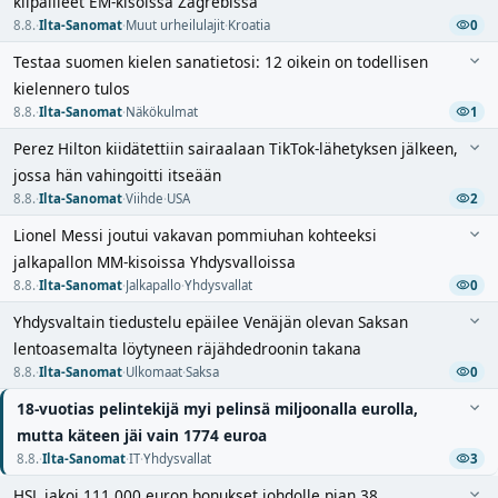
kilpailleet EM-kisoissa Zagrebissa
8.8.
·
Ilta-Sanomat
·
Muut urheilulajit
·
Kroatia
0
Testaa suomen kielen sanatietosi: 12 oikein on todellisen
kielennero tulos
8.8.
·
Ilta-Sanomat
·
Näkökulmat
1
Perez Hilton kiidätettiin sairaalaan TikTok-lähetyksen jälkeen,
jossa hän vahingoitti itseään
8.8.
·
Ilta-Sanomat
·
Viihde
·
USA
2
Lionel Messi joutui vakavan pommiuhan kohteeksi
jalkapallon MM-kisoissa Yhdysvalloissa
8.8.
·
Ilta-Sanomat
·
Jalkapallo
·
Yhdysvallat
0
Yhdysvaltain tiedustelu epäilee Venäjän olevan Saksan
lentoasemalta löytyneen räjähdedroonin takana
8.8.
·
Ilta-Sanomat
·
Ulkomaat
·
Saksa
0
18-vuotias pelintekijä myi pelinsä miljoonalla eurolla,
mutta käteen jäi vain 1774 euroa
8.8.
·
Ilta-Sanomat
·
IT
·
Yhdysvallat
3
HSL jakoi 111 000 euron bonukset johdolle pian 38