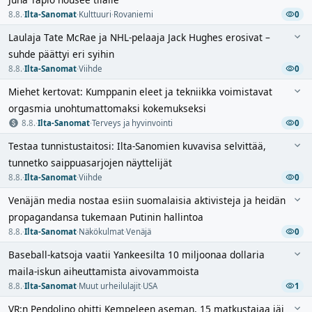
8.8.
·
Ilta-Sanomat
·
Kulttuuri
·
Rovaniemi
0
Laulaja Tate McRae ja NHL-pelaaja Jack Hughes erosivat –
suhde päättyi eri syihin
8.8.
·
Ilta-Sanomat
·
Viihde
0
Miehet kertovat: Kumppanin eleet ja tekniikka voimistavat
orgasmia unohtumattomaksi kokemukseksi
8.8.
·
Ilta-Sanomat
·
Terveys ja hyvinvointi
0
Testaa tunnistustaitosi: Ilta-Sanomien kuvavisa selvittää,
tunnetko saippuasarjojen näyttelijät
8.8.
·
Ilta-Sanomat
·
Viihde
0
Venäjän media nostaa esiin suomalaisia aktivisteja ja heidän
propagandansa tukemaan Putinin hallintoa
8.8.
·
Ilta-Sanomat
·
Näkökulmat
·
Venäjä
0
Baseball-katsoja vaatii Yankeesilta 10 miljoonaa dollaria
maila-iskun aiheuttamista aivovammoista
8.8.
·
Ilta-Sanomat
·
Muut urheilulajit
·
USA
1
VR:n Pendolino ohitti Kempeleen aseman, 15 matkustajaa jäi