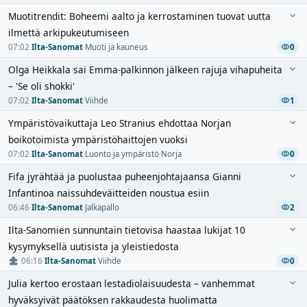
Muotitrendit: Boheemi aalto ja kerrostaminen tuovat uutta
ilmettä arkipukeutumiseen
07:02
·
Ilta-Sanomat
·
Muoti ja kauneus
0
Olga Heikkala sai Emma-palkinnon jälkeen rajuja vihapuheita
– 'Se oli shokki'
07:02
·
Ilta-Sanomat
·
Viihde
1
Ympäristövaikuttaja Leo Stranius ehdottaa Norjan
boikotoimista ympäristöhaittojen vuoksi
07:02
·
Ilta-Sanomat
·
Luonto ja ympäristö
·
Norja
0
Fifa jyrähtää ja puolustaa puheenjohtajaansa Gianni
Infantinoa naissuhdeväitteiden noustua esiin
06:46
·
Ilta-Sanomat
·
Jalkapallo
2
Ilta-Sanomien sunnuntain tietovisa haastaa lukijat 10
kysymyksellä uutisista ja yleistiedosta
06:16
·
Ilta-Sanomat
·
Viihde
0
Julia kertoo erostaan lestadiolaisuudesta – vanhemmat
hyväksyivät päätöksen rakkaudesta huolimatta