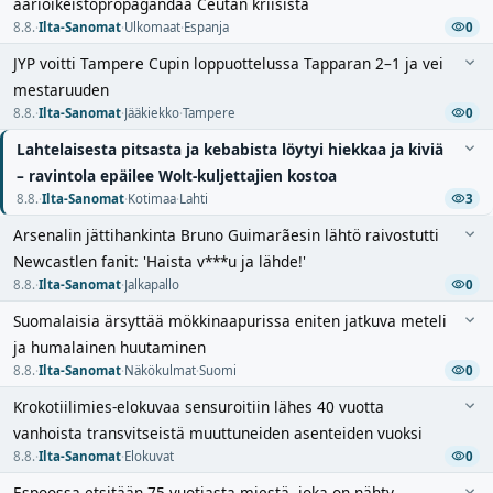
äärioikeistopropagandaa Ceutan kriisistä
8.8.
·
Ilta-Sanomat
·
Ulkomaat
·
Espanja
0
JYP voitti Tampere Cupin loppuottelussa Tapparan 2–1 ja vei
mestaruuden
8.8.
·
Ilta-Sanomat
·
Jääkiekko
·
Tampere
0
Lahtelaisesta pitsasta ja kebabista löytyi hiekkaa ja kiviä
– ravintola epäilee Wolt-kuljettajien kostoa
8.8.
·
Ilta-Sanomat
·
Kotimaa
·
Lahti
3
Arsenalin jättihankinta Bruno Guimarãesin lähtö raivostutti
Newcastlen fanit: 'Haista v***u ja lähde!'
8.8.
·
Ilta-Sanomat
·
Jalkapallo
0
Suomalaisia ärsyttää mökkinaapurissa eniten jatkuva meteli
ja humalainen huutaminen
8.8.
·
Ilta-Sanomat
·
Näkökulmat
·
Suomi
0
Krokotiilimies-elokuvaa sensuroitiin lähes 40 vuotta
vanhoista transvitseistä muuttuneiden asenteiden vuoksi
8.8.
·
Ilta-Sanomat
·
Elokuvat
0
Espoossa etsitään 75-vuotiasta miestä, joka on nähty