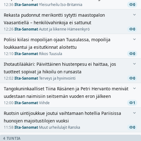
12:36
·
Ilta-Sanomat
·
Yleisurheilu
·
Iso-Britannia
0
Rekasta pudonnut merikontti sytytti maastopalon
Vaasantiellä – henkilövahinkoja ei sattunut
12:26
·
Ilta-Sanomat
·
Autot ja liikenne
·
Hämeenkyrö
0
Poliisi kiilasi mopoilijan ojaan Tuusulassa, mopoilija
loukkaantui ja esitutkinnat aloitettu
12:10
·
Ilta-Sanomat
·
Rikos
·
Tuusula
0
Ihotautilääkäri: Päivittäinen hiustenpesu ei haittaa, jos
tuotteet sopivat ja hikoilu on runsasta
12:02
·
Ilta-Sanomat
·
Terveys ja hyvinvointi
0
Tangokuninkaalliset Tiina Räsänen ja Petri Hervanto menivät
uudestaan naimisiin seitsemän vuoden eron jälkeen
12:00
·
Ilta-Sanomat
·
Viihde
1
Ruotsin uintijoukkue joutui vaihtamaan hotellia Pariisissa
huonojen majoitustilojen vuoksi
11:58
·
Ilta-Sanomat
·
Muut urheilulajit
·
Ranska
0
4 TUNTIA