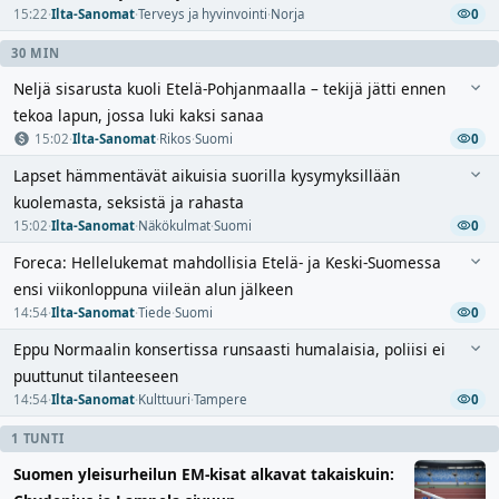
15:22
·
Ilta-Sanomat
·
Terveys ja hyvinvointi
·
Norja
0
30 MIN
Neljä sisarusta kuoli Etelä-Pohjanmaalla – tekijä jätti ennen
tekoa lapun, jossa luki kaksi sanaa
15:02
·
Ilta-Sanomat
·
Rikos
·
Suomi
0
Lapset hämmentävät aikuisia suorilla kysymyksillään
kuolemasta, seksistä ja rahasta
15:02
·
Ilta-Sanomat
·
Näkökulmat
·
Suomi
0
Foreca: Hellelukemat mahdollisia Etelä- ja Keski-Suomessa
ensi viikonloppuna viileän alun jälkeen
14:54
·
Ilta-Sanomat
·
Tiede
·
Suomi
0
Eppu Normaalin konsertissa runsaasti humalaisia, poliisi ei
puuttunut tilanteeseen
14:54
·
Ilta-Sanomat
·
Kulttuuri
·
Tampere
0
1 TUNTI
Suomen yleisurheilun EM-kisat alkavat takaiskuin: