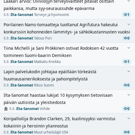
Lääkäri arvioi: Oliiviöljyn terveysväitteet pitävät osittain
paikkansa, mutta syy-seuraussuhde epävarma
8.8.
·
Ilta-Sanomat
·
Terveys ja hyvinvointi
1
Porilainen Nams-tomaatteja tuottanut Agrifutura hakeutui
konkurssiin kohonneiden lämmitys- ja sähkökustannusten vuoksi
8.8.
·
Ilta-Sanomat
·
Talous
·
Pori
0
Tiina Michelli ja Sani Prökkinen ostivat Rodoksen 42 vuotta
toimineen Suomi-baarin Demiksen
8.8.
·
Ilta-Sanomat
·
Matkailu
·
Kreikka
1
Lapin palvelukodin johtajaa epäillään törkeästä
huumausainerikoksesta ja pahoinpitelyistä
8.8.
·
Ilta-Sanomat
·
Rikos
·
Suomi
0
Ilta-Sanomat haastaa lukijat 10 kysymyksen tietovisaan
päivän uutisista ja yleistiedosta
8.8.
·
Ilta-Sanomat
·
Viihde
0
Koripalloilija Brandon Clarken, 29, kuolinsyyksi varmistui
kokaiinin ja heroiinin yliannostus
8.8.
·
Ilta-Sanomat
·
Muut urheilulajit
·
USA
0