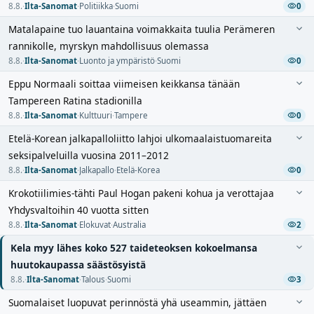
8.8.
·
Ilta-Sanomat
·
Politiikka
·
Suomi
0
Matalapaine tuo lauantaina voimakkaita tuulia Perämeren
rannikolle, myrskyn mahdollisuus olemassa
8.8.
·
Ilta-Sanomat
·
Luonto ja ympäristö
·
Suomi
0
Eppu Normaali soittaa viimeisen keikkansa tänään
Tampereen Ratina stadionilla
8.8.
·
Ilta-Sanomat
·
Kulttuuri
·
Tampere
0
Etelä-Korean jalkapalloliitto lahjoi ulkomaalaistuomareita
seksipalveluilla vuosina 2011–2012
8.8.
·
Ilta-Sanomat
·
Jalkapallo
·
Etelä-Korea
0
Krokotiilimies-tähti Paul Hogan pakeni kohua ja verottajaa
Yhdysvaltoihin 40 vuotta sitten
8.8.
·
Ilta-Sanomat
·
Elokuvat
·
Australia
2
Kela myy lähes koko 527 taideteoksen kokoelmansa
huutokaupassa säästösyistä
8.8.
·
Ilta-Sanomat
·
Talous
·
Suomi
3
Suomalaiset luopuvat perinnöstä yhä useammin, jättäen