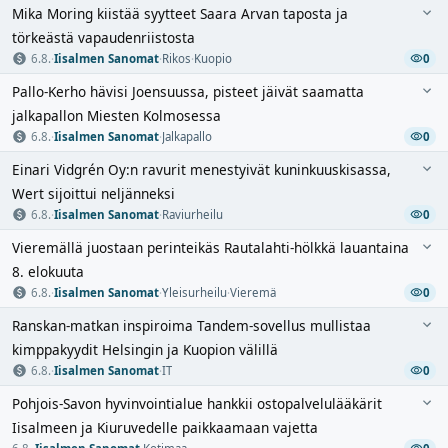
Mika Moring kiistää syytteet Saara Arvan taposta ja
törkeästä vapaudenriistosta
6.8.
·
Iisalmen Sanomat
·
Rikos
·
Kuopio
0
Pallo-Kerho hävisi Joensuussa, pisteet jäivät saamatta
jalkapallon Miesten Kolmosessa
6.8.
·
Iisalmen Sanomat
·
Jalkapallo
0
Einari Vidgrén Oy:n ravurit menestyivät kuninkuuskisassa,
Wert sijoittui neljänneksi
6.8.
·
Iisalmen Sanomat
·
Raviurheilu
0
Vieremällä juostaan perinteikäs Rautalahti-hölkkä lauantaina
8. elokuuta
6.8.
·
Iisalmen Sanomat
·
Yleisurheilu
·
Vieremä
0
Ranskan-matkan inspiroima Tandem-sovellus mullistaa
kimppakyydit Helsingin ja Kuopion välillä
6.8.
·
Iisalmen Sanomat
·
IT
0
Pohjois-Savon hyvinvointialue hankkii ostopalvelulääkärit
Iisalmeen ja Kiuruvedelle paikkaamaan vajetta