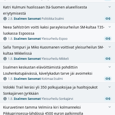
Katri Kulmuni huolissaan Itä-Suomen alueellisesta
eriytymisestä
2.8.
·
Iisalmen Sanomat
·
Politiikka
·
Iisalmi
0
Neea Sahlström voitti kaksi parayleisurheilun SM-kultaa T35-
luokassa Espoossa
1.8.
·
Iisalmen Sanomat
·
Yleisurheilu
·
Espoo
0
Salla Tompuri ja Miko Kuosmanen voittivat yleisurheilun SM-
kultaa Mikkelissä
1.8.
·
Iisalmen Sanomat
·
Yleisurheilu
·
Mikkeli
0
Iisalmen keskustan elävöittämistä pohdittiin
Louhenkatupäivässä, kävelykadun tarve jäi avoimeksi
1.8.
·
Iisalmen Sanomat
·
Kotimaa
·
Iisalmi
0
Volokki Trail keräsi yli 350 polkujuoksijaa ja huoltojoukot
Sonkajärven Jyrkkään
1.8.
·
Iisalmen Sanomat
·
Yleisurheilu
·
Sonkajärvi
0
Kiuruvetinen tamma Velmiira kiri kolmanneksi
Pikkuprinsessa-lähdössä 4500 euron palkinnolla