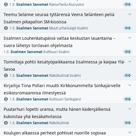
1.8.
·
Iisalmen Sanomat
·
Raviurheilu
·
Kiuruvesi
0
Teemu Selänne seuraa tyttärensä Veera Selänteen peliä
Iisalmen pikapallon SM-kisoissa
1.8.
·
Iisalmen Sanomat
·
Muut urheilulajit
·
Iisalmi
0
Iisalmen Louhenkatupäivä valtaa keskustan lauantaina –
suora lähetys torilavan ohjelmasta
1.8.
·
Iisalmen Sanomat
·
Kulttuuri
·
Iisalmi
0
Toimittaja pohtii kesätyöpaikkaansa Iisalmessa ja kaipaa Ylä-
Savoa
1.8.
·
Iisalmen Sanomat
·
Näkökulmat
·
Iisalmi
0
Kirjailija Tiina Pollari muutti Kirkkonummelta Sonkajärvelle
esikoisromaaninsa ilmestyessä
1.8.
·
Iisalmen Sanomat
·
Kulttuuri
·
Sonkajärvi
0
Puutarhuri lopetti uransa, mutta hänen kädenjälkensä
kukoistaa yhä kesäkahvilassa
1.8.
·
Iisalmen Sanomat
·
Näkökulmat
0
Koulujen alkaessa perheet pohtivat nuorille sopivaa