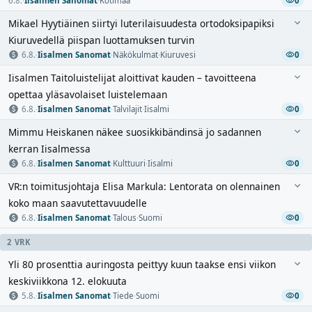
6.8.
·
Iisalmen Sanomat
·
Kotimaa
0
Mikael Hyytiäinen siirtyi luterilaisuudesta ortodoksipapiksi
Kiuruvedellä piispan luottamuksen turvin
6.8.
·
Iisalmen Sanomat
·
Näkökulmat
·
Kiuruvesi
0
Iisalmen Taitoluistelijat aloittivat kauden – tavoitteena
opettaa yläsavolaiset luistelemaan
6.8.
·
Iisalmen Sanomat
·
Talvilajit
·
Iisalmi
0
Mimmu Heiskanen näkee suosikkibändinsä jo sadannen
kerran Iisalmessa
6.8.
·
Iisalmen Sanomat
·
Kulttuuri
·
Iisalmi
0
VR:n toimitusjohtaja Elisa Markula: Lentorata on olennainen
koko maan saavutettavuudelle
6.8.
·
Iisalmen Sanomat
·
Talous
·
Suomi
0
2 VRK
Yli 80 prosenttia auringosta peittyy kuun taakse ensi viikon
keskiviikkona 12. elokuuta
5.8.
·
Iisalmen Sanomat
·
Tiede
·
Suomi
0