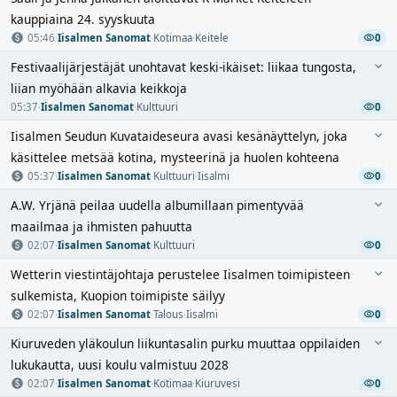
kauppiaina 24. syyskuuta
05:46
·
Iisalmen Sanomat
·
Kotimaa
·
Keitele
0
Festivaalijärjestäjät unohtavat keski-ikäiset: liikaa tungosta,
liian myöhään alkavia keikkoja
05:37
·
Iisalmen Sanomat
·
Kulttuuri
0
Iisalmen Seudun Kuvataideseura avasi kesänäyttelyn, joka
käsittelee metsää kotina, mysteerinä ja huolen kohteena
05:37
·
Iisalmen Sanomat
·
Kulttuuri
·
Iisalmi
0
A.W. Yrjänä peilaa uudella albumillaan pimentyvää
maailmaa ja ihmisten pahuutta
02:07
·
Iisalmen Sanomat
·
Kulttuuri
0
Wetterin viestintäjohtaja perustelee Iisalmen toimipisteen
sulkemista, Kuopion toimipiste säilyy
02:07
·
Iisalmen Sanomat
·
Talous
·
Iisalmi
0
Kiuruveden yläkoulun liikuntasalin purku muuttaa oppilaiden
lukukautta, uusi koulu valmistuu 2028
02:07
·
Iisalmen Sanomat
·
Kotimaa
·
Kiuruvesi
0