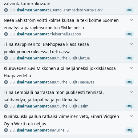
valvontakamerakuvaan
3.8.
·
Iisalmen Sanomat
·
Luonto ja ympäristö
·
Varpaisjärvi
0
Neea Sahlström voitti kolme kultaa ja teki kolme Suomen
ennätystä parayleisurheilun SM-kisoissa
3.8.
·
Iisalmen Sanomat
·
Yleisurheilu
·
Espoo
0
Tiina Karppinen toi EM-hopeaa klassisessa
penkkipunnerruksessa Liettuassa
3.8.
·
Iisalmen Sanomat
·
Muut urheilulajit
·
Liettua
0
Kiuruveden Suvi Mikkonen ajoi neljänneksi jokkiskisassa
Haapavedellä
3.8.
·
Iisalmen Sanomat
·
Muut urheilulajit
·
Haapavesi
0
Tiina Lempiälä harrastaa monipuolisesti tennistä,
salibandya, jalkapalloa ja pickleballia
3.8.
·
Iisalmen Sanomat
·
Muut urheilulajit
·
Iisalmi
0
Kuninkuuskilpailun ratkaisi viimeinen veto, Einari Vidgrèn
Oy:n Wertti oli neljäs
2.8.
·
Iisalmen Sanomat
·
Raviurheilu
0