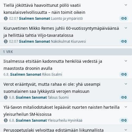
Tiellä jököttävä haavoittunut pöllö vaatii
kansalaisvelvollisuutta – näin toimit oikein
02:07
·
Iisalmen Sanomat
·
Luonto ja ympäristö
0
Kiuruvetinen Mikko Remes juhlii 60-vuotissyntymäpäiväänsä
ja hellittää tahtia Viljo-tavaratalossa
02:07
·
Iisalmen Sanomat
·
Näkökulmat
·
Kiuruvesi
0
1 VRK
Iisalmessa etsitään kadonnutta henkilöä vedestä ja
maastosta droonin avulla
6.8.
·
Iisalmen Sanomat
·
Rikos
·
Iisalmi
0
Verot erääntyvät, mutta rahaa ei ole: yhä useampi
suomalainen saa lykkäystä verojen maksuun
6.8.
·
Iisalmen Sanomat
·
Talous
·
Suomi
0
Ylä-Savon mitaliodotukset lepäävät nuorten naisten harteilla
yleisurheilun SM-kisoissa
6.8.
·
Iisalmen Sanomat
·
Yleisurheilu
·
Hyvinkää
0
Perusopetuslaki velvoittaa edistämään liikunnallista