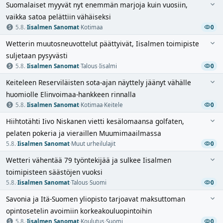
Suomalaiset myyvät nyt enemmän marjoja kuin vuosiin,
vaikka satoa pelättiin vähäiseksi
5.8.
·
Iisalmen Sanomat
·
Kotimaa
0
Wetterin muutosneuvottelut päättyivät, Iisalmen toimipiste
suljetaan pysyvästi
5.8.
·
Iisalmen Sanomat
·
Talous
·
Iisalmi
0
Keiteleen Reserviläisten sota-ajan näyttely jäänyt vähälle
huomiolle Elinvoimaa-hankkeen rinnalla
5.8.
·
Iisalmen Sanomat
·
Kotimaa
·
Keitele
0
Hiihtotähti Iivo Niskanen vietti kesälomaansa golfaten,
pelaten pokeria ja vieraillen Muumimaailmassa
5.8.
·
Iisalmen Sanomat
·
Muut urheilulajit
0
Wetteri vähentää 79 työntekijää ja sulkee Iisalmen
toimipisteen säästöjen vuoksi
5.8.
·
Iisalmen Sanomat
·
Talous
·
Suomi
0
Savonia ja Itä-Suomen yliopisto tarjoavat maksuttoman
opintosetelin avoimiin korkeakouluopintoihin
5.8.
·
Iisalmen Sanomat
·
Koulutus
·
Suomi
0