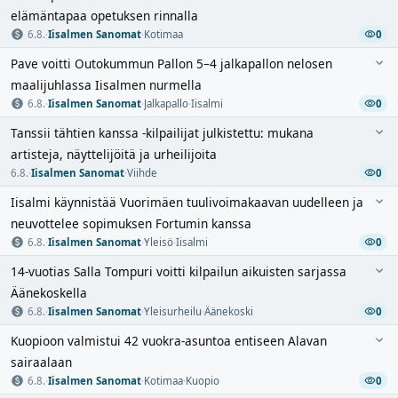
elämäntapaa opetuksen rinnalla
6.8.
·
Iisalmen Sanomat
·
Kotimaa
0
Pave voitti Outokummun Pallon 5–4 jalkapallon nelosen
maalijuhlassa Iisalmen nurmella
6.8.
·
Iisalmen Sanomat
·
Jalkapallo
·
Iisalmi
0
Tanssii tähtien kanssa -kilpailijat julkistettu: mukana
artisteja, näyttelijöitä ja urheilijoita
6.8.
·
Iisalmen Sanomat
·
Viihde
0
Iisalmi käynnistää Vuorimäen tuulivoimakaavan uudelleen ja
neuvottelee sopimuksen Fortumin kanssa
6.8.
·
Iisalmen Sanomat
·
Yleisö
·
Iisalmi
0
14-vuotias Salla Tompuri voitti kilpailun aikuisten sarjassa
Äänekoskella
6.8.
·
Iisalmen Sanomat
·
Yleisurheilu
·
Äänekoski
0
Kuopioon valmistui 42 vuokra-asuntoa entiseen Alavan
sairaalaan
6.8.
·
Iisalmen Sanomat
·
Kotimaa
·
Kuopio
0