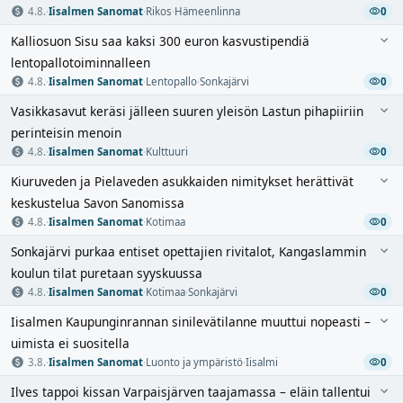
4.8.
·
Iisalmen Sanomat
·
Rikos
·
Hämeenlinna
0
Kalliosuon Sisu saa kaksi 300 euron kasvustipendiä
lentopallotoiminnalleen
4.8.
·
Iisalmen Sanomat
·
Lentopallo
·
Sonkajärvi
0
Vasikkasavut keräsi jälleen suuren yleisön Lastun pihapiiriin
perinteisin menoin
4.8.
·
Iisalmen Sanomat
·
Kulttuuri
0
Kiuruveden ja Pielaveden asukkaiden nimitykset herättivät
keskustelua Savon Sanomissa
4.8.
·
Iisalmen Sanomat
·
Kotimaa
0
Sonkajärvi purkaa entiset opettajien rivitalot, Kangaslammin
koulun tilat puretaan syyskuussa
4.8.
·
Iisalmen Sanomat
·
Kotimaa
·
Sonkajärvi
0
Iisalmen Kaupunginrannan sinilevätilanne muuttui nopeasti –
uimista ei suositella
3.8.
·
Iisalmen Sanomat
·
Luonto ja ympäristö
·
Iisalmi
0
Ilves tappoi kissan Varpaisjärven taajamassa – eläin tallentui