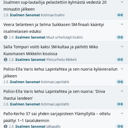
Iisalmen sup-lautailija pelastettiin kylmästä vedestä 20
minuutin jälkeen
2.8.
·
Iisalmen Sanomat
·
Kotimaa
·
Iisalmi
0
Veera Selänteen ja Selma Suikkasen SM-finaali kääntyi
iisalmelaisen eduksi
2.8.
·
Iisalmen Sanomat
·
Muut urheilulajit
·
Iisalmi
0
Salla Tompuri voitti kaksi SM-kultaa ja päihitti Miko
Kuosmasen Mikkelin kisoissa
2.8.
·
Iisalmen Sanomat
·
Yleisurheilu
·
Mikkeli
0
Poliisi-Ella Varis kehui Lapinlahtea ja sen nuoria kylävierailun
jälkeen
2.8.
·
Iisalmen Sanomat
·
Kotimaa
·
Lapinlahti
0
Poliisi-Ella Varis kehui Lapinlahtea ja sen nuoria: 'Diiva
ihastui landeen'
2.8.
·
Iisalmen Sanomat
·
Kotimaa
·
Lapinlahti
0
Pallo-Kerho 37 sai yhden sarjapisteen Ylämyllyltä – ottelu
päättyi 1–1 tasalukemiin
2.8.
·
Iisalmen Sanomat
·
Jalkapallo
0