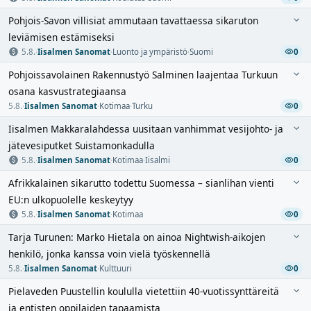
Pohjois-Savon villisiat ammutaan tavattaessa sikaruton
leviämisen estämiseksi
5.8.
·
Iisalmen Sanomat
·
Luonto ja ympäristö
·
Suomi
0
Pohjoissavolainen Rakennustyö Salminen laajentaa Turkuun
osana kasvustrategiaansa
5.8.
·
Iisalmen Sanomat
·
Kotimaa
·
Turku
0
Iisalmen Makkaralahdessa uusitaan vanhimmat vesijohto- ja
jätevesiputket Suistamonkadulla
5.8.
·
Iisalmen Sanomat
·
Kotimaa
·
Iisalmi
0
Afrikkalainen sikarutto todettu Suomessa – sianlihan vienti
EU:n ulkopuolelle keskeytyy
5.8.
·
Iisalmen Sanomat
·
Kotimaa
0
Tarja Turunen: Marko Hietala on ainoa Nightwish-aikojen
henkilö, jonka kanssa voin vielä työskennellä
5.8.
·
Iisalmen Sanomat
·
Kulttuuri
0
Pielaveden Puustellin koululla vietettiin 40-vuotissynttäreitä
ja entisten oppilaiden tapaamista