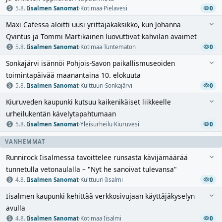
5.8.
·
Iisalmen Sanomat
·
Kotimaa
·
Pielavesi
0
Maxi Cafessa aloitti uusi yrittäjäkaksikko, kun Johanna
Qvintus ja Tommi Martikainen luovuttivat kahvilan avaimet
5.8.
·
Iisalmen Sanomat
·
Kotimaa
·
Tuntematon
0
Sonkajärvi isännöi Pohjois-Savon paikallismuseoiden
toimintapäivää maanantaina 10. elokuuta
5.8.
·
Iisalmen Sanomat
·
Kulttuuri
·
Sonkajärvi
0
Kiuruveden kaupunki kutsuu kaikenikäiset liikkeelle
urheilukentän kävelytapahtumaan
5.8.
·
Iisalmen Sanomat
·
Yleisurheilu
·
Kiuruvesi
0
VANHEMMAT
Runnirock Iisalmessa tavoittelee runsasta kävijämäärää
tunnetulla vetonaulalla – "Nyt he sanoivat tulevansa"
4.8.
·
Iisalmen Sanomat
·
Kulttuuri
·
Iisalmi
0
Iisalmen kaupunki kehittää verkkosivujaan käyttäjäkyselyn
avulla
4.8.
·
Iisalmen Sanomat
·
Kotimaa
·
Iisalmi
0