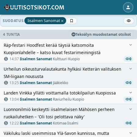
×
Iisalmen Sanomat
SUODATUS:
4 TUNTIA
Tekoälyn muodostamat otsikot
Räp-festari Hoodfest kerää täysiä katsomoita
Kuopionlahdelle – katso kuvat festarimeiningistä
14:37
·
Iisalmen Sanomat
·
Kulttuuri
·
Kuopio
0
Urheilun oikeusturvalautakunta hylkäsi Ketterän valituksen
SM-liigaan noususta
13:25
·
Iisalmen Sanomat
·
Jääkiekko
0
Landen Vinkka yllätti voittamalla totokilpailun Kuopiossa
13:04
·
Iisalmen Sanomat
·
Raviurheilu
·
Kuopio
0
Luonnonilmiö keskeytti iisalmelaisen Mähösen perheen
ruokailuhetken – 'Oli tosi pelottava näky'
12:22
·
Iisalmen Sanomat
·
Kotimaa
·
Iisalmi
0
Väkiluku laski useimmissa Ylä-Savon kunnissa, mutta