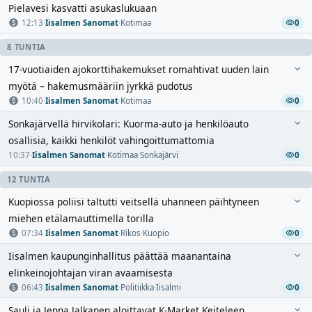
Pielavesi kasvatti asukaslukuaan
12:13
·
Iisalmen Sanomat
·
Kotimaa
0
8 TUNTIA
17-vuotiaiden ajokorttihakemukset romahtivat uuden lain
myötä – hakemusmääriin jyrkkä pudotus
10:40
·
Iisalmen Sanomat
·
Kotimaa
0
Sonkajärvellä hirvikolari: Kuorma-auto ja henkilöauto
osallisia, kaikki henkilöt vahingoittumattomia
10:37
·
Iisalmen Sanomat
·
Kotimaa
·
Sonkajärvi
0
12 TUNTIA
Kuopiossa poliisi taltutti veitsellä uhanneen päihtyneen
miehen etälamauttimella torilla
07:34
·
Iisalmen Sanomat
·
Rikos
·
Kuopio
0
Iisalmen kaupunginhallitus päättää maanantaina
elinkeinojohtajan viran avaamisesta
06:43
·
Iisalmen Sanomat
·
Politiikka
·
Iisalmi
0
Sauli ja Jenna Jalkanen aloittavat K-Market Keiteleen