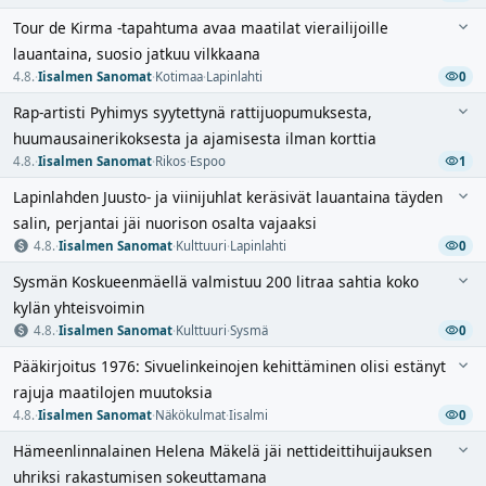
Tour de Kirma -tapahtuma avaa maatilat vierailijoille
lauantaina, suosio jatkuu vilkkaana
4.8.
·
Iisalmen Sanomat
·
Kotimaa
·
Lapinlahti
0
Rap-artisti Pyhimys syytettynä rattijuopumuksesta,
huumausainerikoksesta ja ajamisesta ilman korttia
4.8.
·
Iisalmen Sanomat
·
Rikos
·
Espoo
1
Lapinlahden Juusto- ja viinijuhlat keräsivät lauantaina täyden
salin, perjantai jäi nuorison osalta vajaaksi
4.8.
·
Iisalmen Sanomat
·
Kulttuuri
·
Lapinlahti
0
Sysmän Koskueenmäellä valmistuu 200 litraa sahtia koko
kylän yhteisvoimin
4.8.
·
Iisalmen Sanomat
·
Kulttuuri
·
Sysmä
0
Pääkirjoitus 1976: Sivuelinkeinojen kehittäminen olisi estänyt
rajuja maatilojen muutoksia
4.8.
·
Iisalmen Sanomat
·
Näkökulmat
·
Iisalmi
0
Hämeenlinnalainen Helena Mäkelä jäi nettideittihuijauksen
uhriksi rakastumisen sokeuttamana