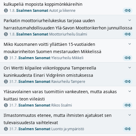
kulkupeliä mopoista koppimönkkäreihin
1.8.
·
Iisalmen Sanomat
·
Autot ja liikenne
0
Parkatin moottoriurheilukeskus tarjoaa uuden
harrastusmahdollisuuden Ylä-Savon Moottorikerhon junnuilloissa
1.8.
·
Iisalmen Sanomat
·
Moottoriurheilu
·
Iisalmi
0
Miko Kuosmanen voitti yllättäen 15-vuotiaiden
moukarinheiton Suomen mestaruuden Mikkelissä
31.7.
·
Iisalmen Sanomat
·
Yleisurheilu
·
Mikkeli
0
Ori Wertti kilpailee viikonloppuna Tampereella
kuninkuudesta Einari Vidgrènin omistuksessa
31.7.
·
Iisalmen Sanomat
·
Raviurheilu
·
Tampere
0
Yläsavolainen varas tuomittiin vankeuteen, mutta asukas
kuittasi teon viileästi
31.7.
·
Iisalmen Sanomat
·
Rikos
·
Iisalmi
0
Ilmastonmuutos etenee, mutta ihmisten ajatukset sen
tulevaisuudesta vaihtelevat
31.7.
·
Iisalmen Sanomat
·
Luonto ja ympäristö
0