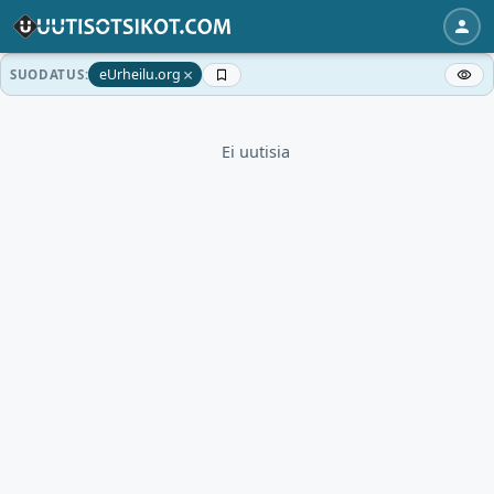
×
eUrheilu.org
SUODATUS:
Ei uutisia