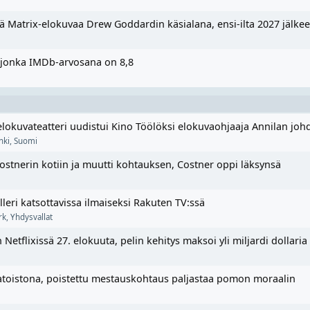
tä Matrix-elokuvaa Drew Goddardin käsialana, ensi-ilta 2027 jälke
a, jonka IMDb-arvosana on 8,8
lokuvateatteri uudistui Kino Töölöksi elokuvaohjaaja Annilan joh
nki
,
Suomi
ostnerin kotiin ja muutti kohtauksen, Costner oppi läksynsä
eri katsottavissa ilmaiseksi Rakuten TV:ssä
rk
,
Yhdysvallat
 Netflixissä 27. elokuuta, pelin kehitys maksoi yli miljardi dollaria
ratoistona, poistettu mestauskohtaus paljastaa pomon moraalin