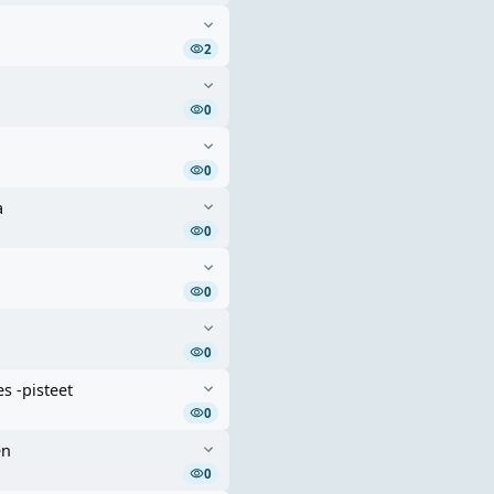
2
0
0
a
0
0
0
es -pisteet
0
en
0