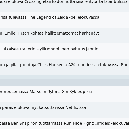
uusi elokuva Crossing etsii kadonnutta sisarentytärtä Istanbulissa
linsa tulevassa The Legend of Zelda -pelielokuvassa
in: Emile Hirsch kohtaa hallitsemattomat harhanäyt
ulkaisee trailerin – yliluonnollinen pahuus jahtiin
on jäljillä -juontaja Chris Hansenia A24:n uudessa elokuvassa Pri
nor nousemassa Marvelin Ryhmä-X:n Kykloopiksi
 paras elokuva, nyt katsottavissa Netflixissä
palaa Ben Shapiron tuottamassa Run Hide Fight: Infidels -elokuva