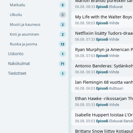
Marlon Brando pureskeli sam
Matkailu
5
06.08. 08:33
·
Episodi
·
Elokuvat
Ulkoilu
0
My Life with the Walter Boys
06.08. 08:03
·
Episodi
·
Viihde
Muoti ja kauneus
2
Netflixiin lisätty Tudors-dr
Koti ja asuminen
2
06.08. 07:33
·
Episodi
·
Viihde
Ruoka ja juoma
13
Ryan Murphyn ja American Psy
Uskonto
1
06.08. 07:03
·
Episodi
·
Viihde
Näkökulmat
71
Antonio Banderas: Sydänkoht
06.08. 06:33
·
Episodi
·
Viihde
Tiedotteet
1
Ian Flemingin 68 vuotta vanha
06.08. 06:03
·
Episodi
·
Kulttuuri
Ethan Hawke -rikossarjan The
06.08. 05:33
·
Episodi
·
Viihde
Isabelle Huppert loistaa L’
06.08. 05:03
·
Episodi
·
Elokuvat
·
Ransk
Brittany Snow liittyy Kotiap