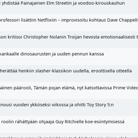
i yhdistää Painajainen Elm Streetin ja voodoo-kirouskauhun
fessori lisättiin Netflixiin – improvisoitu kohtaus Dave Chappel
n kritisoi Christopher Nolanin Troijan hevosta emotionaalisesti t
kankaalle dinosaurusten ja uuden pennun kanssa
ättää henkiin slasher-klassikon uudella, eroottisella otteella
inen päärooli, Tämän pojan elämä, nyt katsottavissa Prime Vide
usi vuoden ykköseksi viikossa ja ohitti Toy Story 5:n
roolin rähättyään ohjaaja Guy Ritchielle koe-esiintymisessä