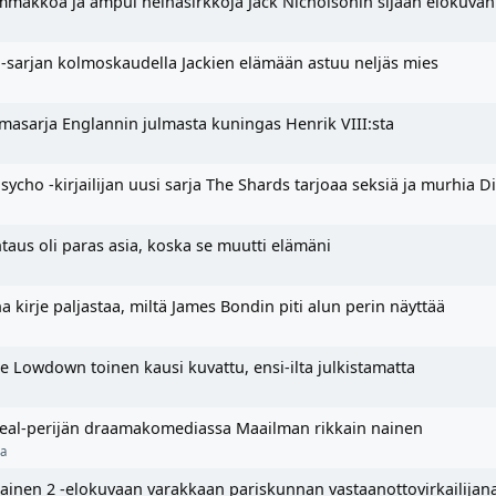
makkoa ja ampui heinäsirkkoja Jack Nicholsonin sijaan elokuvan
 -sarjan kolmoskaudella Jackien elämään astuu neljäs mies
aamasarja Englannin julmasta kuningas Henrik VIII:sta
cho -kirjailijan uusi sarja The Shards tarjoaa seksiä ja murhia D
aus oli paras asia, koska se muutti elämäni
 kirje paljastaa, miltä James Bondin piti alun perin näyttää
 Lowdown toinen kausi kuvattu, ensi-ilta julkistamatta
Oreal-perijän draamakomediassa Maailman rikkain nainen
a
ulainen 2 -elokuvaan varakkaan pariskunnan vastaanottovirkailijan