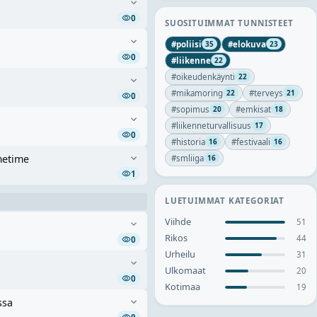
0
SUOSITUIMMAT TUNNISTEET
#
poliisi
#
elokuva
35
23
0
#
liikenne
22
#
oikeudenkäynti
22
#
mikamoring
#
terveys
22
21
0
#
sopimus
#
emkisat
20
18
#
liikenneturvallisuus
17
0
#
historia
#
festivaali
16
16
metime
#
smliiga
16
1
LUETUIMMAT KATEGORIAT
Viihde
51
Rikos
44
0
Urheilu
31
Ulkomaat
20
0
Kotimaa
19
ssa