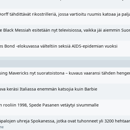
rff tähdittävät rikostrilleriä, jossa vartioitu ruumis katoaa ja pal
e Black Messiah esitetään nyt televisiossa, vaikka jäi aiemmin Suo
s Bond -elokuvassa välteltiin seksiä AIDS-epidemian vuoksi
sing Mavericks nyt suoratoistona – kuvaus vaaransi tähden henge
a keräsi Italiassa enemmän katsojia kuin Barbie
n rooliin 1998, Spede Pasanen vetäytyi sivummalle
alojen uhreja Spokanessa, jotka ovat tuhonneet yli 3200 hehtaa
ne