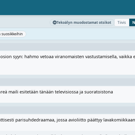
Tiivis
N
Tekoälyn muodostamat otsikot
ä suosikkeihin
osion syyn: hahmo vetoaa viranomaisten vastustamisella, vaikka e
reä maili esitetään tänään televisiossa ja suoratoistona
tisesti parisuhdedraamaa, jossa avioliitto päättyy lavakomiikkaa