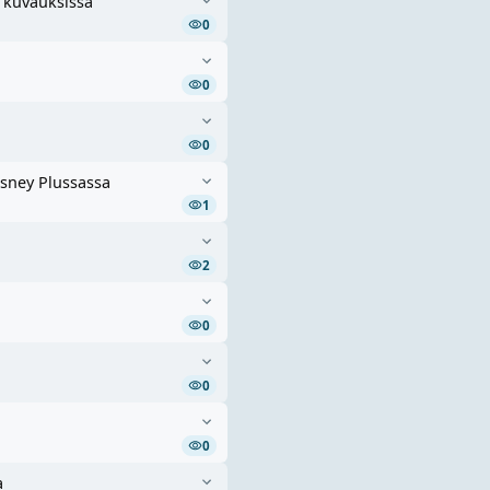
 kuvauksissa
0
0
0
isney Plussassa
1
2
0
0
0
a