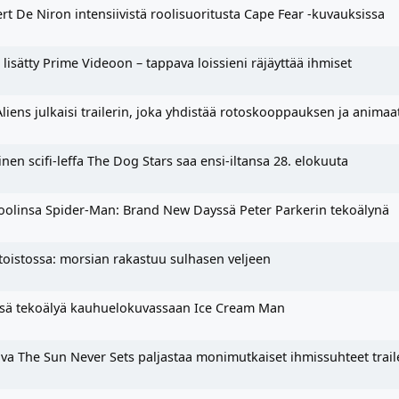
ert De Niron intensiivistä roolisuoritusta Cape Fear -kuvauksissa
sätty Prime Videoon – tappava loissieni räjäyttää ihmiset
liens julkaisi trailerin, joka yhdistää rotoskooppauksen ja animaa
nen scifi-leffa The Dog Stars saa ensi-iltansa 28. elokuuta
sroolinsa Spider-Man: Brand New Dayssä Peter Parkerin tekoälynä
toistossa: morsian rakastuu sulhasen veljeen
nsä tekoälyä kauhuelokuvassaan Ice Cream Man
a The Sun Never Sets paljastaa monimutkaiset ihmissuhteet traile