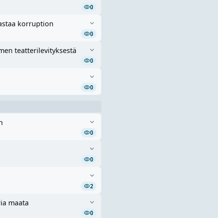
0
jastaa korruption
0
men teatterilevityksestä
0
0
n
0
0
2
ria maata
0