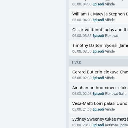
06.08. 04:33
·
Episodi
·
Viihde
William H. Macy ja Stephen Do
06.08. 04:03
·
Episodi
·
Viihde
Oscar-voittanut Judas and th
06.08. 03:33
·
Episodi
·
Elokuvat
Timothy Dalton myönsi: Jame
06.08. 03:00
·
Episodi
·
Viihde
1 VRK
Gerard Butlerin elokuva Cha
06.08. 02:30
·
Episodi
·
Viihde
Ainahan on huominen -elokuv
06.08. 02:03
·
Episodi
·
Elokuvat
·
Italia
Vesa-Matti Loiri palasi Uuno
05.08. 21:00
·
Episodi
·
Viihde
Sydney Sweeney tukee metsäp
05.08. 20:33
·
Episodi
·
Kotimaa
·
Spoka