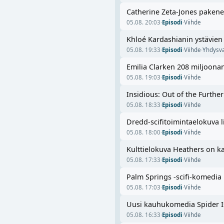
Catherine Zeta-Jones pakene
05.08. 20:03
·
Episodi
·
Viihde
Khloé Kardashianin ystävien t
05.08. 19:33
·
Episodi
·
Viihde
·
Yhdysva
Emilia Clarken 208 miljoonan 
05.08. 19:03
·
Episodi
·
Viihde
Insidious: Out of the Furthe
05.08. 18:33
·
Episodi
·
Viihde
Dredd-scifitoimintaelokuva li
05.08. 18:00
·
Episodi
·
Viihde
Kulttielokuva Heathers on ka
05.08. 17:33
·
Episodi
·
Viihde
Palm Springs -scifi-komedia n
05.08. 17:03
·
Episodi
·
Viihde
Uusi kauhukomedia Spider Is
05.08. 16:33
·
Episodi
·
Viihde