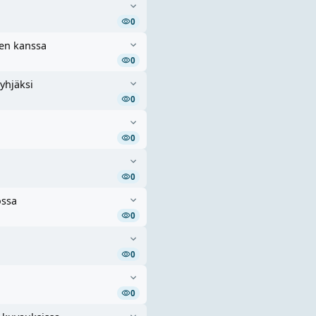
0
len kanssa
0
yhjäksi
0
0
0
ossa
0
0
0