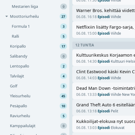
06.08. 17:30
·
Episodi
·
Viihde
Mestarien liiga
0
Warner Bros. kehittää viidet
Moottoriurheilu
27
06.08. 16:18
·
Episodi
·
Viihde
Formula 1
3
Netflixiin lisätty Fargo-sarj
06.08. 15:00
·
Episodi
·
Viihde
Ralli
5
12 TUNTIA
Koripallo
17
Kulttuurikeskus Korjaamon e
Salibandy
0
06.08. 14:30
·
Episodi
·
Kulttuuri
·
Helsi
Lentopallo
2
Clint Eastwood käski Kevin C
Talvilajit
4
06.08. 14:03
·
Episodi
·
Viihde
Golf
3
Dead Man Down -toimintatrill
06.08. 13:33
·
Episodi
·
Viihde
·
New Yo
Yleisurheilu
45
Grand Theft Auto 6 esitellään
Pesäpallo
10
06.08. 13:18
·
Episodi
·
Pelit
Raviurheilu
5
Kukkoilijat-elokuva nyt suo
Kamppailulajit
0
06.08. 13:03
·
Episodi
·
Elokuvat