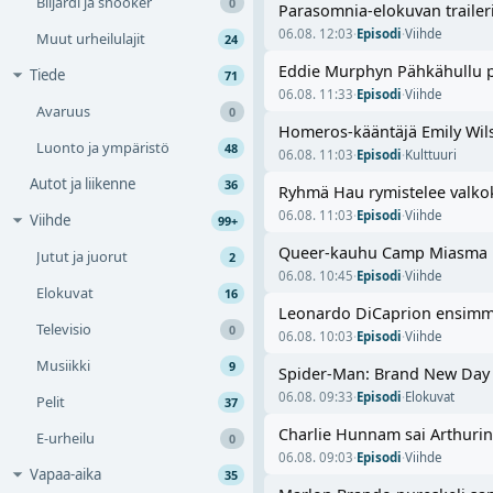
Biljardi ja snooker
0
Parasomnia-elokuvan trailer
06.08. 12:03
·
Episodi
·
Viihde
Muut urheilulajit
24
Eddie Murphyn Pähkähullu pro
Tiede
71
06.08. 11:33
·
Episodi
·
Viihde
Avaruus
0
Homeros-kääntäjä Emily Wilso
Luonto ja ympäristö
48
06.08. 11:03
·
Episodi
·
Kulttuuri
Autot ja liikenne
36
Ryhmä Hau rymistelee valko
06.08. 11:03
·
Episodi
·
Viihde
Viihde
99+
Queer-kauhu Camp Miasma her
Jutut ja juorut
2
06.08. 10:45
·
Episodi
·
Viihde
Elokuvat
16
Leonardo DiCaprion ensimmä
Televisio
0
06.08. 10:03
·
Episodi
·
Viihde
Musiikki
9
Spider-Man: Brand New Day no
06.08. 09:33
·
Episodi
·
Elokuvat
Pelit
37
Charlie Hunnam sai Arthurin 
E-urheilu
0
06.08. 09:03
·
Episodi
·
Viihde
Vapaa-aika
35