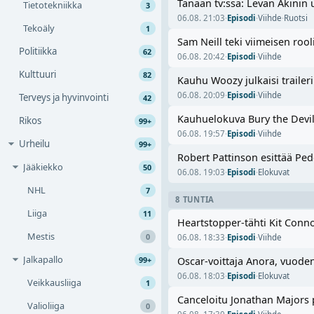
Tänään tv:ssä: Levan Akinin 
Tietotekniikka
3
06.08. 21:03
·
Episodi
·
Viihde
·
Ruotsi
Tekoäly
1
Sam Neill teki viimeisen roo
Politiikka
62
06.08. 20:42
·
Episodi
·
Viihde
Kulttuuri
82
Kauhu Woozy julkaisi trailer
06.08. 20:09
·
Episodi
·
Viihde
Terveys ja hyvinvointi
42
Kauhuelokuva Bury the Devil j
Rikos
99+
06.08. 19:57
·
Episodi
·
Viihde
Urheilu
99+
Robert Pattinson esittää Ped
Jääkiekko
50
06.08. 19:03
·
Episodi
·
Elokuvat
NHL
7
8 TUNTIA
Liiga
11
Heartstopper-tähti Kit Con
Mestis
0
06.08. 18:33
·
Episodi
·
Viihde
Jalkapallo
99+
Oscar-voittaja Anora, vuoden
06.08. 18:03
·
Episodi
·
Elokuvat
Veikkausliiga
1
Canceloitu Jonathan Majors 
Valioliiga
0