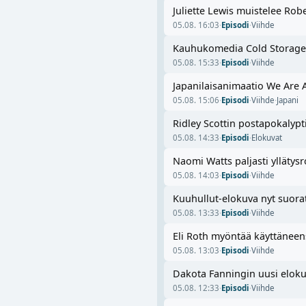
Juliette Lewis muistelee Rob
05.08. 16:03
·
Episodi
·
Viihde
Kauhukomedia Cold Storage li
05.08. 15:33
·
Episodi
·
Viihde
Japanilaisanimaatio We Are A
05.08. 15:06
·
Episodi
·
Viihde
·
Japani
Ridley Scottin postapokalypti
05.08. 14:33
·
Episodi
·
Elokuvat
Naomi Watts paljasti ylläty
05.08. 14:03
·
Episodi
·
Viihde
Kuuhullut-elokuva nyt suora
05.08. 13:33
·
Episodi
·
Viihde
Eli Roth myöntää käyttänee
05.08. 13:03
·
Episodi
·
Viihde
Dakota Fanningin uusi elokuv
05.08. 12:33
·
Episodi
·
Viihde