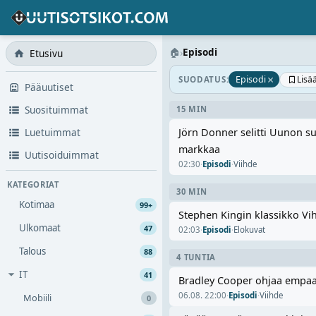
🏠
›
Episodi
Etusivu
×
Lisä
Episodi
SUODATUS:
Pääuutiset
Suosituimmat
15 MIN
Luetuimmat
Jörn Donner selitti Uunon su
markkaa
Uutisoiduimmat
02:30
·
Episodi
·
Viihde
KATEGORIAT
30 MIN
Kotimaa
99+
Stephen Kingin klassikko Vih
Ulkomaat
47
02:03
·
Episodi
·
Elokuvat
Talous
88
4 TUNTIA
IT
41
Bradley Cooper ohjaa empaat
06.08. 22:00
·
Episodi
·
Viihde
Mobiili
0