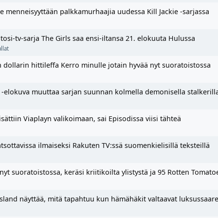
e menneisyyttään palkkamurhaajia uudessa Kill Jackie -sarjassa
osi-tv-sarja The Girls saa ensi-iltansa 21. elokuuta Hulussa
llat
dollarin hittileffa Kerro minulle jotain hyvää nyt suoratoistossa
r -elokuva muuttaa sarjan suunnan kolmella demonisella stalkerill
sättiin Viaplayn valikoimaan, sai Episodissa viisi tähteä
tsottavissa ilmaiseksi Rakuten TV:ssä suomenkielisillä teksteillä
yt suoratoistossa, keräsi kriitikoilta ylistystä ja 95 Rotten Tomato
land näyttää, mitä tapahtuu kun hämähäkit valtaavat luksussaar