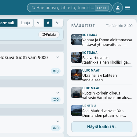
Hae uutisia, lähteitä, tunnisteita…
Ctrl+K
ormaali
Laaja
A-
A
A+
Tänään klo 21:00
PÄÄUUTISET
Piilota
KOTIMAA
Vantaa ja Espoo aloittamassa
mittavat yt-neuvottelut –
sadoille työntekijöille uhka
KOTIMAA
irtisanomisista
lokuva tuotti vain 9000
Rajavartiolaitos:
Itäafrikkalainen rikollisliiga
järjesti yli 40 ihmisen
ULKOMAAT
0
laittoman maahantulon
Ukraina iski kahteen
Suomeen
venäläiseen
öljynjalostamoon – Zelenskyi
ULKOMAAT
vahvistaa iskut
Ruotsin korkein oikeus
vahvisti: Varjolaivaston alus
0
luovutetaan Ukrainalle
URHEILU
Real Madrid vahvisti Yan
Diomanden jättisiirron –
seurahistorian kallein
n
hankinta
Näytä kaikki 9 ↓
0