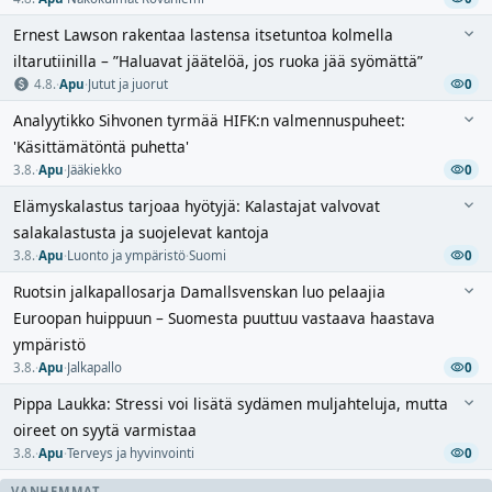
Ernest Lawson rakentaa lastensa itsetuntoa kolmella
iltarutiinilla – ”Haluavat jäätelöä, jos ruoka jää syömättä”
4.8.
·
Apu
·
Jutut ja juorut
0
Analyytikko Sihvonen tyrmää HIFK:n valmennuspuheet:
'Käsittämätöntä puhetta'
3.8.
·
Apu
·
Jääkiekko
0
Elämyskalastus tarjoaa hyötyjä: Kalastajat valvovat
salakalastusta ja suojelevat kantoja
3.8.
·
Apu
·
Luonto ja ympäristö
·
Suomi
0
Ruotsin jalkapallosarja Damallsvenskan luo pelaajia
Euroopan huippuun – Suomesta puuttuu vastaava haastava
ympäristö
3.8.
·
Apu
·
Jalkapallo
0
Pippa Laukka: Stressi voi lisätä sydämen muljahteluja, mutta
oireet on syytä varmistaa
3.8.
·
Apu
·
Terveys ja hyvinvointi
0
VANHEMMAT