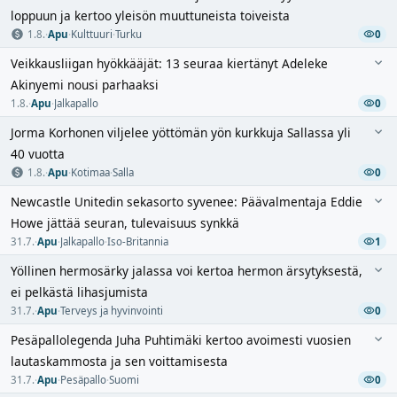
loppuun ja kertoo yleisön muuttuneista toiveista
1.8.
·
Apu
·
Kulttuuri
·
Turku
0
Veikkausliigan hyökkääjät: 13 seuraa kiertänyt Adeleke
Akinyemi nousi parhaaksi
1.8.
·
Apu
·
Jalkapallo
0
Jorma Korhonen viljelee yöttömän yön kurkkuja Sallassa yli
40 vuotta
1.8.
·
Apu
·
Kotimaa
·
Salla
0
Newcastle Unitedin sekasorto syvenee: Päävalmentaja Eddie
Howe jättää seuran, tulevaisuus synkkä
31.7.
·
Apu
·
Jalkapallo
·
Iso-Britannia
1
Yöllinen hermosärky jalassa voi kertoa hermon ärsytyksestä,
ei pelkästä lihasjumista
31.7.
·
Apu
·
Terveys ja hyvinvointi
0
Pesäpallolegenda Juha Puhtimäki kertoo avoimesti vuosien
lautaskammosta ja sen voittamisesta
31.7.
·
Apu
·
Pesäpallo
·
Suomi
0