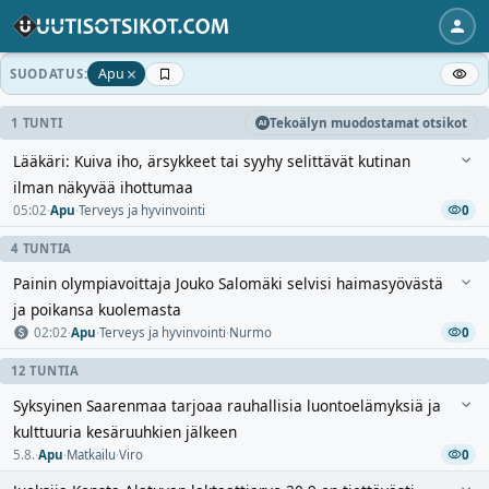
×
Apu
SUODATUS:
1 TUNTI
Tekoälyn muodostamat otsikot
Lääkäri: Kuiva iho, ärsykkeet tai syyhy selittävät kutinan
ilman näkyvää ihottumaa
05:02
·
Apu
·
Terveys ja hyvinvointi
0
4 TUNTIA
Painin olympiavoittaja Jouko Salomäki selvisi haimasyövästä
ja poikansa kuolemasta
02:02
·
Apu
·
Terveys ja hyvinvointi
·
Nurmo
0
12 TUNTIA
Syksyinen Saarenmaa tarjoaa rauhallisia luontoelämyksiä ja
kulttuuria kesäruuhkien jälkeen
5.8.
·
Apu
·
Matkailu
·
Viro
0