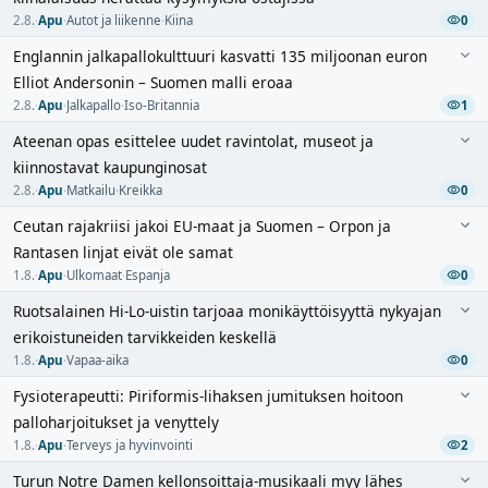
2.8.
·
Apu
·
Autot ja liikenne
·
Kiina
0
Englannin jalkapallokulttuuri kasvatti 135 miljoonan euron
Elliot Andersonin – Suomen malli eroaa
2.8.
·
Apu
·
Jalkapallo
·
Iso-Britannia
1
Ateenan opas esittelee uudet ravintolat, museot ja
kiinnostavat kaupunginosat
2.8.
·
Apu
·
Matkailu
·
Kreikka
0
Ceutan rajakriisi jakoi EU-maat ja Suomen – Orpon ja
Rantasen linjat eivät ole samat
1.8.
·
Apu
·
Ulkomaat
·
Espanja
0
Ruotsalainen Hi-Lo-uistin tarjoaa monikäyttöisyyttä nykyajan
erikoistuneiden tarvikkeiden keskellä
1.8.
·
Apu
·
Vapaa-aika
0
Fysioterapeutti: Piriformis-lihaksen jumituksen hoitoon
palloharjoitukset ja venyttely
1.8.
·
Apu
·
Terveys ja hyvinvointi
2
Turun Notre Damen kellonsoittaja-musikaali myy lähes