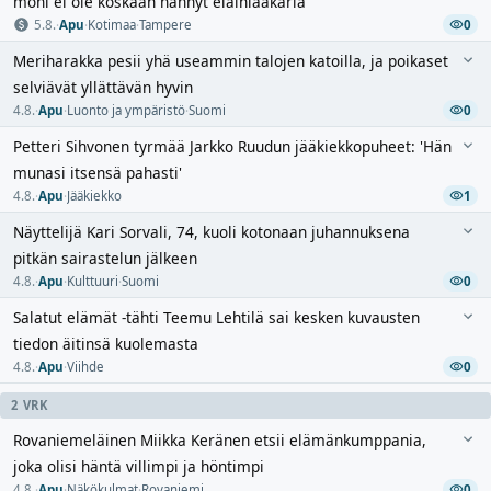
moni ei ole koskaan nähnyt eläinlääkäriä
5.8.
·
Apu
·
Kotimaa
·
Tampere
0
Meriharakka pesii yhä useammin talojen katoilla, ja poikaset
selviävät yllättävän hyvin
4.8.
·
Apu
·
Luonto ja ympäristö
·
Suomi
0
Petteri Sihvonen tyrmää Jarkko Ruudun jääkiekkopuheet: 'Hän
munasi itsensä pahasti'
4.8.
·
Apu
·
Jääkiekko
1
Näyttelijä Kari Sorvali, 74, kuoli kotonaan juhannuksena
pitkän sairastelun jälkeen
4.8.
·
Apu
·
Kulttuuri
·
Suomi
0
Salatut elämät -tähti Teemu Lehtilä sai kesken kuvausten
tiedon äitinsä kuolemasta
4.8.
·
Apu
·
Viihde
0
2 VRK
Rovaniemeläinen Miikka Keränen etsii elämänkumppania,
joka olisi häntä villimpi ja höntimpi
4.8.
·
Apu
·
Näkökulmat
·
Rovaniemi
0