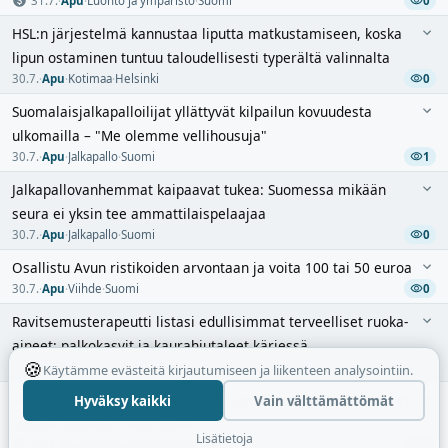
31.7.
·
Apu
·
Luonto ja ympäristö
·
Suomi
0
HSL:n järjestelmä kannustaa liputta matkustamiseen, koska
lipun ostaminen tuntuu taloudellisesti typerältä valinnalta
30.7.
·
Apu
·
Kotimaa
·
Helsinki
0
Suomalaisjalkapalloilijat yllättyvät kilpailun kovuudesta
ulkomailla – "Me olemme vellihousuja"
30.7.
·
Apu
·
Jalkapallo
·
Suomi
1
Jalkapallovanhemmat kaipaavat tukea: Suomessa mikään
seura ei yksin tee ammattilaispelaajaa
30.7.
·
Apu
·
Jalkapallo
·
Suomi
0
Osallistu Avun ristikoiden arvontaan ja voita 100 tai 50 euroa
30.7.
·
Apu
·
Viihde
·
Suomi
0
Ravitsemusterapeutti listasi edullisimmat terveelliset ruoka-
aineet: palkokasvit ja kaurahiutaleet kärjessä
🍪
30.7.
·
Apu
·
Terveys ja hyvinvointi
0
Käytämme evästeitä kirjautumiseen ja liikenteen analysointiin.
Räppäri Steen1 eli kuusi vuotta asunnottomana, mutta on nyt
Hyväksy kaikki
Vain välttämättömät
toipuva kirjailija Helsingissä
Lisätietoja
30.7.
·
Apu
·
Näkökulmat
·
Helsinki
0