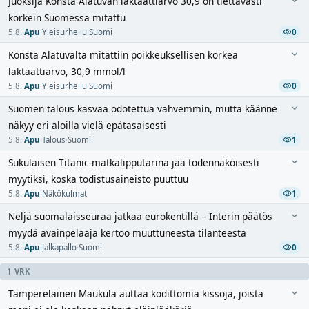
Juoksija Konsta Alatuvan laktaattiarvo 30,9 on tiettävästi
korkein Suomessa mitattu
5.8.
·
Apu
·
Yleisurheilu
·
Suomi
0
Konsta Alatuvalta mitattiin poikkeuksellisen korkea
laktaattiarvo, 30,9 mmol/l
5.8.
·
Apu
·
Yleisurheilu
·
Suomi
0
Suomen talous kasvaa odotettua vahvemmin, mutta käänne
näkyy eri aloilla vielä epätasaisesti
5.8.
·
Apu
·
Talous
·
Suomi
1
Sukulaisen Titanic-matkalipputarina jää todennäköisesti
myytiksi, koska todistusaineisto puuttuu
5.8.
·
Apu
·
Näkökulmat
1
Neljä suomalaisseuraa jatkaa eurokentillä – Interin päätös
myydä avainpelaaja kertoo muuttuneesta tilanteesta
5.8.
·
Apu
·
Jalkapallo
·
Suomi
0
1 VRK
Tamperelainen Maukula auttaa kodittomia kissoja, joista