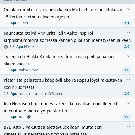
Oululainen Maija Länsineva katsoi Michael Jackson -elokuvan
15 kertaa rentoutuakseen arjesta
3.8.
·
Apu
·
Viihde
·
Oulu
1
Kauneutta etsivä Ann-Britt Felin-Aalto inspiroi
Kirppismummona somessa kahden puolison menetyksen jälkeen
3.8.
·
Apu
·
Näkökulmat
0
Tv-legenda Heikki Kahila inhosi teini-iässä peilejä pahan
aknen vuoksi
2.8.
·
Apu
·
Näkökulmat
0
Pietarista pelastettu kääpiövillakoira Ropsu löysi rakastavan
kodin Suomesta
2.8.
·
Apu
·
Luonto ja ympäristö
·
Suomi
0
Iivo Niskasen huoltomies rakensi kilpasukset uudelleen 40
minuuttia ennen olympiastarttia
2.8.
·
Apu
·
Talvilajit
0
BYD Atto 3 vakuuttaa ajettavuudellaan, mutta sen
kiinalaisuus herättää kysymyksiä ostajissa