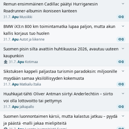
Remun ensimmäinen Cadillac päätyi Hurriganesin
Roadrunner-albumin ikoniseen kanteen
31.7.
·
Apu
·
Musiikki
0
BMW iX3:n 800 km toimintamatka lupaa paljon, mutta akun
kallis korjaus tuo huolen
31.7.
·
Apu
·
Autot ja liikenne
0
Suomen pisin silta avattiin huhtikuussa 2026, avautuu uuteen
kaupunkiin
31.7.
·
Apu
·
Kotimaa
0
Sikstuksen kappeli paljastaa turismin paradoksin: miljoonille
myydään samaa yksilöllisyyden kokemusta
31.7.
·
Apu
·
Matkailu
·
Italia
0
Huuhkajat-tähti Oliver Antman siirtyi Anderlechtiin – siirto
voi olla lottovoitto tai pettymys
31.7.
·
Apu
·
Jalkapallo
0
Suomen luonnontaimen kärsii, mutta kalastus jatkuu – pyydä
ja päästä -malli jakaa mielipiteitä