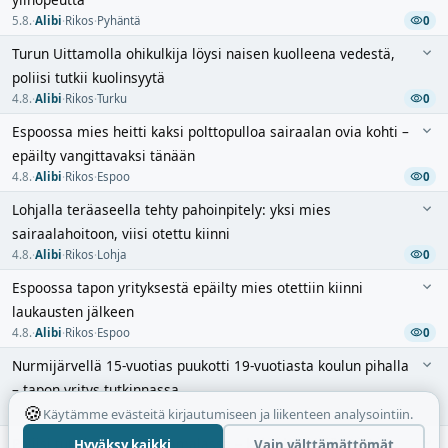
5.8.
·
Alibi
·
Rikos
·
Pyhäntä
0
Turun Uittamolla ohikulkija löysi naisen kuolleena vedestä,
poliisi tutkii kuolinsyytä
4.8.
·
Alibi
·
Rikos
·
Turku
0
Espoossa mies heitti kaksi polttopulloa sairaalan ovia kohti –
epäilty vangittavaksi tänään
4.8.
·
Alibi
·
Rikos
·
Espoo
0
Lohjalla teräaseella tehty pahoinpitely: yksi mies
sairaalahoitoon, viisi otettu kiinni
4.8.
·
Alibi
·
Rikos
·
Lohja
0
Espoossa tapon yrityksestä epäilty mies otettiin kiinni
laukausten jälkeen
4.8.
·
Alibi
·
Rikos
·
Espoo
0
Nurmijärvellä 15-vuotias puukotti 19-vuotiasta koulun pihalla
– tapon yritys tutkinnassa
🍪
3.8.
·
Alibi
·
Rikos
·
Nurmijärvi
0
Käytämme evästeitä kirjautumiseen ja liikenteen analysointiin.
Poliisi tutkii tappoa Sastamalassa – kaksi henkilöä otettu
Hyväksy kaikki
Vain välttämättömät