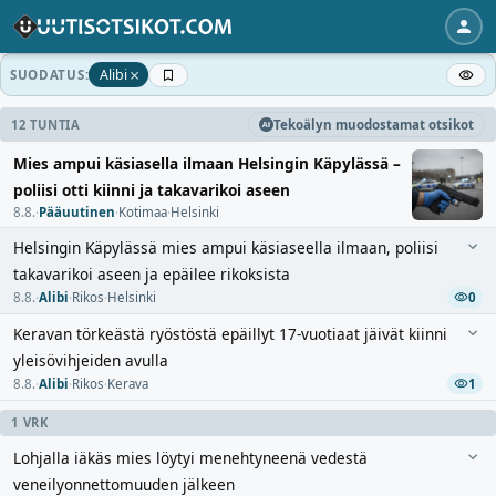
×
Alibi
SUODATUS:
12 TUNTIA
Tekoälyn muodostamat otsikot
Mies ampui käsiasella ilmaan Helsingin Käpylässä –
poliisi otti kiinni ja takavarikoi aseen
8.8.
·
Pääuutinen
·
Kotimaa
·
Helsinki
Helsingin Käpylässä mies ampui käsiaseella ilmaan, poliisi
takavarikoi aseen ja epäilee rikoksista
8.8.
·
Alibi
·
Rikos
·
Helsinki
0
Keravan törkeästä ryöstöstä epäillyt 17-vuotiaat jäivät kiinni
yleisövihjeiden avulla
8.8.
·
Alibi
·
Rikos
·
Kerava
1
1 VRK
Lohjalla iäkäs mies löytyi menehtyneenä vedestä
veneilyonnettomuuden jälkeen