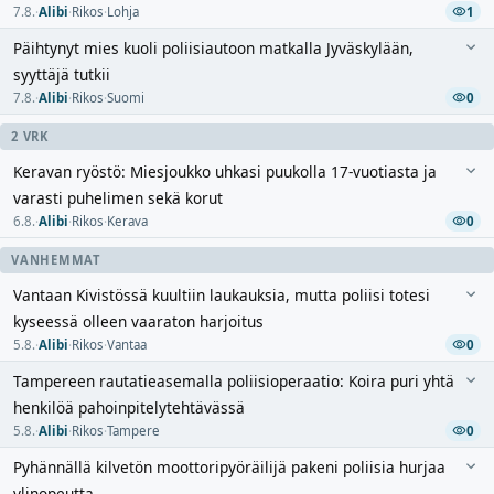
7.8.
·
Alibi
·
Rikos
·
Lohja
1
Päihtynyt mies kuoli poliisiautoon matkalla Jyväskylään,
syyttäjä tutkii
7.8.
·
Alibi
·
Rikos
·
Suomi
0
2 VRK
Keravan ryöstö: Miesjoukko uhkasi puukolla 17-vuotiasta ja
varasti puhelimen sekä korut
6.8.
·
Alibi
·
Rikos
·
Kerava
0
VANHEMMAT
Vantaan Kivistössä kuultiin laukauksia, mutta poliisi totesi
kyseessä olleen vaaraton harjoitus
5.8.
·
Alibi
·
Rikos
·
Vantaa
0
Tampereen rautatieasemalla poliisioperaatio: Koira puri yhtä
henkilöä pahoinpitelytehtävässä
5.8.
·
Alibi
·
Rikos
·
Tampere
0
Pyhännällä kilvetön moottoripyöräilijä pakeni poliisia hurjaa
ylinopeutta