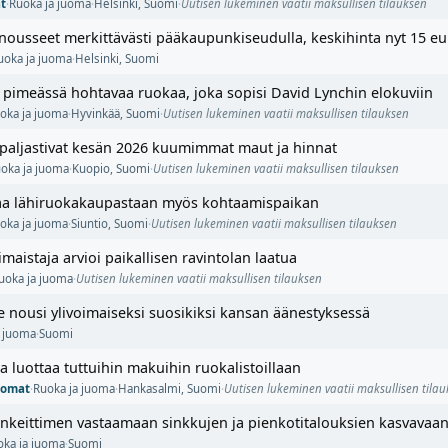
t
·
Ruoka ja juoma
·
Helsinki
,
Suomi
·
Uutisen lukeminen vaatii maksullisen tilauksen
nousseet merkittävästi pääkaupunkiseudulla, keskihinta nyt 15 e
uoka ja juoma
·
Helsinki
,
Suomi
a pimeässä hohtavaa ruokaa, joka sopisi David Lynchin elokuviin
oka ja juoma
·
Hyvinkää
,
Suomi
·
Uutisen lukeminen vaatii maksullisen tilauksen
t paljastivat kesän 2026 kuumimmat maut ja hinnat
oka ja juoma
·
Kuopio
,
Suomi
·
Uutisen lukeminen vaatii maksullisen tilauksen
luaa lähiruokakaupastaan myös kohtaamispaikan
oka ja juoma
·
Siuntio
,
Suomi
·
Uutisen lukeminen vaatii maksullisen tilauksen
maistaja arvioi paikallisen ravintolan laatua
uoka ja juoma
·
Uutisen lukeminen vaatii maksullisen tilauksen
e nousi ylivoimaiseksi suosikiksi kansan äänestyksessä
a juoma
·
Suomi
 luottaa tuttuihin makuihin ruokalistoillaan
nomat
·
Ruoka ja juoma
·
Hankasalmi
,
Suomi
·
Uutisen lukeminen vaatii maksullisen tila
isinkeittimen vastaamaan sinkkujen ja pienkotitalouksien kasvavaa
oka ja juoma
·
Suomi