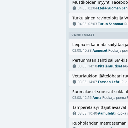
Mustikoiden myynti Facebook
04.08. 02:04
·
Etelä-Suomen Sa
Turkulainen ravintoloitsija 
04.08. 02:03
·
Turun Sanomat
·
Ru
VANHEMMAT
Leipää ei kannata säilyttä
03.08. 15:38
·
Aamuset
·
Ruoka ja ju
Pertunmaan sahti sai SM-kiso
03.08. 14:10
·
Pitäjänuutiset
·
Ru
Veturiaukion jäätelöbaari ruu
03.08. 14:07
·
Forssan Lehti
·
Ruo
Suomalaiset suosivat suklaata
03.08. 12:56
·
Anna
·
Ruoka ja juoma
·
Tamperelaisyrittäjät avaava
03.08. 10:40
·
Aamulehti
·
Ruoka 
Ruoholahden metroaseman kyl