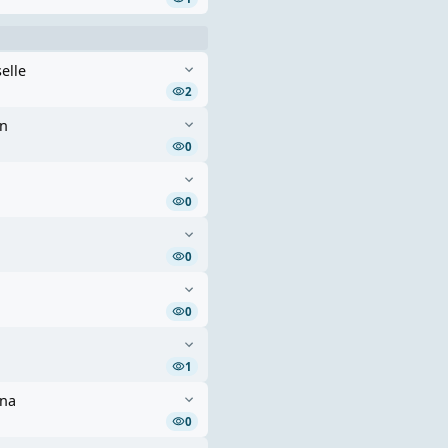
elle
2
un
0
0
0
0
1
una
0