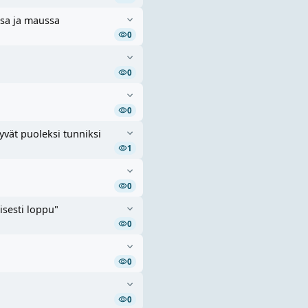
ssa ja maussa
0
0
0
yvät puoleksi tunniksi
1
0
isesti loppu"
0
0
0