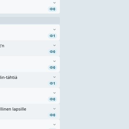
0
1
t'n
0
0
in-tähtiä
1
0
linen lapsille
0