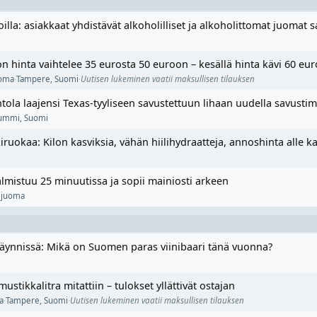
illa: asiakkaat yhdistävät alkoholilliset ja alkoholittomat juomat 
 hinta vaihtelee 35 eurosta 50 euroon – kesällä hinta kävi 60 eu
uoma
·
Tampere
,
Suomi
·
Uutisen lukeminen vaatii maksullisen tilauksen
ola laajensi Texas-tyyliseen savustettuun lihaan uudella savustim
nummi
,
Suomi
iruokaa: Kilon kasviksia, vähän hiilihydraatteja, annoshinta alle k
lmistuu 25 minuutissa ja sopii mainiosti arkeen
 juoma
äynnissä: Mikä on Suomen paras viinibaari tänä vuonna?
stikkalitra mitattiin – tulokset yllättivät ostajan
a
·
Tampere
,
Suomi
·
Uutisen lukeminen vaatii maksullisen tilauksen