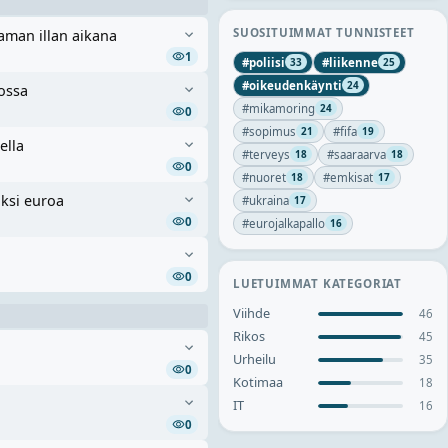
SUOSITUIMMAT TUNNISTEET
saman illan aikana
1
#
poliisi
#
liikenne
33
25
#
oikeudenkäynti
24
rossa
#
mikamoring
24
0
#
sopimus
#
fifa
21
19
ella
#
terveys
#
saaraarva
18
18
0
#
nuoret
#
emkisat
18
17
aksi euroa
#
ukraina
17
0
#
eurojalkapallo
16
0
LUETUIMMAT KATEGORIAT
Viihde
46
Rikos
45
Urheilu
35
0
Kotimaa
18
IT
16
0