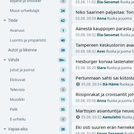
Biljardi ja snooker
0
05.08. 11:02
·
Ilta-Sanomat
·
Ruoka j
Muut urheilulajit
24
Niko Saarinen paljastaa: Ton
05.08. 09:59
·
Anna
·
Ruoka ja juoma
Tiede
62
Äänestä kauppojen parasta jä
Avaruus
1
05.08. 09:32
·
Ilta-Sanomat
·
Ruoka j
Luonto ja ympäristö
40
Tampereen Keskustoriin avaut
Autot ja liikenne
39
05.08. 08:32
·
Avec
·
Ruoka ja juoma
·
T
Viihde
99+
Hesburger korvaa lastenateria
05.08. 06:20
·
Stara
·
Ruoka ja juoma
Jutut ja juorut
2
Pertunmaan sahti sai kiitos
Elokuvat
15
05.08. 06:04
·
Itä-Häme
·
Ruoka ja
Televisio
0
Riisipiirakat ja croissantit 
Musiikki
11
05.08. 05:56
·
Anna
·
Ruoka ja juoma
·
Pelit
35
Marttojen asiantuntija neuvo
05.08. 03:32
·
Aamulehti
·
Ruoka 
E-urheilu
0
Eki osti suuren erän herneke
Vapaa-aika
38
05.08. 02:05
·
Savon Sanomat
·
Ruoka