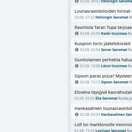
03.08. 09:02
·
Helsingin Sanoma
Lounasravintoloiden hinnat 
03.08. 07:32
·
Helsingin Sanomat
·
R
Ravintola Taran Tupa tarjoa
03.08. 05:00
·
Keski-Uusimaa
·
Ru
Kuopion torin jäätelökioski
03.08. 02:04
·
Savon Sanomat
·
Ru
Siuntiolainen perhetila ha
02.08. 16:06
·
Länsi-Uusimaa
·
Ru
Sipoon paras pizza? Mysteeri
02.08. 15:12
·
Sipoon Sanomat
·
R
Elovena täysjyvä kaurahiutal
02.08. 05:02
·
Ilta-Sanomat
·
Ruoka j
Hankasalmen lounasravintola
02.08. 03:04
·
Hankasalmen Sa
Lidl toi markkinoille miniri
01.08. 15:33
·
Loviisan Sanomat
·
Ru