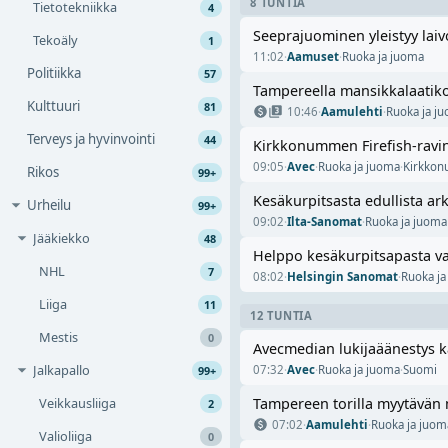
8 TUNTIA
Tietotekniikka
4
Seeprajuominen yleistyy laivo
Tekoäly
1
11:02
·
Aamuset
·
Ruoka ja juoma
Politiikka
57
Tampereella mansikkalaatikon
Kulttuuri
81
10:46
·
Aamulehti
·
Ruoka ja j
Terveys ja hyvinvointi
44
Kirkkonummen Firefish-ravint
09:05
·
Avec
·
Ruoka ja juoma
·
Kirkko
Rikos
99+
Kesäkurpitsasta edullista ark
Urheilu
99+
09:02
·
Ilta-Sanomat
·
Ruoka ja juoma
Jääkiekko
48
Helppo kesäkurpitsapasta va
NHL
7
08:02
·
Helsingin Sanomat
·
Ruoka ja
Liiga
11
12 TUNTIA
Mestis
0
Avecmedian lukijaäänestys k
Jalkapallo
07:32
·
Avec
·
Ruoka ja juoma
·
Suomi
99+
Veikkausliiga
Tampereen torilla myytävän mu
2
07:02
·
Aamulehti
·
Ruoka ja juom
Valioliiga
0