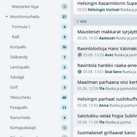
Helsingin Kasarmitorin Super
Mestarien liiga
0
05:33
·
Helsingin Uutiset
·
Ruoka ja 
Moottoriurheilu
27
1 VRK
Formula 1
4
Mausteiset makkarat syrjäyttä
Ralli
4
05.08. 14:35
·
Aamuset
·
Ruoka ja ju
Koripallo
16
Ravintoloitsija Hans Välimäk
05.08. 13:26
·
Avec
·
Ruoka ja juo
Salibandy
1
Ravintola hankkii raaka-ainee
Lentopallo
2
05.08. 13:01
·
Sisä-Savo
·
Ruoka ja
Talvilajit
5
Maailman parhaana viisi ke
Golf
3
05.08. 12:58
·
Yle
·
Ruoka ja juoma
·
Kö
Yleisurheilu
49
Helsingin parhaat sushibuffet
05.08. 12:02
·
Anna
·
Ruoka ja juoma
·
Pesäpallo
11
Satotukku vetää Fogia Sublim
Raviurheilu
4
05.08. 11:38
·
Yle
·
Ruoka ja juoma
Kamppailulajit
0
Suomalaiset grillaavat kansi