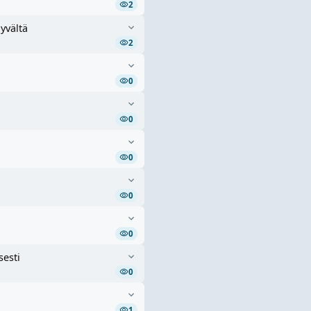
2
yvältä
2
0
0
0
0
0
sesti
0
1