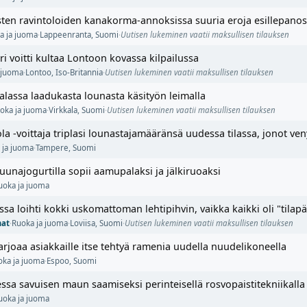
isten ravintoloiden kanakorma-annoksissa suuria eroja esillepano
a ja juoma
·
Lappeenranta
,
Suomi
·
Uutisen lukeminen vaatii maksullisen tilauksen
ri voitti kultaa Lontoon kovassa kilpailussa
 juoma
·
Lontoo
,
Iso-Britannia
·
Uutisen lukeminen vaatii maksullisen tilauksen
alassa laadukasta lounasta käsityön leimalla
oka ja juoma
·
Virkkala
,
Suomi
·
Uutisen lukeminen vaatii maksullisen tilauksen
a -voittaja triplasi lounastajamääränsä uudessa tilassa, jonot ven
 ja juoma
·
Tampere
,
Suomi
unajogurtilla sopii aamupalaksi ja jälkiruoaksi
uoka ja juoma
sa loihti kokki uskomattoman lehtipihvin, vaikka kaikki oli "tilapä
mat
·
Ruoka ja juoma
·
Loviisa
,
Suomi
·
Uutisen lukeminen vaatii maksullisen tilauksen
arjoaa asiakkaille itse tehtyä ramenia uudella nuudelikoneella
oka ja juoma
·
Espoo
,
Suomi
essa savuisen maun saamiseksi perinteisellä rosvopaistitekniikalla
uoka ja juoma