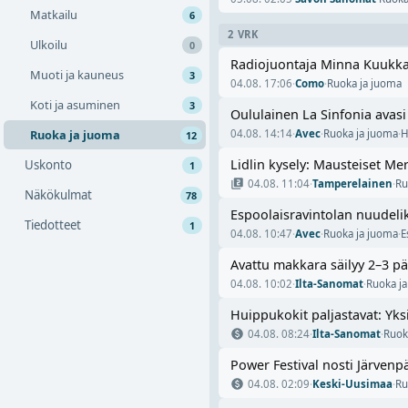
Matkailu
6
2 VRK
Ulkoilu
0
Radiojuontaja Minna Kuukka 
Muoti ja kauneus
3
04.08. 17:06
·
Como
·
Ruoka ja juoma
Koti ja asuminen
3
Oululainen La Sinfonia avasi
Ruoka ja juoma
04.08. 14:14
·
Avec
·
Ruoka ja juoma
·
H
12
Lidlin kysely: Mausteiset Me
Uskonto
1
04.08. 11:04
·
Tamperelainen
·
Ru
Näkökulmat
78
Espoolaisravintolan nuudeli
Tiedotteet
1
04.08. 10:47
·
Avec
·
Ruoka ja juoma
·
E
Avattu makkara säilyy 2–3 pä
04.08. 10:02
·
Ilta-Sanomat
·
Ruoka j
Huippukokit paljastavat: Yks
04.08. 08:24
·
Ilta-Sanomat
·
Ruok
Power Festival nosti Järvenp
04.08. 02:09
·
Keski-Uusimaa
·
Ru