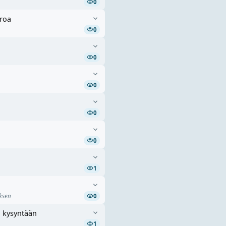
0
uroa
0
0
0
0
0
1
uksen
0
n kysyntään
1