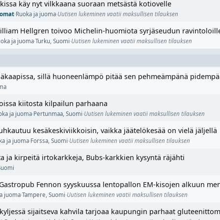
issa käy nyt vilkkaana suoraan metsästä kotiovelle
nomat
·
Ruoka ja juoma
·
Uutisen lukeminen vaatii maksullisen tilauksen
William Hellgren toivoo Michelin-huomiota syrjäseudun ravintoloill
oka ja juoma
·
Turku
,
Suomi
·
Uutisen lukeminen vaatii maksullisen tilauksen
ä jääkaapissa, sillä huoneenlämpö pitää sen pehmeämpänä pidemp
oma
issa kiitosta kilpailun parhaana
oka ja juoma
·
Pertunmaa
,
Suomi
·
Uutisen lukeminen vaatii maksullisen tilauksen
hkautuu kesäkeskiviikkoisin, vaikka jäätelökesää on vielä jäljellä
ka ja juoma
·
Forssa
,
Suomi
·
Uutisen lukeminen vaatii maksullisen tilauksen
 ja kirpeitä irtokarkkeja, Bubs-karkkien kysyntä räjähti
Suomi
t Gastropub Fennon syyskuussa lentopallon EM-kisojen alkuun me
ja juoma
·
Tampere
,
Suomi
·
Uutisen lukeminen vaatii maksullisen tilauksen
jessä sijaitseva kahvila tarjoaa kaupungin parhaat gluteenittom