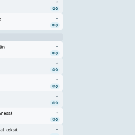
0
e
0
ään
0
0
0
0
nnessä
0
at keksit