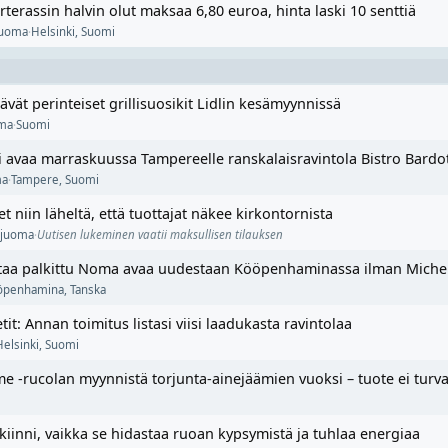
terassin halvin olut maksaa 6,80 euroa, hinta laski 10 senttiä
juoma
·
Helsinki
,
Suomi
vät perinteiset grillisuosikit Lidlin kesämyynnissä
oma
·
Suomi
i avaa marraskuussa Tampereelle ranskalaisravintola Bistro Bardo
ma
·
Tampere
,
Suomi
t niin läheltä, että tuottajat näkee kirkontornista
 juoma
·
Uutisen lukeminen vaatii maksullisen tilauksen
rtaa palkittu Noma avaa uudestaan Kööpenhaminassa ilman Michel
öpenhamina
,
Tanska
it: Annan toimitus listasi viisi laadukasta ravintolaa
Helsinki
,
Suomi
e -rucolan myynnistä torjunta-ainejäämien vuoksi – tuote ei turval
 kiinni, vaikka se hidastaa ruoan kypsymistä ja tuhlaa energiaa