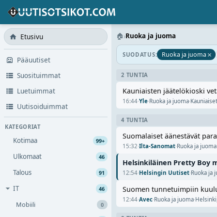
🏠
›
Ruoka ja juoma
Etusivu
×
Ruoka ja juoma
SUODATUS:
Pääuutiset
Suosituimmat
2 TUNTIA
Luetuimmat
Kauniaisten jäätelökioski vetä
16:44
·
Yle
·
Ruoka ja juoma
·
Kauniaise
Uutisoiduimmat
4 TUNTIA
KATEGORIAT
Suomalaiset äänestävät par
Kotimaa
99+
15:32
·
Ilta-Sanomat
·
Ruoka ja juoma
Ulkomaat
46
Helsinkiläinen Pretty Boy 
Talous
91
12:54
·
Helsingin Uutiset
·
Ruoka ja 
IT
Suomen tunnetuimpiin kuuluv
46
12:44
·
Avec
·
Ruoka ja juoma
·
Helsinki
Mobiili
0