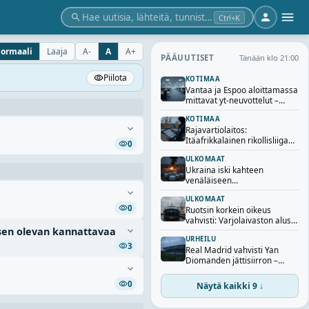
Hae uutisia, lähteitä, tunnisteita…
Ctrl+K
ormaali
Laaja
A-
A
A+
Tänään klo 21:00
PÄÄUUTISET
Piilota
KOTIMAA
Vantaa ja Espoo aloittamassa
mittavat yt-neuvottelut –
sadoille työntekijöille uhka
KOTIMAA
irtisanomisista
Rajavartiolaitos:
Itäafrikkalainen rikollisliiga
0
järjesti yli 40 ihmisen
ULKOMAAT
laittoman maahantulon
Ukraina iski kahteen
Suomeen
venäläiseen
öljynjalostamoon – Zelenskyi
ULKOMAAT
vahvistaa iskut
0
Ruotsin korkein oikeus
vahvisti: Varjolaivaston alus
 sen olevan kannattavaa
luovutetaan Ukrainalle
URHEILU
3
Real Madrid vahvisti Yan
Diomanden jättisiirron –
seurahistorian kallein
hankinta
0
Näytä kaikki 9 ↓