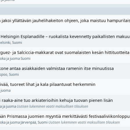
jakoi yllättävän jauhelihakeiton ohjeen, joka maistuu hampurilais
 Helsingin Esplanadille – ruokalista kevennetty paikallisten maku
elsinki
,
Suomi
rguez- ja Salciccia-makkarat ovat suomalaisten kesän hittituotteita
oka ja juoma
·
Suomi
kone antaa asiakkaiden valmistaa ramenin itse minuutissa
spoo
,
Suomi
ivää, tuoreet lihat ja kala pilaantuvat herkemmin
a juoma
i raaka-aine tuo arkiaterioihin kehuja tuovan pienen lisän
a ja juoma
·
Uutisen lukeminen vaatii maksullisen tilauksen
ään Prismassa juomien myyntiä merkittävästi festivaaliviikonlopp
oka ja juoma
·
Järvenpää
,
Suomi
·
Uutisen lukeminen vaatii maksullisen tilauksen