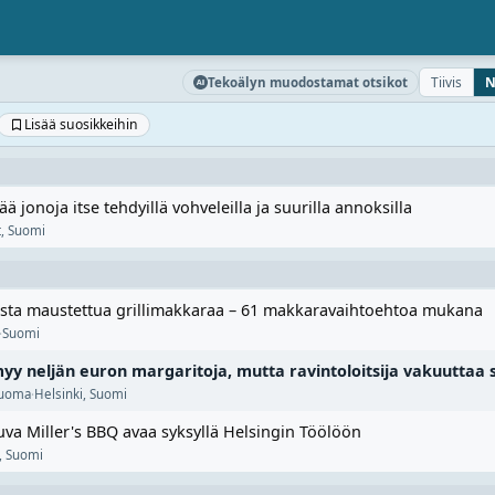
Tiivis
N
Tekoälyn muodostamat otsikot
Lisää suosikkeihin
ä jonoja itse tehdyillä vohveleilla ja suurilla annoksilla
t
,
Suomi
asta maustettua grillimakkaraa – 61 makkaravaihtoehtoa mukana
·
Suomi
myy neljän euron margaritoja, mutta ravintoloitsija vakuuttaa
juoma
·
Helsinki
,
Suomi
a Miller's BBQ avaa syksyllä Helsingin Töölöön
,
Suomi