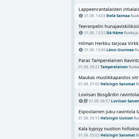
Lappeenrantalaisten intiala
01.08. 14:03
·
Etelä-Saimaa
·
Ruok
Teerenpelin hunajaviskiliköö
01.08. 13:52
·
Itä-Häme
·
Ruoka ja
Hilman Herkku tarjoaa Virkk
01.08. 13:06
·
Länsi-Uusimaa
·
Ru
Paras Tamperelainen Ravintol
01.08. 09:22
·
Tamperelainen
·
Ruoka
Maukas mustikkapaistos sitru
01.08. 07:02
·
Helsingin Sanomat
·
R
Loviisan Bosgårdin ravintolas
01.08. 06:57
·
Loviisan Sano
Espoolainen Juku-ravintola t
01.08. 05:15
·
Helsingin Uutiset
·
Ru
Kala kypsyy nuotion hiilloks
01.08. 05:02
·
Helsingin Sanomat
·
R