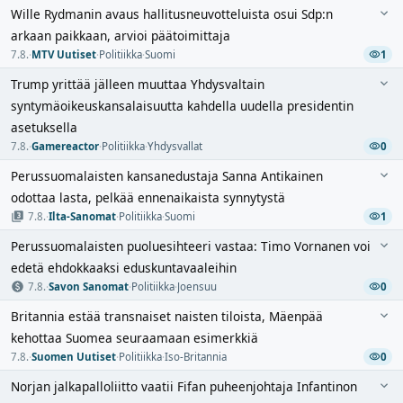
Wille Rydmanin avaus hallitusneuvotteluista osui Sdp:n
arkaan paikkaan, arvioi päätoimittaja
7.8.
·
MTV Uutiset
·
Politiikka
·
Suomi
1
Trump yrittää jälleen muuttaa Yhdysvaltain
syntymäoikeuskansalaisuutta kahdella uudella presidentin
asetuksella
7.8.
·
Gamereactor
·
Politiikka
·
Yhdysvallat
0
Perussuomalaisten kansanedustaja Sanna Antikainen
odottaa lasta, pelkää ennenaikaista synnytystä
7.8.
·
Ilta-Sanomat
·
Politiikka
·
Suomi
1
Perussuomalaisten puoluesihteeri vastaa: Timo Vornanen voi
edetä ehdokkaaksi eduskuntavaaleihin
7.8.
·
Savon Sanomat
·
Politiikka
·
Joensuu
0
Britannia estää transnaiset naisten tiloista, Mäenpää
kehottaa Suomea seuraamaan esimerkkiä
7.8.
·
Suomen Uutiset
·
Politiikka
·
Iso-Britannia
0
Norjan jalkapalloliitto vaatii Fifan puheenjohtaja Infantinon