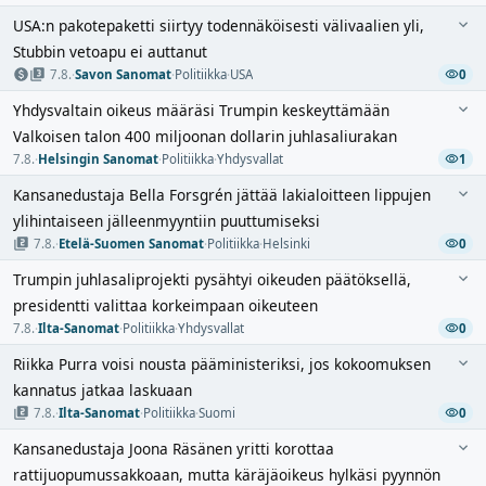
USA:n pakotepaketti siirtyy todennäköisesti välivaalien yli,
Stubbin vetoapu ei auttanut
7.8.
·
Savon Sanomat
·
Politiikka
·
USA
0
Yhdysvaltain oikeus määräsi Trumpin keskeyttämään
Valkoisen talon 400 miljoonan dollarin juhlasaliurakan
7.8.
·
Helsingin Sanomat
·
Politiikka
·
Yhdysvallat
1
Kansanedustaja Bella Forsgrén jättää lakialoitteen lippujen
ylihintaiseen jälleenmyyntiin puuttumiseksi
7.8.
·
Etelä-Suomen Sanomat
·
Politiikka
·
Helsinki
0
Trumpin juhlasaliprojekti pysähtyi oikeuden päätöksellä,
presidentti valittaa korkeimpaan oikeuteen
7.8.
·
Ilta-Sanomat
·
Politiikka
·
Yhdysvallat
0
Riikka Purra voisi nousta pääministeriksi, jos kokoomuksen
kannatus jatkaa laskuaan
7.8.
·
Ilta-Sanomat
·
Politiikka
·
Suomi
0
Kansanedustaja Joona Räsänen yritti korottaa
rattijuopumussakkoaan, mutta käräjäoikeus hylkäsi pyynnön