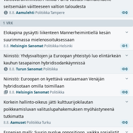
seitsemään väitteeseen valtion taloudesta
8.8.
·
Aamulehti
·
Politiikka
·
Tampere
0
1 VRK
Elokapina pysäytti liikenteen Mannerheimintiellä kesän
suurimmassa mielenosoituksessaan
8.8.
·
Helsingin Sanomat
·
Politiikka
·
Helsinki
1
Niinistö: Yhdysvaltojen ja Euroopan yhteistyö luo elintärkeän
kauhun tasapainon hybridisodankäynnissä
8.8.
·
Turun Sanomat
·
Politiikka
0
Niinistö: Euroopan on kyettävä vastaamaan Venäjän
hybridisotaan omilla toimillaan
8.8.
·
Helsingin Sanomat
·
Politiikka
0
Korkein hallinto-oikeus jätti kulttuurijokilautan
poikkeamisluvan valituslupahakemuksen myöhästyneenä
tutkimatta
8.8.
·
Aamuset
·
Politiikka
·
Turku
0
Espanjan malli: Suurin puolue oppositioon, vaikka sosialistit