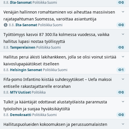
8.8.
·
Ilta-Sanomat
·
Politiikka
·
Suomi
0
Venäjän hallinnon romahtaminen voi aiheuttaa massiivisen
rajatapahtuman Suomessa, varoittaa asiantuntija
8.8.
·
Ilta-Sanomat
·
Politiikka
·
Suomi
0
Työttömyys kasvoi 87 300:lla kolmessa vuodessa, vaikka
hallitus lupasi nostaa työllisyyttä
8.8.
·
Tamperelainen
·
Politiikka
·
Suomi
0
Hallitus perui äkisti lakihankkeen, jolla se olisi voinut siirtää
kaivoslupapäätökset itselleen
8.8.
·
Helsingin Sanomat
·
Politiikka
·
Suomi
1
Fifa-pomo Infantino kiistää suhdesyytökset – Uefa maksoi
entiselle rakastajattarelle erorahan
8.8.
·
MTV Uutiset
·
Politiikka
0
Tulkit ja kääntäjät odottavat alustatyölaista parannusta
työoloihin ja suojaa hyväksikäytöltä
8.8.
·
Demokraatti
·
Politiikka
·
Suomi
0
Hallituspuolueiden kokoomuksen ja perussuomalaisten