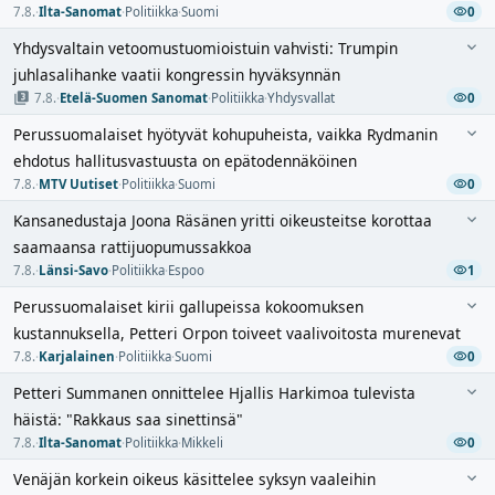
7.8.
·
Ilta-Sanomat
·
Politiikka
·
Suomi
0
Yhdysvaltain vetoomustuomioistuin vahvisti: Trumpin
juhlasalihanke vaatii kongressin hyväksynnän
7.8.
·
Etelä-Suomen Sanomat
·
Politiikka
·
Yhdysvallat
0
Perussuomalaiset hyötyvät kohupuheista, vaikka Rydmanin
ehdotus hallitusvastuusta on epätodennäköinen
7.8.
·
MTV Uutiset
·
Politiikka
·
Suomi
0
Kansanedustaja Joona Räsänen yritti oikeusteitse korottaa
saamaansa rattijuopumussakkoa
7.8.
·
Länsi-Savo
·
Politiikka
·
Espoo
1
Perussuomalaiset kirii gallupeissa kokoomuksen
kustannuksella, Petteri Orpon toiveet vaalivoitosta murenevat
7.8.
·
Karjalainen
·
Politiikka
·
Suomi
0
Petteri Summanen onnittelee Hjallis Harkimoa tulevista
häistä: "Rakkaus saa sinettinsä"
7.8.
·
Ilta-Sanomat
·
Politiikka
·
Mikkeli
0
Venäjän korkein oikeus käsittelee syksyn vaaleihin