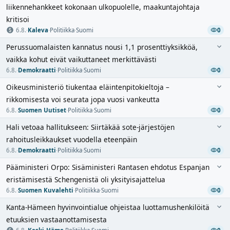
liikennehankkeet kokonaan ulkopuolelle, maakuntajohtaja
kritisoi
6.8.
·
Kaleva
·
Politiikka
·
Suomi
0
Perussuomalaisten kannatus nousi 1,1 prosenttiyksikköä,
vaikka kohut eivät vaikuttaneet merkittävästi
6.8.
·
Demokraatti
·
Politiikka
·
Suomi
0
Oikeusministeriö tiukentaa eläintenpitokieltoja –
rikkomisesta voi seurata jopa vuosi vankeutta
6.8.
·
Suomen Uutiset
·
Politiikka
·
Suomi
0
Hali vetoaa hallitukseen: Siirtäkää sote-järjestöjen
rahoitusleikkaukset vuodella eteenpäin
6.8.
·
Demokraatti
·
Politiikka
·
Suomi
0
Pääministeri Orpo: Sisäministeri Rantasen ehdotus Espanjan
eristämisestä Schengenistä oli yksityisajattelua
6.8.
·
Suomen Kuvalehti
·
Politiikka
·
Suomi
0
Kanta-Hämeen hyvinvointialue ohjeistaa luottamushenkilöitä
etuuksien vastaanottamisesta