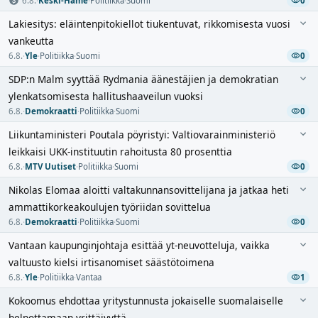
6.8.
·
Keski-Häme
·
Politiikka
·
Suomi
0
Lakiesitys: eläintenpitokiellot tiukentuvat, rikkomisesta vuosi
vankeutta
6.8.
·
Yle
·
Politiikka
·
Suomi
0
SDP:n Malm syyttää Rydmania äänestäjien ja demokratian
ylenkatsomisesta hallitushaaveilun vuoksi
6.8.
·
Demokraatti
·
Politiikka
·
Suomi
0
Liikuntaministeri Poutala pöyristyi: Valtiovarainministeriö
leikkaisi UKK-instituutin rahoitusta 80 prosenttia
6.8.
·
MTV Uutiset
·
Politiikka
·
Suomi
0
Nikolas Elomaa aloitti valtakunnansovittelijana ja jatkaa heti
ammattikorkeakoulujen työriidan sovittelua
6.8.
·
Demokraatti
·
Politiikka
·
Suomi
0
Vantaan kaupunginjohtaja esittää yt-neuvotteluja, vaikka
valtuusto kielsi irtisanomiset säästötoimena
6.8.
·
Yle
·
Politiikka
·
Vantaa
1
Kokoomus ehdottaa yritystunnusta jokaiselle suomalaiselle
helpottamaan yrittäjyyttä