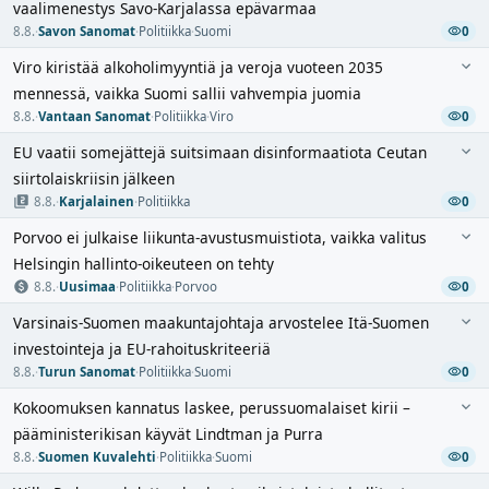
vaalimenestys Savo-Karjalassa epävarmaa
8.8.
·
Savon Sanomat
·
Politiikka
·
Suomi
0
Viro kiristää alkoholimyyntiä ja veroja vuoteen 2035
mennessä, vaikka Suomi sallii vahvempia juomia
8.8.
·
Vantaan Sanomat
·
Politiikka
·
Viro
0
EU vaatii somejättejä suitsimaan disinformaatiota Ceutan
siirtolaiskriisin jälkeen
8.8.
·
Karjalainen
·
Politiikka
0
Porvoo ei julkaise liikunta-avustusmuistiota, vaikka valitus
Helsingin hallinto-oikeuteen on tehty
8.8.
·
Uusimaa
·
Politiikka
·
Porvoo
0
Varsinais-Suomen maakuntajohtaja arvostelee Itä-Suomen
investointeja ja EU-rahoituskriteeriä
8.8.
·
Turun Sanomat
·
Politiikka
·
Suomi
0
Kokoomuksen kannatus laskee, perussuomalaiset kirii –
pääministerikisan käyvät Lindtman ja Purra
8.8.
·
Suomen Kuvalehti
·
Politiikka
·
Suomi
0