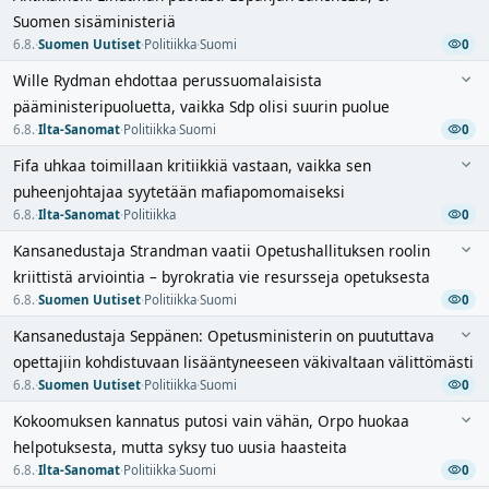
Suomen sisäministeriä
6.8.
·
Suomen Uutiset
·
Politiikka
·
Suomi
0
Wille Rydman ehdottaa perussuomalaisista
pääministeripuoluetta, vaikka Sdp olisi suurin puolue
6.8.
·
Ilta-Sanomat
·
Politiikka
·
Suomi
0
Fifa uhkaa toimillaan kritiikkiä vastaan, vaikka sen
puheenjohtajaa syytetään mafiapomomaiseksi
6.8.
·
Ilta-Sanomat
·
Politiikka
0
Kansanedustaja Strandman vaatii Opetushallituksen roolin
kriittistä arviointia – byrokratia vie resursseja opetuksesta
6.8.
·
Suomen Uutiset
·
Politiikka
·
Suomi
0
Kansanedustaja Seppänen: Opetusministerin on puututtava
opettajiin kohdistuvaan lisääntyneeseen väkivaltaan välittömästi
6.8.
·
Suomen Uutiset
·
Politiikka
·
Suomi
0
Kokoomuksen kannatus putosi vain vähän, Orpo huokaa
helpotuksesta, mutta syksy tuo uusia haasteita
6.8.
·
Ilta-Sanomat
·
Politiikka
·
Suomi
0