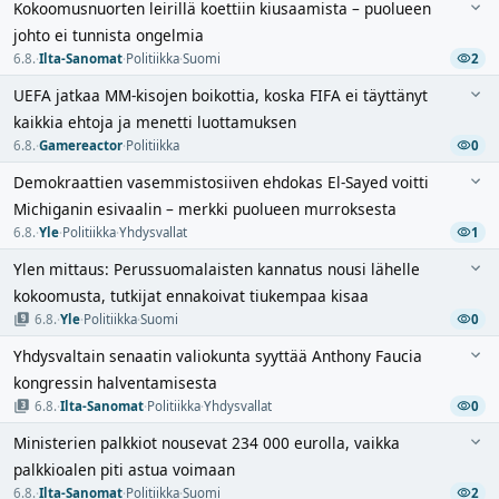
Kokoomusnuorten leirillä koettiin kiusaamista – puolueen
johto ei tunnista ongelmia
6.8.
·
Ilta-Sanomat
·
Politiikka
·
Suomi
2
UEFA jatkaa MM-kisojen boikottia, koska FIFA ei täyttänyt
kaikkia ehtoja ja menetti luottamuksen
6.8.
·
Gamereactor
·
Politiikka
0
Demokraattien vasemmistosiiven ehdokas El-Sayed voitti
Michiganin esivaalin – merkki puolueen murroksesta
6.8.
·
Yle
·
Politiikka
·
Yhdysvallat
1
Ylen mittaus: Perussuomalaisten kannatus nousi lähelle
kokoomusta, tutkijat ennakoivat tiukempaa kisaa
6.8.
·
Yle
·
Politiikka
·
Suomi
0
Yhdysvaltain senaatin valiokunta syyttää Anthony Faucia
kongressin halventamisesta
6.8.
·
Ilta-Sanomat
·
Politiikka
·
Yhdysvallat
0
Ministerien palkkiot nousevat 234 000 eurolla, vaikka
palkkioalen piti astua voimaan
6.8.
·
Ilta-Sanomat
·
Politiikka
·
Suomi
2