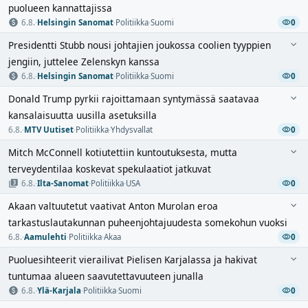
puolueen kannattajissa
6.8.
·
Helsingin Sanomat
·
Politiikka
·
Suomi
0
Presidentti Stubb nousi johtajien joukossa coolien tyyppien
jengiin, juttelee Zelenskyn kanssa
6.8.
·
Helsingin Sanomat
·
Politiikka
·
Suomi
0
Donald Trump pyrkii rajoittamaan syntymässä saatavaa
kansalaisuutta uusilla asetuksilla
6.8.
·
MTV Uutiset
·
Politiikka
·
Yhdysvallat
0
Mitch McConnell kotiutettiin kuntoutuksesta, mutta
terveydentilaa koskevat spekulaatiot jatkuvat
6.8.
·
Ilta-Sanomat
·
Politiikka
·
USA
0
Akaan valtuutetut vaativat Anton Murolan eroa
tarkastuslautakunnan puheenjohtajuudesta somekohun vuoksi
6.8.
·
Aamulehti
·
Politiikka
·
Akaa
0
Puoluesihteerit vierailivat Pielisen Karjalassa ja hakivat
tuntumaa alueen saavutettavuuteen junalla
6.8.
·
Ylä-Karjala
·
Politiikka
·
Suomi
0