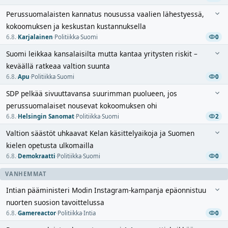
Perussuomalaisten kannatus nousussa vaalien lähestyessä,
kokoomuksen ja keskustan kustannuksella
6.8.
·
Karjalainen
·
Politiikka
·
Suomi
0
Suomi leikkaa kansalaisilta mutta kantaa yritysten riskit –
keväällä ratkeaa valtion suunta
6.8.
·
Apu
·
Politiikka
·
Suomi
0
SDP pelkää sivuuttavansa suurimman puolueen, jos
perussuomalaiset nousevat kokoomuksen ohi
6.8.
·
Helsingin Sanomat
·
Politiikka
·
Suomi
2
Valtion säästöt uhkaavat Kelan käsittelyaikoja ja Suomen
kielen opetusta ulkomailla
6.8.
·
Demokraatti
·
Politiikka
·
Suomi
0
VANHEMMAT
Intian pääministeri Modin Instagram-kampanja epäonnistuu
nuorten suosion tavoittelussa
6.8.
·
Gamereactor
·
Politiikka
·
Intia
0