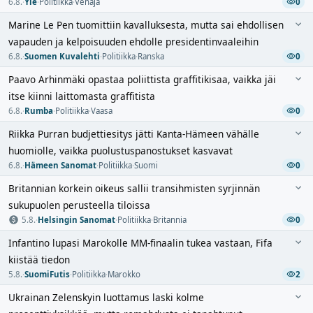
6.8.
·
Yle
·
Politiikka
·
Venäjä
0
Marine Le Pen tuomittiin kavalluksesta, mutta sai ehdollisen
vapauden ja kelpoisuuden ehdolle presidentinvaaleihin
6.8.
·
Suomen Kuvalehti
·
Politiikka
·
Ranska
0
Paavo Arhinmäki opastaa poliittista graffitikisaa, vaikka jäi
itse kiinni laittomasta graffitista
6.8.
·
Rumba
·
Politiikka
·
Vaasa
0
Riikka Purran budjettiesitys jätti Kanta-Hämeen vähälle
huomiolle, vaikka puolustuspanostukset kasvavat
6.8.
·
Hämeen Sanomat
·
Politiikka
·
Suomi
0
Britannian korkein oikeus sallii transihmisten syrjinnän
sukupuolen perusteella tiloissa
5.8.
·
Helsingin Sanomat
·
Politiikka
·
Britannia
0
Infantino lupasi Marokolle MM-finaalin tukea vastaan, Fifa
kiistää tiedon
5.8.
·
SuomiFutis
·
Politiikka
·
Marokko
2
Ukrainan Zelenskyin luottamus laski kolme