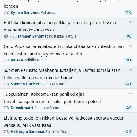
kohden
7.8.
·
Kymen Sanomat
·
Politiikka
0
Hattulan kunnanjohtajan palkka ja eroraha päätettävänä
maanantain kokouksessa
7.8.
·
Hämeen Sanomat
·
Politiikka
·
Hattula
0
Oulu Pride sai vihapalautetta, joka uhkaa koko yhteiskunnan
oikeusvaltaisuutta ja yhdenvertaisuutta
7.8.
·
Kaleva
·
Politiikka
·
Oulu
1
Suomen Perusta: Maahanmuuttajien ja kantasuomalaisten
tulisi osallistua samoihin kerhoihin
7.8.
·
Suomen Uutiset
·
Politiikka
·
Suomi
1
Tuppurainen: Kokoomuksen paniikki ajaa
turvallisuuspolitiikan turhaksi poliittiseksi peliksi
7.8.
·
Demokraatti
·
Politiikka
·
Suomi
0
Eläintenpitokiellon rikkomisesta voi jatkossa seurata vuoden
vankeus, MTK vastustaa
7.8.
·
Helsingin Sanomat
·
Politiikka
·
Suomi
0