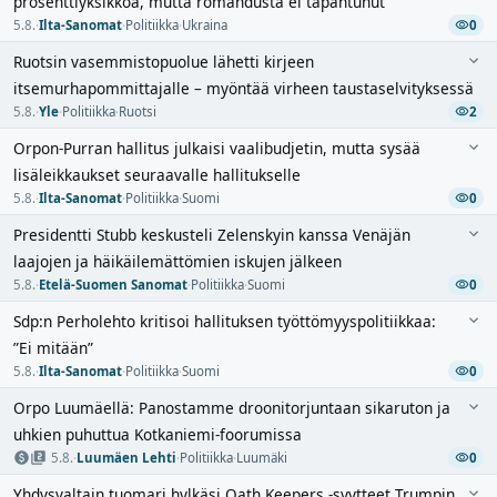
prosenttiyksikköä, mutta romahdusta ei tapahtunut
5.8.
·
Ilta-Sanomat
·
Politiikka
·
Ukraina
0
Ruotsin vasemmistopuolue lähetti kirjeen
itsemurhapommittajalle – myöntää virheen taustaselvityksessä
5.8.
·
Yle
·
Politiikka
·
Ruotsi
2
Orpon-Purran hallitus julkaisi vaalibudjetin, mutta sysää
lisäleikkaukset seuraavalle hallitukselle
5.8.
·
Ilta-Sanomat
·
Politiikka
·
Suomi
0
Presidentti Stubb keskusteli Zelenskyin kanssa Venäjän
laajojen ja häikäilemättömien iskujen jälkeen
5.8.
·
Etelä-Suomen Sanomat
·
Politiikka
·
Suomi
0
Sdp:n Perholehto kritisoi hallituksen työttömyyspolitiikkaa:
”Ei mitään”
5.8.
·
Ilta-Sanomat
·
Politiikka
·
Suomi
0
Orpo Luumäellä: Panostamme droonitorjuntaan sikaruton ja
uhkien puhuttua Kotkaniemi-foorumissa
5.8.
·
Luumäen Lehti
·
Politiikka
·
Luumäki
0
Yhdysvaltain tuomari hylkäsi Oath Keepers -syytteet Trumpin