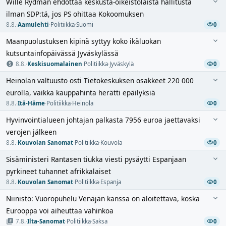
Wille Rydman ehdottaa keskusta-oikeistolaista hallitusta
ilman SDP:tä, jos PS ohittaa Kokoomuksen
8.8.
·
Aamulehti
·
Politiikka
·
Suomi
0
Maanpuolustuksen kipinä syttyy koko ikäluokan
kutsuntainfopäivässä Jyväskylässä
8.8.
·
Keskisuomalainen
·
Politiikka
·
Jyväskylä
0
Heinolan valtuusto osti Tietokeskuksen osakkeet 220 000
eurolla, vaikka kauppahinta herätti epäilyksiä
8.8.
·
Itä-Häme
·
Politiikka
·
Heinola
0
Hyvinvointialueen johtajan palkasta 7956 euroa jaettavaksi
verojen jälkeen
8.8.
·
Kouvolan Sanomat
·
Politiikka
·
Kouvola
0
Sisäministeri Rantasen tiukka viesti pysäytti Espanjaan
pyrkineet tuhannet afrikkalaiset
8.8.
·
Kouvolan Sanomat
·
Politiikka
·
Espanja
0
Niinistö: Vuoropuhelu Venäjän kanssa on aloitettava, koska
Eurooppa voi aiheuttaa vahinkoa
7.8.
·
Ilta-Sanomat
·
Politiikka
·
Saksa
0