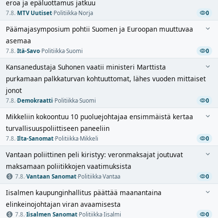
eroa ja epäluottamus jatkuu
7.8.
·
MTV Uutiset
·
Politiikka
·
Norja
0
Päämajasymposium pohtii Suomen ja Euroopan muuttuvaa
asemaa
7.8.
·
Itä-Savo
·
Politiikka
·
Suomi
0
Kansanedustaja Suhonen vaatii ministeri Marttista
purkamaan palkkaturvan kohtuuttomat, lähes vuoden mittaiset
jonot
7.8.
·
Demokraatti
·
Politiikka
·
Suomi
0
Mikkeliin kokoontuu 10 puoluejohtajaa ensimmäistä kertaa
turvallisuuspoliittiseen paneeliin
7.8.
·
Ilta-Sanomat
·
Politiikka
·
Mikkeli
0
Vantaan poliittinen peli kiristyy: veronmaksajat joutuvat
maksamaan poliitikkojen vaatimuksista
7.8.
·
Vantaan Sanomat
·
Politiikka
·
Vantaa
0
Iisalmen kaupunginhallitus päättää maanantaina
elinkeinojohtajan viran avaamisesta
7.8.
·
Iisalmen Sanomat
·
Politiikka
·
Iisalmi
0