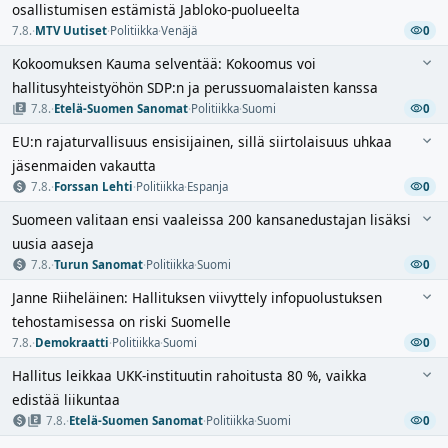
osallistumisen estämistä Jabloko-puolueelta
7.8.
·
MTV Uutiset
·
Politiikka
·
Venäjä
0
Kokoomuksen Kauma selventää: Kokoomus voi
hallitusyhteistyöhön SDP:n ja perussuomalaisten kanssa
7.8.
·
Etelä-Suomen Sanomat
·
Politiikka
·
Suomi
0
EU:n rajaturvallisuus ensisijainen, sillä siirtolaisuus uhkaa
jäsenmaiden vakautta
7.8.
·
Forssan Lehti
·
Politiikka
·
Espanja
0
Suomeen valitaan ensi vaaleissa 200 kansanedustajan lisäksi
uusia aaseja
7.8.
·
Turun Sanomat
·
Politiikka
·
Suomi
0
Janne Riiheläinen: Hallituksen viivyttely infopuolustuksen
tehostamisessa on riski Suomelle
7.8.
·
Demokraatti
·
Politiikka
·
Suomi
0
Hallitus leikkaa UKK-instituutin rahoitusta 80 %, vaikka
edistää liikuntaa
7.8.
·
Etelä-Suomen Sanomat
·
Politiikka
·
Suomi
0