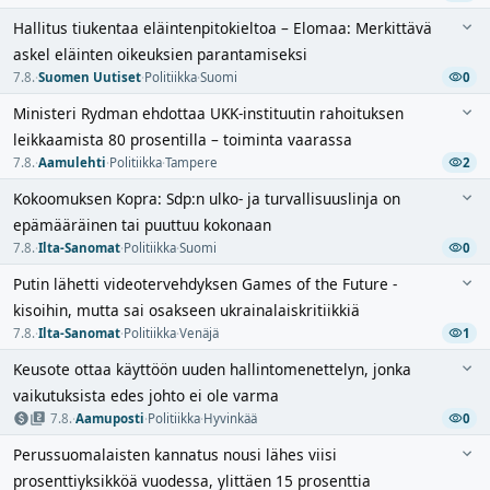
Hallitus tiukentaa eläintenpitokieltoa – Elomaa: Merkittävä
askel eläinten oikeuksien parantamiseksi
7.8.
·
Suomen Uutiset
·
Politiikka
·
Suomi
0
Ministeri Rydman ehdottaa UKK-instituutin rahoituksen
leikkaamista 80 prosentilla – toiminta vaarassa
7.8.
·
Aamulehti
·
Politiikka
·
Tampere
2
Kokoomuksen Kopra: Sdp:n ulko- ja turvallisuuslinja on
epämääräinen tai puuttuu kokonaan
7.8.
·
Ilta-Sanomat
·
Politiikka
·
Suomi
0
Putin lähetti videotervehdyksen Games of the Future -
kisoihin, mutta sai osakseen ukrainalaiskritiikkiä
7.8.
·
Ilta-Sanomat
·
Politiikka
·
Venäjä
1
Keusote ottaa käyttöön uuden hallintomenettelyn, jonka
vaikutuksista edes johto ei ole varma
7.8.
·
Aamuposti
·
Politiikka
·
Hyvinkää
0
Perussuomalaisten kannatus nousi lähes viisi
prosenttiyksikköä vuodessa, ylittäen 15 prosenttia