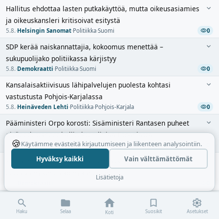
Hallitus ehdottaa lasten putka­käyttöä, mutta oikeusasiamies
ja oikeuskansleri kritisoivat esitystä
5.8.
·
Helsingin Sanomat
·
Politiikka
·
Suomi
0
SDP kerää naiskannattajia, kokoomus menettää –
sukupuolijako politiikassa kärjistyy
5.8.
·
Demokraatti
·
Politiikka
·
Suomi
0
Kansalaisaktiivisuus lähipalvelujen puolesta kohtasi
vastustusta Pohjois-Karjalassa
5.8.
·
Heinäveden Lehti
·
Politiikka
·
Pohjois-Karjala
0
Pääministeri Orpo korosti: Sisäministeri Rantasen puheet
eivät edustaneet hallituksen linjaa Espanjasta
🍪
Käytämme evästeitä kirjautumiseen ja liikenteen analysointiin.
5.8.
·
Ilta-Sanomat
·
Politiikka
·
Luumäki
0
Hyväksy kaikki
Vain välttämättömät
Yrittäjien eläkeuudistus sai tyrmäystä – järjestöt vaativat
uutta valmistelua kolmikantaisesti
Lisätietoja
5.8.
·
Demokraatti
·
Politiikka
·
Suomi
0
Israelia arvostellut El-Sayed voitti Michiganin demokraattien
esivaalin tiukassa kisassa
Haku
Selaa
Suosikit
Asetukset
Koti