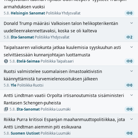
armahduksen vuoksi
5.8.
·
Helsingin Sanomat
·
Politiikka
·
Yhdysvallat
0
Donald Trump määräsi Valkoisen talon helikopterikentän
uudelleenrakennettavaksi, koska se oli kalteva
5.8.
·
Ilta-Sanomat
·
Politiikka
·
Yhdysvallat
2
Taipalsaaren valiokunta jatkaa kuulemisia syyskuuhun asti
selvittäessään kunnanjohtajan luottamusta
5.8.
·
Etelä-Saimaa
·
Politiikka
·
Taipalsaari
0
Ruotsi valmistelee suomalaisen ilmastoaktivistin
käännyttämistä turvemielenosoituksen jälkeen
5.8.
·
Yle
·
Politiikka
·
Ruotsi
0
Antti Lindtman vaatii Orpolta irtisanoutumista sisäministeri
Rantasen Schengen-puheista
5.8.
·
Ilta-Sanomat
·
Politiikka
·
Luumäki
0
Riikka Purra kritisoi Espanjan maahanmuuttopolitiikkaa, jota
Antti Lindtman aiemmin piti esikuvana
5.8.
·
Suomen Uutiset
·
Politiikka
·
Luumäki
0