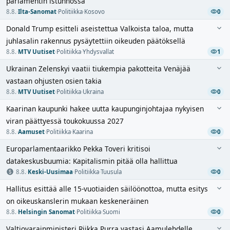
parlamentin istunnossa
8.8.
·
Ilta-Sanomat
·
Politiikka
·
Kosovo
0
Donald Trump esitteli aseistettua Valkoista taloa, mutta
juhlasalin rakennus pysäytettiin oikeuden päätöksellä
8.8.
·
MTV Uutiset
·
Politiikka
·
Yhdysvallat
1
Ukrainan Zelenskyi vaatii tiukempia pakotteita Venäjää
vastaan ohjusten osien takia
8.8.
·
MTV Uutiset
·
Politiikka
·
Ukraina
0
Kaarinan kaupunki hakee uutta kaupunginjohtajaa nykyisen
viran päättyessä toukokuussa 2027
8.8.
·
Aamuset
·
Politiikka
·
Kaarina
0
Europarlamentaarikko Pekka Toveri kritisoi
datakeskusbuumia: Kapitalismin pitää olla hallittua
8.8.
·
Keski-Uusimaa
·
Politiikka
·
Tuusula
0
Hallitus esittää alle 15-vuotiaiden säilöönottoa, mutta esitys
on oikeuskanslerin mukaan keskeneräinen
8.8.
·
Helsingin Sanomat
·
Politiikka
·
Suomi
0
Valtiovarainministeri Riikka Purra vastasi Aamulehdelle