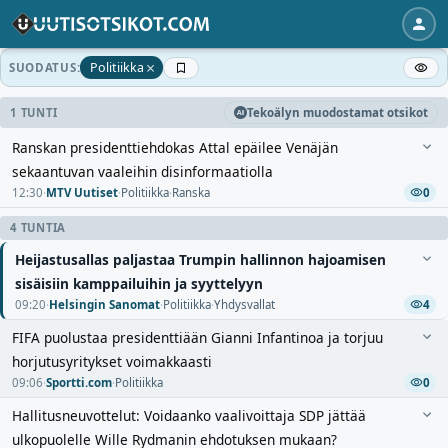
×
Politiikka
SUODATUS:
1 TUNTI
Tekoälyn muodostamat otsikot
Ranskan presidenttiehdokas Attal epäilee Venäjän
sekaantuvan vaaleihin disinformaatiolla
12:30
·
MTV Uutiset
·
Politiikka
·
Ranska
0
4 TUNTIA
Heijastusallas paljastaa Trumpin hallinnon hajoamisen
sisäisiin kamppailuihin ja syyttelyyn
09:20
·
Helsingin Sanomat
·
Politiikka
·
Yhdysvallat
4
FIFA puolustaa presidenttiään Gianni Infantinoa ja torjuu
horjutusyritykset voimakkaasti
09:06
·
Sportti.com
·
Politiikka
0
Hallitusneuvottelut: Voidaanko vaalivoittaja SDP jättää
ulkopuolelle Wille Rydmanin ehdotuksen mukaan?