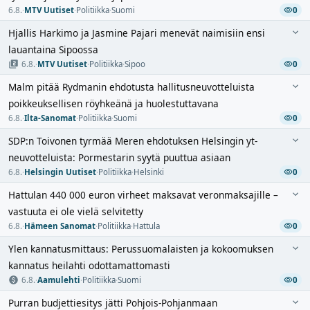
6.8.
·
MTV Uutiset
·
Politiikka
·
Suomi
0
Hjallis Harkimo ja Jasmine Pajari menevät naimisiin ensi
lauantaina Sipoossa
6.8.
·
MTV Uutiset
·
Politiikka
·
Sipoo
0
Malm pitää Rydmanin ehdotusta hallitusneuvotteluista
poikkeuksellisen röyhkeänä ja huolestuttavana
6.8.
·
Ilta-Sanomat
·
Politiikka
·
Suomi
0
SDP:n Toivonen tyrmää Meren ehdotuksen Helsingin yt-
neuvotteluista: Pormestarin syytä puuttua asiaan
6.8.
·
Helsingin Uutiset
·
Politiikka
·
Helsinki
0
Hattulan 440 000 euron virheet maksavat veronmaksajille –
vastuuta ei ole vielä selvitetty
6.8.
·
Hämeen Sanomat
·
Politiikka
·
Hattula
0
Ylen kannatusmittaus: Perussuomalaisten ja kokoomuksen
kannatus heilahti odottamattomasti
6.8.
·
Aamulehti
·
Politiikka
·
Suomi
0
Purran budjettiesitys jätti Pohjois-Pohjanmaan