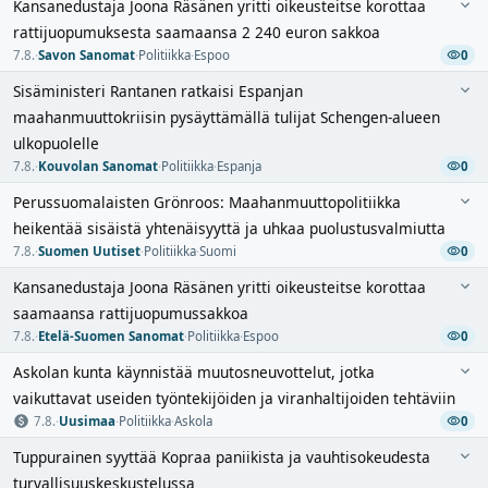
Kansanedustaja Joona Räsänen yritti oikeusteitse korottaa
rattijuopumuksesta saamaansa 2 240 euron sakkoa
7.8.
·
Savon Sanomat
·
Politiikka
·
Espoo
0
Sisäministeri Rantanen ratkaisi Espanjan
maahanmuuttokriisin pysäyttämällä tulijat Schengen-alueen
ulkopuolelle
7.8.
·
Kouvolan Sanomat
·
Politiikka
·
Espanja
0
Perussuomalaisten Grönroos: Maahanmuuttopolitiikka
heikentää sisäistä yhtenäisyyttä ja uhkaa puolustusvalmiutta
7.8.
·
Suomen Uutiset
·
Politiikka
·
Suomi
0
Kansanedustaja Joona Räsänen yritti oikeusteitse korottaa
saamaansa rattijuopumussakkoa
7.8.
·
Etelä-Suomen Sanomat
·
Politiikka
·
Espoo
0
Askolan kunta käynnistää muutosneuvottelut, jotka
vaikuttavat useiden työntekijöiden ja viranhaltijoiden tehtäviin
7.8.
·
Uusimaa
·
Politiikka
·
Askola
0
Tuppurainen syyttää Kopraa paniikista ja vauhtisokeudesta
turvallisuuskeskustelussa