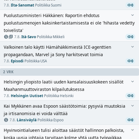
7.8.
·
Ilta-Sanomat
·
Politiikka
·
Suomi
0
Puolustusministeri Häkkänen: Raportin ehdotus
puolustusmenojen kaksinkertaistamisesta ei ole 'hihasta vedetty
toivelista'
7.8.
·
Itä-Savo
·
Politiikka
·
Mikkeli
0
Valkoinen talo käytti Hämähäkkimiestä ICE-agenttien
propagandaan, Marvel ja Sony harkitsevat toimia
7.8.
·
Episodi
·
Politiikka
·
USA
0
2 VRK
Helsingin yliopisto laatii uuden kansalaisuuskokeen sisällöt
Maahanmuuttoviraston kilpailutuksessa
7.8.
·
Helsingin Uutiset
·
Politiikka
·
Helsinki
0
Kai Mykkänen avaa Espoon säästötoimia: pysyviä muutoksia
ja irtisanomisia ei voida välttää
7.8.
·
Länsiväylä
·
Politiikka
·
Espoo
0
Hyvinvointialueen tulisi aloittaa säästöt hallinnon palkoista,
koska uusia johtajia tarvitaan kolme yhtä uutta työpaikkaa