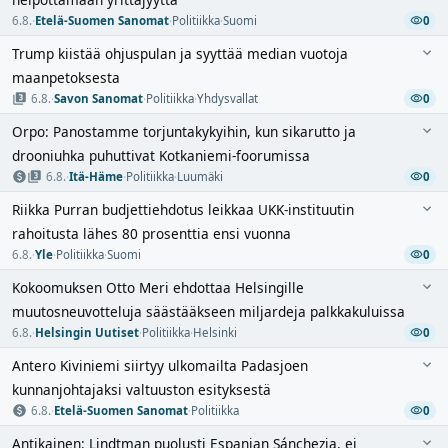
6.8.
·
Etelä-Suomen Sanomat
·
Politiikka
·
Suomi
0
Trump kiistää ohjuspulan ja syyttää median vuotoja
maanpetoksesta
6.8.
·
Savon Sanomat
·
Politiikka
·
Yhdysvallat
0
Orpo: Panostamme torjuntakykyihin, kun sikarutto ja
drooniuhka puhuttivat Kotkaniemi-foorumissa
6.8.
·
Itä-Häme
·
Politiikka
·
Luumäki
0
Riikka Purran budjettiehdotus leikkaa UKK-instituutin
rahoitusta lähes 80 prosenttia ensi vuonna
6.8.
·
Yle
·
Politiikka
·
Suomi
0
Kokoomuksen Otto Meri ehdottaa Helsingille
muutosneuvotteluja säästääkseen miljardeja palkkakuluissa
6.8.
·
Helsingin Uutiset
·
Politiikka
·
Helsinki
0
Antero Kiviniemi siirtyy ulkomailta Padasjoen
kunnanjohtajaksi valtuuston esityksestä
6.8.
·
Etelä-Suomen Sanomat
·
Politiikka
0
Antikainen: Lindtman puolusti Espanjan Sánchezia, ei