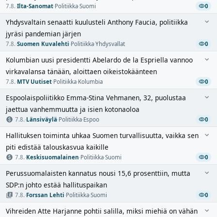
7.8.
·
Ilta-Sanomat
·
Politiikka
·
Suomi
0
Yhdysvaltain senaatti kuulusteli Anthony Faucia, politiikka
jyräsi pandemian järjen
7.8.
·
Suomen Kuvalehti
·
Politiikka
·
Yhdysvallat
0
Kolumbian uusi presidentti Abelardo de la Espriella vannoo
virkavalansa tänään, aloittaen oikeistokäänteen
7.8.
·
MTV Uutiset
·
Politiikka
·
Kolumbia
0
Espoolaispoliitikko Emma-Stina Vehmanen, 32, puolustaa
jaettua vanhemmuutta ja isien kotonaoloa
7.8.
·
Länsiväylä
·
Politiikka
·
Espoo
0
Hallituksen toiminta uhkaa Suomen turvallisuutta, vaikka sen
piti edistää talouskasvua kaikille
7.8.
·
Keskisuomalainen
·
Politiikka
·
Suomi
0
Perussuomalaisten kannatus nousi 15,6 prosenttiin, mutta
SDP:n johto estää hallituspaikan
7.8.
·
Forssan Lehti
·
Politiikka
·
Suomi
0
Vihreiden Atte Harjanne pohtii salilla, miksi miehiä on vähän