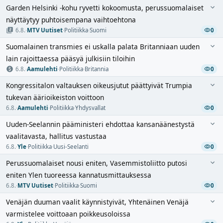
Garden Helsinki -kohu ryvetti kokoomusta, perussuomalaiset
näyttäytyy puhtoisempana vaihtoehtona
6.8.
·
MTV Uutiset
·
Politiikka
·
Suomi
0
Suomalainen transmies ei uskalla palata Britanniaan uuden
lain rajoittaessa pääsyä julkisiin tiloihin
6.8.
·
Aamulehti
·
Politiikka
·
Britannia
0
Kongressitalon valtauksen oikeusjutut päättyivät Trumpia
tukevan äärioikeiston voittoon
6.8.
·
Aamulehti
·
Politiikka
·
Yhdysvallat
0
Uuden-Seelannin pääministeri ehdottaa kansanäänestystä
vaalitavasta, hallitus vastustaa
6.8.
·
Yle
·
Politiikka
·
Uusi-Seelanti
0
Perussuomalaiset nousi eniten, Vasemmistoliitto putosi
eniten Ylen tuoreessa kannatusmittauksessa
6.8.
·
MTV Uutiset
·
Politiikka
·
Suomi
0
Venäjän duuman vaalit käynnistyivät, Yhtenäinen Venäjä
varmistelee voittoaan poikkeusoloissa