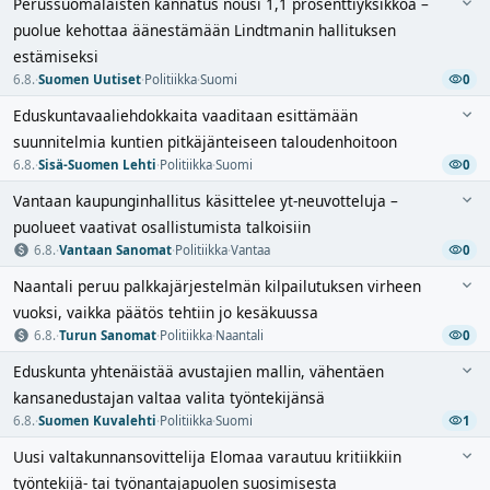
Perussuomalaisten kannatus nousi 1,1 prosenttiyksikköä –
puolue kehottaa äänestämään Lindtmanin hallituksen
estämiseksi
6.8.
·
Suomen Uutiset
·
Politiikka
·
Suomi
0
Eduskuntavaaliehdokkaita vaaditaan esittämään
suunnitelmia kuntien pitkäjänteiseen taloudenhoitoon
6.8.
·
Sisä-Suomen Lehti
·
Politiikka
·
Suomi
0
Vantaan kaupunginhallitus käsittelee yt-neuvotteluja –
puolueet vaativat osallistumista talkoisiin
6.8.
·
Vantaan Sanomat
·
Politiikka
·
Vantaa
0
Naantali peruu palkkajärjestelmän kilpailutuksen virheen
vuoksi, vaikka päätös tehtiin jo kesäkuussa
6.8.
·
Turun Sanomat
·
Politiikka
·
Naantali
0
Eduskunta yhtenäistää avustajien mallin, vähentäen
kansanedustajan valtaa valita työntekijänsä
6.8.
·
Suomen Kuvalehti
·
Politiikka
·
Suomi
1
Uusi valtakunnansovittelija Elomaa varautuu kritiikkiin
työntekijä- tai työnantajapuolen suosimisesta