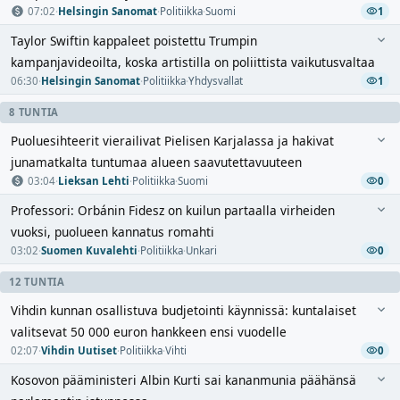
07:02
·
Helsingin Sanomat
·
Politiikka
·
Suomi
1
Taylor Swiftin kappaleet poistettu Trumpin
kampanjavideoilta, koska artistilla on poliittista vaikutusvaltaa
06:30
·
Helsingin Sanomat
·
Politiikka
·
Yhdysvallat
1
8 TUNTIA
Puoluesihteerit vierailivat Pielisen Karjalassa ja hakivat
junamatkalta tuntumaa alueen saavutettavuuteen
03:04
·
Lieksan Lehti
·
Politiikka
·
Suomi
0
Professori: Orbánin Fidesz on kuilun partaalla virheiden
vuoksi, puolueen kannatus romahti
03:02
·
Suomen Kuvalehti
·
Politiikka
·
Unkari
0
12 TUNTIA
Vihdin kunnan osallistuva budjetointi käynnissä: kuntalaiset
valitsevat 50 000 euron hankkeen ensi vuodelle
02:07
·
Vihdin Uutiset
·
Politiikka
·
Vihti
0
Kosovon pääministeri Albin Kurti sai kananmunia päähänsä