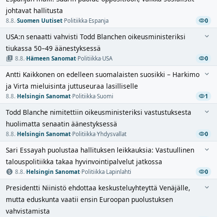
johtavat hallitusta
8.8.
·
Suomen Uutiset
·
Politiikka
·
Espanja
0
USA:n senaatti vahvisti Todd Blanchen oikeusministeriksi
tiukassa 50–49 äänestyksessä
8.8.
·
Hämeen Sanomat
·
Politiikka
·
USA
0
Antti Kaikkonen on edelleen suomalaisten suosikki – Harkimo
ja Virta mieluisinta juttuseuraa lasilliselle
8.8.
·
Helsingin Sanomat
·
Politiikka
·
Suomi
1
Todd Blanche nimitettiin oikeusministeriksi vastustuksesta
huolimatta senaatin äänestyksessä
8.8.
·
Helsingin Sanomat
·
Politiikka
·
Yhdysvallat
0
Sari Essayah puolustaa hallituksen leikkauksia: Vastuullinen
talouspolitiikka takaa hyvinvointipalvelut jatkossa
8.8.
·
Helsingin Sanomat
·
Politiikka
·
Lapinlahti
0
Presidentti Niinistö ehdottaa keskusteluyhteyttä Venäjälle,
mutta eduskunta vaatii ensin Euroopan puolustuksen
vahvistamista