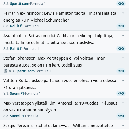
8.8.
·
Sportti.com
·
Formula 1
0
Ferrarin ex-insinööri: Lewis Hamilton tuo talliin samanlaista
energiaa kuin Michael Schumacher
8.8.
·
Rallit.fi
·
Formula 1
0
Asiantuntija: Bottas on ollut Cadillacin heikompi kuljettaja,
mutta tallin ongelmat rajoittaneet suorituskykyä
8.8.
·
Rallit.fi
·
Formula 1
0
Stefan Johansson: Max Verstappen ei voi voittaa ilman
parasta autoa, se on F1:n karu todellisuus
8.8.
·
Sportti.com
·
Formula 1
0
Valtteri Bottas uskoo parhaiden vuosien olevan vielä edessä
F1-uran jatkuessa
8.8.
·
SuomiF1
·
Formula 1
0
Max Verstappen ylistää Kimi Antonellia: 19-vuotias F1-lupaus
on vakuuttanut minut täysin
8.8.
·
SuomiF1
·
Formula 1
0
Sergio Perezin siirtohuhut kiihtyvät – Williams neuvottelee