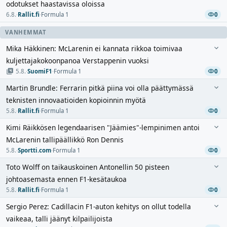
odotukset haastavissa oloissa
6.8.
·
Rallit.fi
·
Formula 1
0
VANHEMMAT
Mika Häkkinen: McLarenin ei kannata rikkoa toimivaa
kuljettajakokoonpanoa Verstappenin vuoksi
5.8.
·
SuomiF1
·
Formula 1
0
Martin Brundle: Ferrarin pitkä piina voi olla päättymässä
teknisten innovaatioiden kopioinnin myötä
5.8.
·
Rallit.fi
·
Formula 1
0
Kimi Räikkösen legendaarisen "Jäämies"-lempinimen antoi
McLarenin tallipäällikkö Ron Dennis
5.8.
·
Sportti.com
·
Formula 1
0
Toto Wolff on taikauskoinen Antonellin 50 pisteen
johtoasemasta ennen F1-kesätaukoa
5.8.
·
Rallit.fi
·
Formula 1
0
Sergio Perez: Cadillacin F1-auton kehitys on ollut todella
vaikeaa, talli jäänyt kilpailijoista