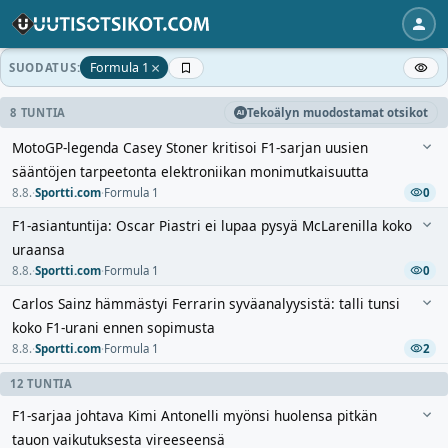
×
Formula 1
SUODATUS:
8 TUNTIA
Tekoälyn muodostamat otsikot
MotoGP-legenda Casey Stoner kritisoi F1-sarjan uusien
sääntöjen tarpeetonta elektroniikan monimutkaisuutta
8.8.
·
Sportti.com
·
Formula 1
0
F1-asiantuntija: Oscar Piastri ei lupaa pysyä McLarenilla koko
uraansa
8.8.
·
Sportti.com
·
Formula 1
0
Carlos Sainz hämmästyi Ferrarin syväanalyysistä: talli tunsi
koko F1-urani ennen sopimusta
8.8.
·
Sportti.com
·
Formula 1
2
12 TUNTIA
F1-sarjaa johtava Kimi Antonelli myönsi huolensa pitkän
tauon vaikutuksesta vireeseensä