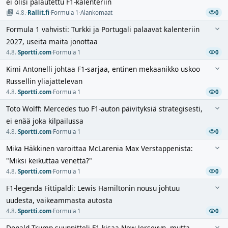
ei olisi palautettu F1-kalenteriin
4.8.
·
Rallit.fi
·
Formula 1
·
Alankomaat
0
Formula 1 vahvisti: Turkki ja Portugali palaavat kalenteriin
2027, useita maita jonottaa
4.8.
·
Sportti.com
·
Formula 1
0
Kimi Antonelli johtaa F1-sarjaa, entinen mekaanikko uskoo
Russellin yliajattelevan
4.8.
·
Sportti.com
·
Formula 1
0
Toto Wolff: Mercedes tuo F1-auton päivityksiä strategisesti,
ei enää joka kilpailussa
4.8.
·
Sportti.com
·
Formula 1
0
Mika Häkkinen varoittaa McLarenia Max Verstappenista:
"Miksi keikuttaa venettä?"
4.8.
·
Sportti.com
·
Formula 1
0
F1-legenda Fittipaldi: Lewis Hamiltonin nousu johtuu
uudesta, vaikeammasta autosta
4.8.
·
Sportti.com
·
Formula 1
0
Donald Trump suunnitteli F1-kisaa New Jerseyyn, mutta