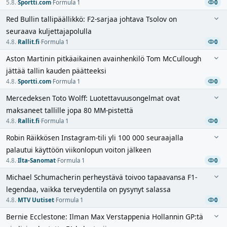
5.8.
·
Sportti.com
·
Formula 1
0
Red Bullin tallipäällikkö: F2-sarjaa johtava Tsolov on
seuraava kuljettajapolulla
4.8.
·
Rallit.fi
·
Formula 1
0
Aston Martinin pitkäaikainen avainhenkilö Tom McCullough
jättää tallin kauden päätteeksi
4.8.
·
Sportti.com
·
Formula 1
0
Mercedeksen Toto Wolff: Luotettavuusongelmat ovat
maksaneet tallille jopa 80 MM-pistettä
4.8.
·
Rallit.fi
·
Formula 1
0
Robin Räikkösen Instagram-tili yli 100 000 seuraajalla
palautui käyttöön viikonlopun voiton jälkeen
4.8.
·
Ilta-Sanomat
·
Formula 1
0
Michael Schumacherin perheystävä toivoo tapaavansa F1-
legendaa, vaikka terveydentila on pysynyt salassa
4.8.
·
MTV Uutiset
·
Formula 1
0
Bernie Ecclestone: Ilman Max Verstappenia Hollannin GP:tä