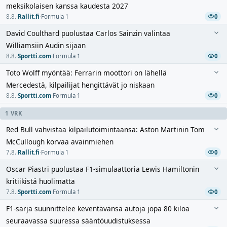
meksikolaisen kanssa kaudesta 2027
8.8.
·
Rallit.fi
·
Formula 1
0
David Coulthard puolustaa Carlos Sainzin valintaa
Williamsiin Audin sijaan
8.8.
·
Sportti.com
·
Formula 1
0
Toto Wolff myöntää: Ferrarin moottori on lähellä
Mercedestä, kilpailijat hengittävät jo niskaan
8.8.
·
Sportti.com
·
Formula 1
0
1 VRK
Red Bull vahvistaa kilpailutoimintaansa: Aston Martinin Tom
McCullough korvaa avainmiehen
7.8.
·
Rallit.fi
·
Formula 1
0
Oscar Piastri puolustaa F1-simulaattoria Lewis Hamiltonin
kritiikistä huolimatta
7.8.
·
Sportti.com
·
Formula 1
0
F1-sarja suunnittelee keventävänsä autoja jopa 80 kiloa
seuraavassa suuressa sääntöuudistuksessa