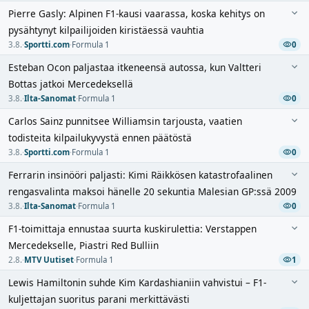
Pierre Gasly: Alpinen F1-kausi vaarassa, koska kehitys on
pysähtynyt kilpailijoiden kiristäessä vauhtia
3.8.
·
Sportti.com
·
Formula 1
0
Esteban Ocon paljastaa itkeneensä autossa, kun Valtteri
Bottas jatkoi Mercedeksellä
3.8.
·
Ilta-Sanomat
·
Formula 1
0
Carlos Sainz punnitsee Williamsin tarjousta, vaatien
todisteita kilpailukyvystä ennen päätöstä
3.8.
·
Sportti.com
·
Formula 1
0
Ferrarin insinööri paljasti: Kimi Räikkösen katastrofaalinen
rengasvalinta maksoi hänelle 20 sekuntia Malesian GP:ssä 2009
3.8.
·
Ilta-Sanomat
·
Formula 1
0
F1-toimittaja ennustaa suurta kuskirulettia: Verstappen
Mercedekselle, Piastri Red Bulliin
2.8.
·
MTV Uutiset
·
Formula 1
1
Lewis Hamiltonin suhde Kim Kardashianiin vahvistui – F1-
kuljettajan suoritus parani merkittävästi