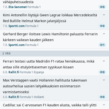
vähäpuheisuudesta
7.8.
·
Ilta-Sanomat
·
Formula 1
0
Kimi Antonellin löytäjä Gwen Lagrue loikkaa Mercedekseltä
Red Bullille Helmut Markon jalanjäljissä
7.8.
·
Sportti.com
·
Formula 1
0
Gerhard Berger iloitsee Lewis Hamiltonin paluusta Ferrarin
kärkeen vaikean kauden jälkeen
7.8.
·
Sportti.com
·
Formula 1
1
2 VRK
Ferrari testasi uutta Madridin F1-rataa heinäkuussa, mikä
antaa sille etulyöntiaseman syyskuun kisaan
6.8.
·
Rallit.fi
·
Formula 1
·
Espanja
0
Max Verstappen vaatii Hollannin hallitusta tukemaan
autourheilua uusien lahjakkuuksien esiinmarssin
varmistamiseksi
6.8.
·
Rallit.fi
·
Formula 1
·
Hollanti
0
Cadillac sai C-arvosanan F1-kauden alusta, vaikka talli ylitti