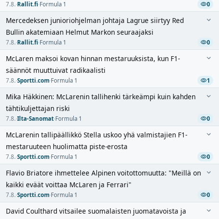
7.8.
·
Rallit.fi
·
Formula 1
0
Mercedeksen junioriohjelman johtaja Lagrue siirtyy Red
Bullin akatemiaan Helmut Markon seuraajaksi
7.8.
·
Rallit.fi
·
Formula 1
0
McLaren maksoi kovan hinnan mestaruuksista, kun F1-
säännöt muuttuivat radikaalisti
7.8.
·
Sportti.com
·
Formula 1
1
Mika Häkkinen: McLarenin tallihenki tärkeämpi kuin kahden
tähtikuljettajan riski
7.8.
·
Ilta-Sanomat
·
Formula 1
0
McLarenin tallipäällikkö Stella uskoo yhä valmistajien F1-
mestaruuteen huolimatta piste-erosta
7.8.
·
Sportti.com
·
Formula 1
0
Flavio Briatore ihmettelee Alpinen voitottomuutta: "Meillä on
kaikki eväät voittaa McLaren ja Ferrari"
7.8.
·
Sportti.com
·
Formula 1
0
David Coulthard vitsailee suomalaisten juomatavoista ja