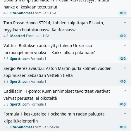
hanke ei koskaan toteutunut
4.8.
·
Ilta-Sanomat
·
Formula 1
·
USA
0
Toro Rosso-Honda STR14, kahden kuljettajan F1-auto,
myydään huutokaupassa Kaliforniassa
4.8.
·
Moottori
·
Formula 1
·
USA
0
Valtteri Bottaksen auto syttyi tuleen Unkarissa
jarruongelmien vuoksi – 'Kaikki alkaa palamaan'
3.8.
·
Sportti.com
·
Formula 1
0
Sergio Perez avautuu: Aston Martin purki kolmen vuoden
sopimuksen Sebastian Vettelin tieltä
3.8.
·
Sportti.com
·
Formula 1
0
Cadillacin F1-pomo: Kunnianhimoiset tavoitteet vaativat
vahvat perustat, ei oikoteitä
3.8.
·
Sportti.com
·
Formula 1
0
Formula 1 keskustelee Hockenheimin radan paluusta
kilpailukalenteriin
3.8.
·
Ilta-Sanomat
·
Formula 1
·
Saksa
0