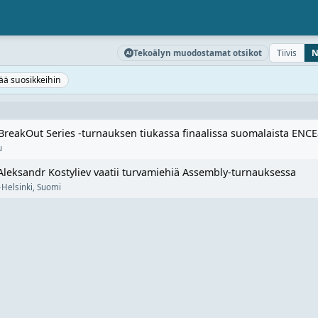
Tiivis
N
Tekoälyn muodostamat otsikot
sää suosikkeihin
 BreakOut Series -turnauksen tiukassa finaalissa suomalaista ENC
u
Aleksandr Kostyliev vaatii turvamiehiä Assembly-turnauksessa
·
Helsinki
,
Suomi