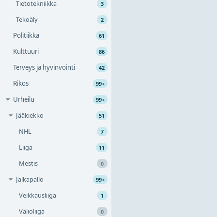
Tietotekniikka
3
Tekoäly
2
Politiikka
61
Kulttuuri
86
Terveys ja hyvinvointi
42
Rikos
99+
Urheilu
99+
Jääkiekko
51
NHL
7
Liiga
11
Mestis
0
Jalkapallo
99+
Veikkausliiga
1
Valioliiga
0