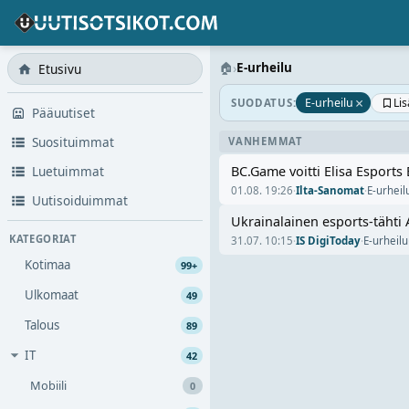
🏠
›
E-urheilu
Etusivu
×
Li
E-urheilu
SUODATUS:
Pääuutiset
Suosituimmat
VANHEMMAT
Luetuimmat
BC.Game voitti Elisa Esports
01.08. 19:26
·
Ilta-Sanomat
·
E-urheil
Uutisoiduimmat
Ukrainalainen esports-tähti 
KATEGORIAT
31.07. 10:15
·
IS DigiToday
·
E-urheilu
Kotimaa
99+
Ulkomaat
49
Talous
89
IT
42
Mobiili
0