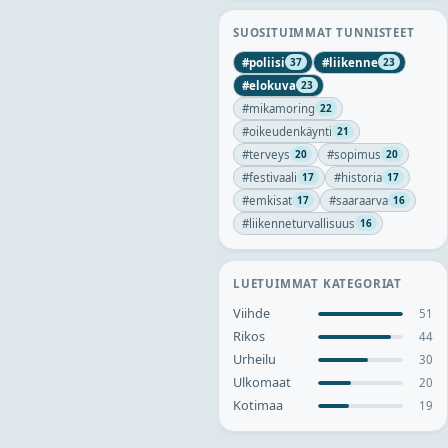
SUOSITUIMMAT TUNNISTEET
#
poliisi
#
liikenne
37
23
#
elokuva
23
#
mikamoring
22
#
oikeudenkäynti
21
#
terveys
#
sopimus
20
20
#
festivaali
#
historia
17
17
#
emkisat
#
saaraarva
17
16
#
liikenneturvallisuus
16
LUETUIMMAT KATEGORIAT
Viihde
51
Rikos
44
Urheilu
30
Ulkomaat
20
Kotimaa
19